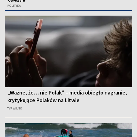
POLITYKA
„Ważne, że… nie Polak” – media obiegło nagranie,
krytykujące Polaków na Litwie
TVP WILNO