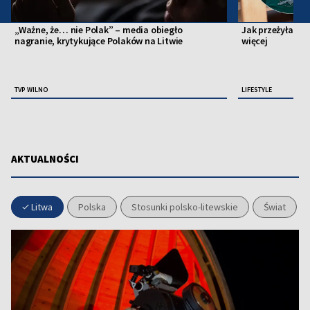
„Ważne, że… nie Polak” – media obiegło
Jak przeżyłam li
nagranie, krytykujące Polaków na Litwie
więcej
TVP WILNO
LIFESTYLE
AKTUALNOŚCI
Litwa
Polska
Stosunki polsko-litewskie
Świat