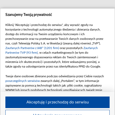
Szanujemy Twoją prywatność
Kliknij "Akceptuję i przechodzę do serwisu", aby wyrazić zgody na
korzystanie z technologii automatycznego śledzenia i zbierania danych,
dostęp do informacji na Twoim urządzeniu końcowym i ich
przechowywanie oraz na przetwarzanie Twoich danych osobowych przez
nas, czyli Telewizję Polską S.A. w likwidacji (zwaną dalej również „TVP”),
Zaufanych Partnerów z IAB* (1201 firm)
oraz pozostałych
Zaufanych
Partnerów TVP (93 firm)
, w celach marketingowych (w tym do
zautomatyzowanego dopasowania reklam do Twoich zainteresowań i
mierzenia ich skuteczności) i pozostałych, które wskazujemy poniżej, a
także zgody na udostępnianie przez nas identyfikatora PPID do Google.
Twoje dane osobowe zbierane podczas odwiedzania przez Ciebie naszych
poszczególnych serwisów
zwanych dalej „Portalem”, w tym informacje
zapisywane za pomocą technologii takich jak: pliki cookie, sygnalizatory
WWW lub innych podobnych technologii umożliwiających świadczenie
dopasowanych i bezpiecznych usług, personalizację treści oraz reklam,
udostępnianie funkcji mediów społecznościowych oraz analizowanie ruchu
Akceptuję i przechodzę do serwisu
w Internecie.
Twoje dane osobowe zbierane podczas odwiedzania przez Ciebie