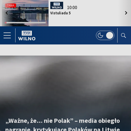
TRWA
10:00
Vistuliada 5
Item
1
of
10
„Ważne, że… nie Polak” – media obiegło
nagranie, krytykujące Polaków na Litwie