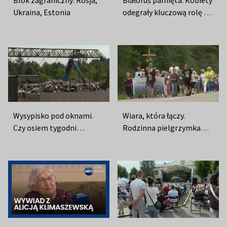
Ukraina, Estonia
odegrały kluczową rolę w
walce o demokrację
Wysypisko pod oknami.
Wiara, która łączy.
Czy osiem tygodni
Rodzinna pielgrzymka
wystarczy, by rozwiązać
dotarła do Norwiliszek
problem Nowej Wilejki?