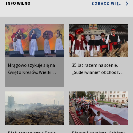
INFO WILNO
ZOBACZ WIĘCEJ
Mrągowo szykuje się na
35 lat razem na scenie.
święto Kresów. Wielki
„Suderwianie” obchodzą
koncert już wkrótce
muzyczny jubileusz
Blok zagraniczny: Rosja,
Białoruś pamięta. Kobiety