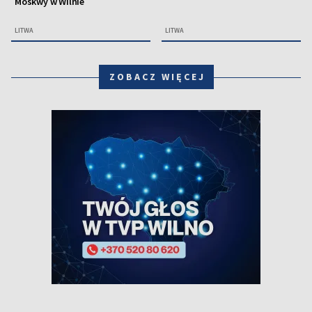
Moskwy w Wilnie
LITWA
LITWA
ZOBACZ WIĘCEJ