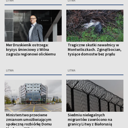
LITWA
LITWA
Mer Druskienik ostrzega:
Tragiczne skutki nawałnicy w
kryzys śmieciowy z Wilna
Montwiliszkach. Zginął bocian,
zagraża regionowi olickiemu
tysiące domostw bez prądu
LITWA
LITWA
Ministerstwo przeciwne
Siedmiu nielegalnych
zmianom umożliwiającym
migrantów zawrócono na
społeczną rozbiórkę Domu
granicy Litwy z Białorusią