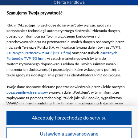
Oferta Handlowa
Dostępność
Szanujemy Twoją prywatność
Moje zgody
Kliknij "Akceptuję i przechodzę do serwisu", aby wyrazić zgody na
Procedura zgłoszeń wewnętrznych
korzystanie z technologii automatycznego śledzenia i zbierania danych,
dostęp do informacji na Twoim urządzeniu końcowym i ich
przechowywanie oraz na przetwarzanie Twoich danych osobowych przez
nas, czyli Telewizję Polską S.A. w likwidacji (zwaną dalej również „TVP”),
Zaufanych Partnerów z IAB* (1201 firm)
oraz pozostałych
Zaufanych
Partnerów TVP (93 firm)
, w celach marketingowych (w tym do
zautomatyzowanego dopasowania reklam do Twoich zainteresowań i
mierzenia ich skuteczności) i pozostałych, które wskazujemy poniżej, a
także zgody na udostępnianie przez nas identyfikatora PPID do Google.
Twoje dane osobowe zbierane podczas odwiedzania przez Ciebie naszych
poszczególnych serwisów
zwanych dalej „Portalem”, w tym informacje
zapisywane za pomocą technologii takich jak: pliki cookie, sygnalizatory
WWW lub innych podobnych technologii umożliwiających świadczenie
dopasowanych i bezpiecznych usług, personalizację treści oraz reklam,
udostępnianie funkcji mediów społecznościowych oraz analizowanie ruchu
Akceptuję i przechodzę do serwisu
w Internecie.
Twoje dane osobowe zbierane podczas odwiedzania przez Ciebie
Ustawienia zaawansowane
poszczególnych serwisów
na Portalu, takie jak adresy IP, identyfikatory