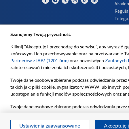
Akadem
Regula
Telega
Inform
Szanujemy Twoją prywatność
Kliknij "Akceptuję i przechodzę do serwisu", aby wyrazić z
końcowym i ich przechowywanie oraz na przetwarzanie Twoi
Partnerów z IAB* (1201 firm)
oraz pozostałych
Zaufanych 
zainteresowań i mierzenia ich skuteczności) i pozostałych,
Twoje dane osobowe zbierane podczas odwiedzania przez 
takich jak: pliki cookie, sygnalizatory WWW lub innych po
udostępnianie funkcji mediów społecznościowych oraz ana
Twoje dane osobowe zbierane podczas odwiedzania przez 
identyfikatory plików cookie, informacje o Twoich wyszuk
pozostałych
Zaufanych Partnerów TVP
dla realizacji nas
Ustawienia zaawansowane
Akceptuję 
wyboru spersonalizowanych reklam, tworzenia profilu sper