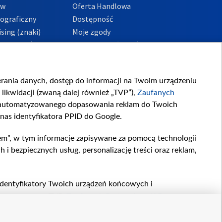
ów
Oferta Handlowa
tograficzny
Dostępność
sing (znaki)
Moje zgody
Prywatności
Procedura zgłoszeń
wewnętrznych
przeciwdziałania
m i korupcji
ierania danych, dostęp do informacji na Twoim urządzeniu
likwidacji (zwaną dalej również „TVP”),
Zaufanych
zautomatyzowanego dopasowania reklam do Twoich
 nas identyfikatora PPID do Google.
em”, w tym informacje zapisywane za pomocą technologii
 bezpiecznych usług, personalizację treści oraz reklam,
, identyfikatory Twoich urządzeń końcowych i
twarzane przez TVP,
Zaufanych Partnerów z IAB
oraz
zeniu lub dostęp do nich, wyboru podstawowych reklam,
reści, wyboru spersonalizowanych treści, pomiaru