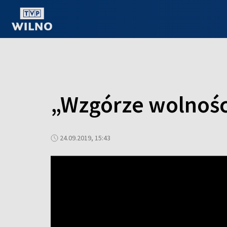
OGLĄDAJ ONLINE
„Wzgórze wolnośc
24.09.2019, 15:43