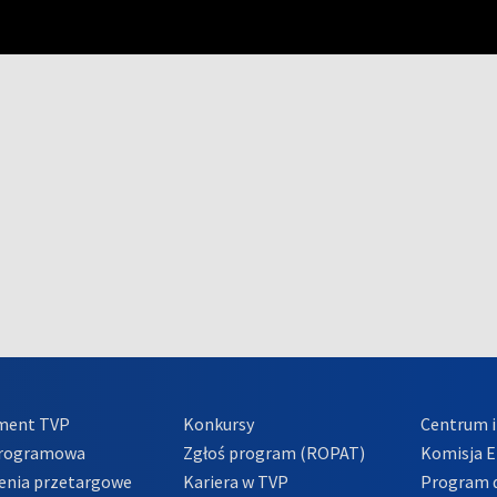
ment TVP
Konkursy
Centrum i
Programowa
Zgłoś program (ROPAT)
Komisja E
enia przetargowe
Kariera w TVP
Program d