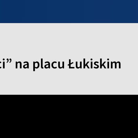
INFO WILNO
WILNO NA DZIEŃ DOBRY
PROGRAMY
ZGŁOŚ
i” na placu Łukiskim