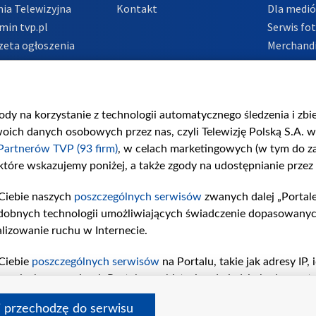
ia Telewizyjna
Kontakt
Dla medi
min tvp.pl
Serwis fo
zeta ogłoszenia
Merchandi
acje o nadawcy
Polityka 
Polityka 
nadużycio
gody na korzystanie z technologii automatycznego śledzenia i zb
ch danych osobowych przez nas, czyli Telewizję Polską S.A. w 
Partnerów TVP (93 firm)
, w celach marketingowych (w tym do 
 które wskazujemy poniżej, a także zgody na udostępnianie przez
Ciebie naszych
poszczególnych serwisów
zwanych dalej „Portal
dobnych technologii umożliwiających świadczenie dopasowanych i
lizowanie ruchu w Internecie.
Ciebie
poszczególnych serwisów
na Portalu, takie jak adresy IP
iwaniach w serwisach Portalu czy historia odwiedzin będą prze
tępujących celów i funkcji: przechowywania informacji na urząd
i przechodzę do serwisu
sonalizowanych reklam, tworzenia profilu spersonalizowanych t