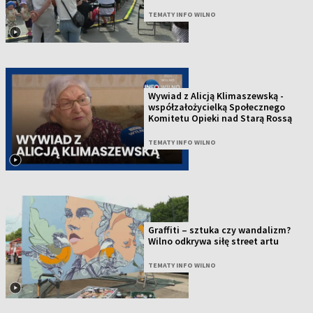
TEMATY INFO WILNO
Wywiad z Alicją Klimaszewską -
współzałożycielką Społecznego
Komitetu Opieki nad Starą Rossą
TEMATY INFO WILNO
Graffiti – sztuka czy wandalizm?
Wilno odkrywa siłę street artu
TEMATY INFO WILNO