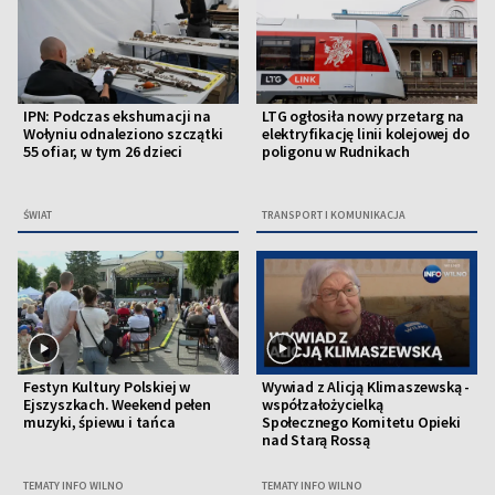
IPN: Podczas ekshumacji na
LTG ogłosiła nowy przetarg na
Wołyniu odnaleziono szczątki
elektryfikację linii kolejowej do
55 ofiar, w tym 26 dzieci
poligonu w Rudnikach
ŚWIAT
TRANSPORT I KOMUNIKACJA
Festyn Kultury Polskiej w
Wywiad z Alicją Klimaszewską -
Ejszyszkach. Weekend pełen
współzałożycielką
muzyki, śpiewu i tańca
Społecznego Komitetu Opieki
nad Starą Rossą
TEMATY INFO WILNO
TEMATY INFO WILNO