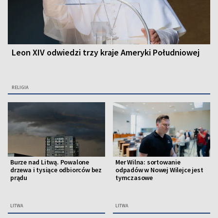
Leon XIV odwiedzi trzy kraje Ameryki Południowej
RELIGIA
Burze nad Litwą. Powalone
Mer Wilna: sortowanie
drzewa i tysiące odbiorców bez
odpadów w Nowej Wilejce jest
prądu
tymczasowe
LITWA
LITWA