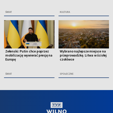
ŚWIAT
KULTURA
Zełenski: Putin chce poprzez
Wybrano najlepsze miejsce na
mobilizację wywierać presję na
przeprowadzkę. Litwa w ścisłej
Europę
czołówce
ŚWIAT
SPOŁECZNE