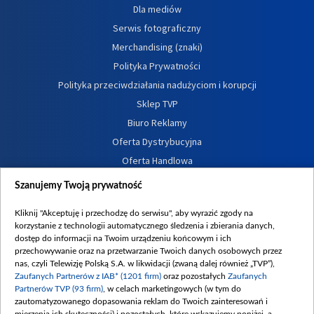
Dla mediów
Serwis fotograficzny
Merchandising (znaki)
Polityka Prywatności
Polityka przeciwdziałania nadużyciom i korupcji
Sklep TVP
Biuro Reklamy
Oferta Dystrybucyjna
Oferta Handlowa
Dostępność
Szanujemy Twoją prywatność
Moje zgody
Kliknij "Akceptuję i przechodzę do serwisu", aby wyrazić zgody na
Procedura zgłoszeń wewnętrznych
korzystanie z technologii automatycznego śledzenia i zbierania danych,
dostęp do informacji na Twoim urządzeniu końcowym i ich
przechowywanie oraz na przetwarzanie Twoich danych osobowych przez
nas, czyli Telewizję Polską S.A. w likwidacji (zwaną dalej również „TVP”),
Zaufanych Partnerów z IAB* (1201 firm)
oraz pozostałych
Zaufanych
Partnerów TVP (93 firm)
, w celach marketingowych (w tym do
zautomatyzowanego dopasowania reklam do Twoich zainteresowań i