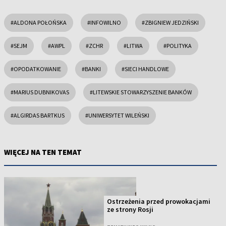
#ALDONA POŁOŃSKA
#INFOWILNO
#ZBIGNIEW JEDZIŃSKI
#SEJM
#AWPL
#ZCHR
#LITWA
#POLITYKA
#OPODATKOWANIE
#BANKI
#SIECI HANDLOWE
#MARIUS DUBNIKOVAS
#LITEWSKIE STOWARZYSZENIE BANKÓW
#ALGIRDAS BARTKUS
#UNIWERSYTET WILEŃSKI
WIĘCEJ NA TEN TEMAT
Ostrzeżenia przed prowokacjami
ze strony Rosji