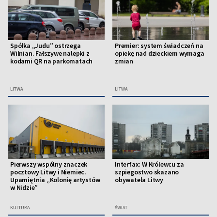
Spółka „Judu” ostrzega
Premier: system świadczeń na
Wilnian. Fałszywe nalepki z
opiekę nad dzieckiem wymaga
kodami QR na parkomatach
zmian
LITWA
LITWA
Pierwszy wspólny znaczek
Interfax: W Królewcu za
pocztowy Litwy i Niemiec.
szpiegostwo skazano
Upamiętnia „Kolonię artystów
obywatela Litwy
w Nidzie”
KULTURA
ŚWIAT