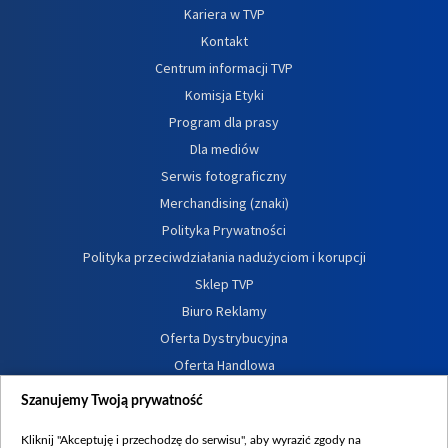
Kariera w TVP
Kontakt
Centrum informacji TVP
Komisja Etyki
Program dla prasy
Dla mediów
Serwis fotograficzny
Merchandising (znaki)
Polityka Prywatności
Polityka przeciwdziałania nadużyciom i korupcji
Sklep TVP
Biuro Reklamy
Oferta Dystrybucyjna
Oferta Handlowa
Dostępność
Szanujemy Twoją prywatność
Moje zgody
Kliknij "Akceptuję i przechodzę do serwisu", aby wyrazić zgody na
Procedura zgłoszeń wewnętrznych