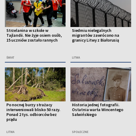
Strzelanina w szkole w
Siedmiu nielegalnych
Tajlandii. Nie żyje osiem osób,
migrantów zawrócono na
15 uczniów zostało rannych
granicy Litwy z Białorusią
ŚWIAT
LITWA
Po nocnej burzy strażacy
Historia jednej fotografii.
interweniowali blisko 50 razy.
Ostatnia warta Wincentego
Ponad 2 tys. odbiorców bez
Salwińskiego
prądu
LITWA
SPOŁECZNE