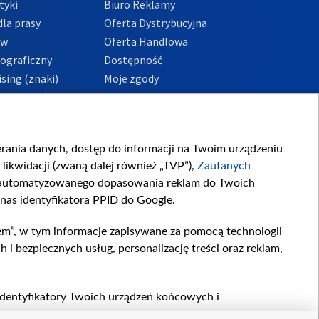
tyki
Biuro Reklamy
la prasy
Oferta Dystrybucyjna
ów
Oferta Handlowa
tograficzny
Dostępność
sing (znaki)
Moje zgody
Prywatności
Procedura zgłoszeń
wewnętrznych
przeciwdziałania
m i korupcji
ierania danych, dostęp do informacji na Twoim urządzeniu
likwidacji (zwaną dalej również „TVP”),
Zaufanych
zautomatyzowanego dopasowania reklam do Twoich
 nas identyfikatora PPID do Google.
em”, w tym informacje zapisywane za pomocą technologii
 bezpiecznych usług, personalizację treści oraz reklam,
, identyfikatory Twoich urządzeń końcowych i
twarzane przez TVP,
Zaufanych Partnerów z IAB
oraz