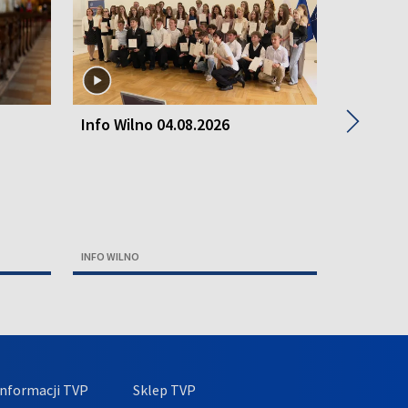
▶
Info Wilno 04.08.2026
Info Wil
INFO WILNO
INFO WILNO
nformacji TVP
Sklep TVP