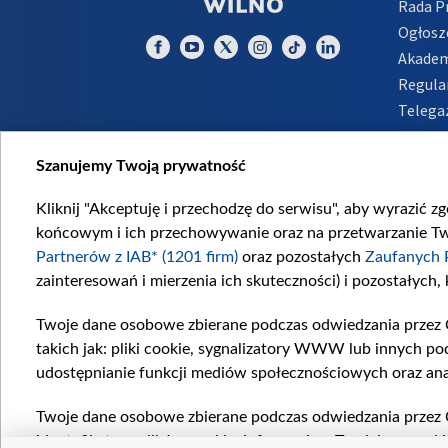
Rada 
Ogłosz
Akadem
Regula
Telega
Inform
Szanujemy Twoją prywatność
Kliknij "Akceptuję i przechodzę do serwisu", aby wyrazić z
końcowym i ich przechowywanie oraz na przetwarzanie Twoi
Partnerów z IAB* (1201 firm)
oraz pozostałych
Zaufanych 
zainteresowań i mierzenia ich skuteczności) i pozostałych,
Twoje dane osobowe zbierane podczas odwiedzania przez 
takich jak: pliki cookie, sygnalizatory WWW lub innych po
udostępnianie funkcji mediów społecznościowych oraz ana
Twoje dane osobowe zbierane podczas odwiedzania przez 
identyfikatory plików cookie, informacje o Twoich wyszuk