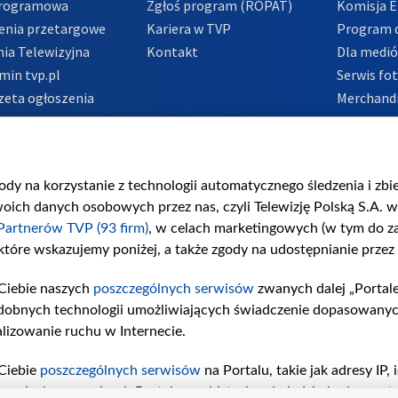
Programowa
Zgłoś program (ROPAT)
Komisja E
enia przetargowe
Kariera w TVP
Program d
ia Telewizyjna
Kontakt
Dla medi
min tvp.pl
Serwis fo
zeta ogłoszenia
Merchandi
acje o nadawcy
Polityka 
Polityka 
nadużycio
gody na korzystanie z technologii automatycznego śledzenia i zb
ch danych osobowych przez nas, czyli Telewizję Polską S.A. w 
Partnerów TVP (93 firm)
, w celach marketingowych (w tym do 
 które wskazujemy poniżej, a także zgody na udostępnianie przez
Ciebie naszych
poszczególnych serwisów
zwanych dalej „Portal
dobnych technologii umożliwiających świadczenie dopasowanych i
lizowanie ruchu w Internecie.
Ciebie
poszczególnych serwisów
na Portalu, takie jak adresy IP
iwaniach w serwisach Portalu czy historia odwiedzin będą prze