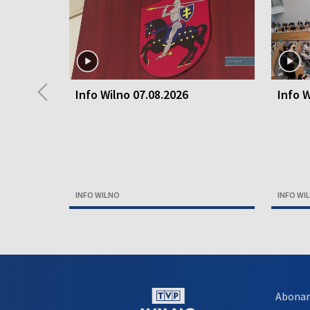
◀
Info Wilno 07.08.2026
Info W
INFO WILNO
INFO WI
Abona