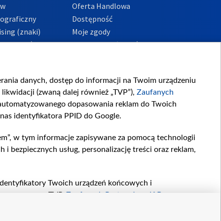
ów
Oferta Handlowa
tograficzny
Dostępność
sing (znaki)
Moje zgody
Prywatności
Procedura zgłoszeń
wewnętrznych
przeciwdziałania
m i korupcji
ierania danych, dostęp do informacji na Twoim urządzeniu
likwidacji (zwaną dalej również „TVP”),
Zaufanych
zautomatyzowanego dopasowania reklam do Twoich
 nas identyfikatora PPID do Google.
em”, w tym informacje zapisywane za pomocą technologii
 bezpiecznych usług, personalizację treści oraz reklam,
, identyfikatory Twoich urządzeń końcowych i
twarzane przez TVP,
Zaufanych Partnerów z IAB
oraz
zeniu lub dostęp do nich, wyboru podstawowych reklam,
reści, wyboru spersonalizowanych treści, pomiaru