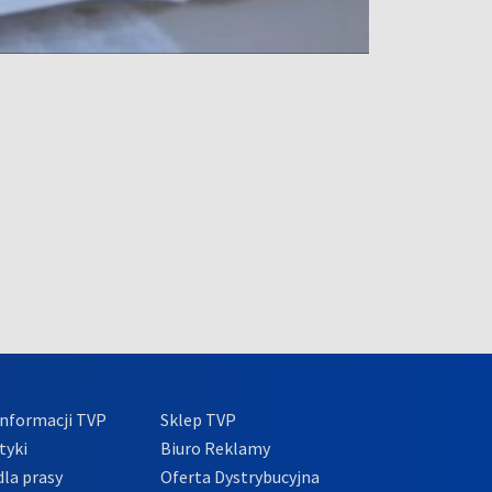
nformacji TVP
Sklep TVP
tyki
Biuro Reklamy
la prasy
Oferta Dystrybucyjna