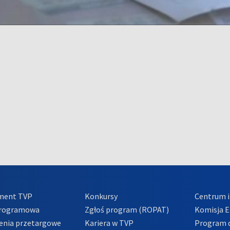
ment TVP
Konkursy
Centrum i
Programowa
Zgłoś program (ROPAT)
Komisja E
enia przetargowe
Kariera w TVP
Program d