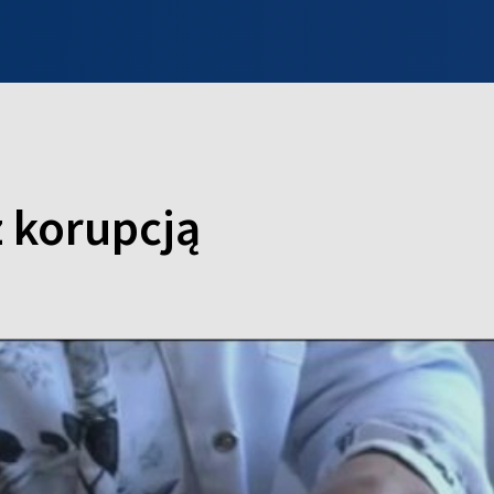
INFO WILNO
WILNO NA DZIEŃ DOBRY
PROGRAMY
ZGŁOŚ
 korupcją