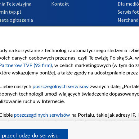
ia Telewizyjna
Kontakt
Dla medi
min tvp.pl
Serwis fo
zeta ogłoszenia
Merchandi
acje o nadawcy
Polityka 
Polityka 
nadużycio
gody na korzystanie z technologii automatycznego śledzenia i zb
ch danych osobowych przez nas, czyli Telewizję Polską S.A. w 
Partnerów TVP (93 firm)
, w celach marketingowych (w tym do 
 które wskazujemy poniżej, a także zgody na udostępnianie przez
Ciebie naszych
poszczególnych serwisów
zwanych dalej „Portal
dobnych technologii umożliwiających świadczenie dopasowanych i
lizowanie ruchu w Internecie.
Ciebie
poszczególnych serwisów
na Portalu, takie jak adresy IP
iwaniach w serwisach Portalu czy historia odwiedzin będą prze
tępujących celów i funkcji: przechowywania informacji na urząd
i przechodzę do serwisu
sonalizowanych reklam, tworzenia profilu spersonalizowanych t