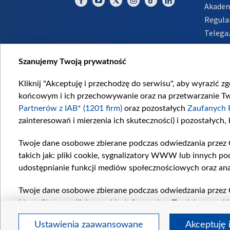
Akadem
Regula
Telega
Inform
Szanujemy Twoją prywatność
Kliknij "Akceptuję i przechodzę do serwisu", aby wyrazić z
końcowym i ich przechowywanie oraz na przetwarzanie Twoi
Partnerów z IAB* (1201 firm)
oraz pozostałych
Zaufanych 
zainteresowań i mierzenia ich skuteczności) i pozostałych,
Twoje dane osobowe zbierane podczas odwiedzania przez 
takich jak: pliki cookie, sygnalizatory WWW lub innych po
udostępnianie funkcji mediów społecznościowych oraz ana
Twoje dane osobowe zbierane podczas odwiedzania przez 
identyfikatory plików cookie, informacje o Twoich wyszuk
pozostałych
Zaufanych Partnerów TVP
dla realizacji nas
Ustawienia zaawansowane
Akceptuję 
wyboru spersonalizowanych reklam, tworzenia profilu sper