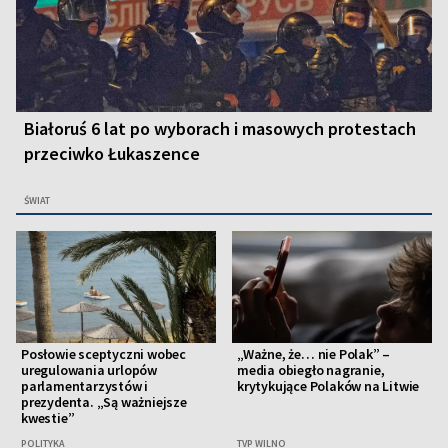
Białoruś 6 lat po wyborach i masowych protestach
przeciwko Łukaszence
ŚWIAT
Posłowie sceptyczni wobec
„Ważne, że… nie Polak” –
uregulowania urlopów
media obiegło nagranie,
parlamentarzystów i
krytykujące Polaków na Litwie
prezydenta. „Są ważniejsze
kwestie”
POLITYKA
TVP WILNO