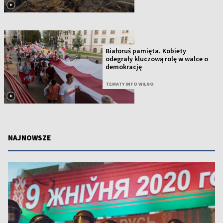
Białoruś pamięta. Kobiety
odegrały kluczową rolę w walce o
demokrację
TEMATY INFO WILNO
NAJNOWSZE