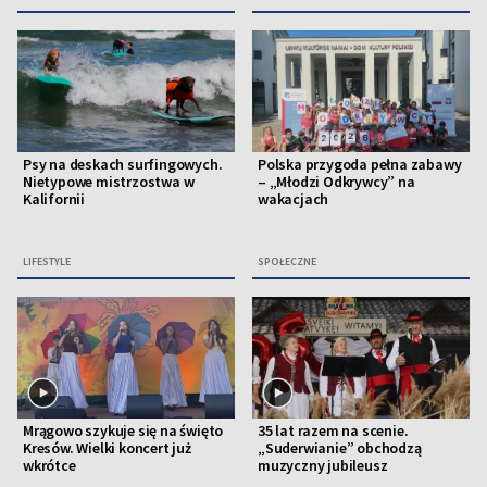
Psy na deskach surfingowych.
Polska przygoda pełna zabawy
Nietypowe mistrzostwa w
– „Młodzi Odkrywcy” na
Kalifornii
wakacjach
LIFESTYLE
SPOŁECZNE
Mrągowo szykuje się na święto
35 lat razem na scenie.
Kresów. Wielki koncert już
„Suderwianie” obchodzą
wkrótce
muzyczny jubileusz