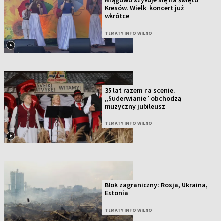
Mrągowo szykuje się na święto
Kresów. Wielki koncert już
wkrótce
TEMATY INFO WILNO
35 lat razem na scenie.
„Suderwianie” obchodzą
muzyczny jubileusz
TEMATY INFO WILNO
Blok zagraniczny: Rosja, Ukraina,
Estonia
TEMATY INFO WILNO