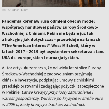
Fot: PAP Roman Pilipey
Pandemia koronawirusa odmieni obecny model
współpracy handlowej państw Europy Środkowo-
Wschodniej z Chinami. Pekin nie będzie już tak
atrakcyjny jak dotychczas - przewiduje na łamach
"The American Interest" Wess Mitchell, który w
latach 2017 - 2019 był asystentem sekretarza stanu
USA ds. europejskich i euroazjatyckich.
Autor artykułu zaznacza, że od wielu lat stolice Europy
Środkowo-Wschodniej z zadowoleniem przyjmują
chińskie inwestycje, podpisując umowy z chińskimi
przedsiębiorstwami i zaciągając pożyczki zabezpieczone
w Pekinie.
Łatwe kredyty przyniosły zatrudnienie i
wzrost gospodarczy. Wkrótce po kryzysie w strefie euro
w 2009 r., kiedy kredyty z banków zachodnich