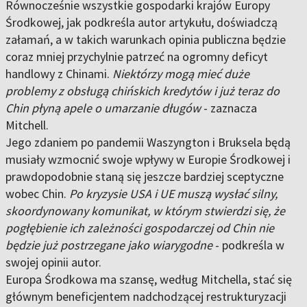
Równocześnie wszystkie gospodarki krajów Europy
Środkowej, jak podkreśla autor artykułu, doświadczą
załamań, a w takich warunkach opinia publiczna będzie
coraz mniej przychylnie patrzeć na ogromny deficyt
handlowy z Chinami.
Niektórzy mogą mieć duże
problemy z obsługą chińskich kredytów i już teraz do
Chin płyną apele o umarzanie długów
- zaznacza
Mitchell.
Jego zdaniem po pandemii Waszyngton i Bruksela będą
musiały wzmocnić swoje wpływy w Europie Środkowej i
prawdopodobnie staną się jeszcze bardziej sceptyczne
wobec Chin.
Po kryzysie USA i UE muszą wysłać silny,
skoordynowany komunikat, w którym stwierdzi się, że
pogłębienie ich zależności gospodarczej od Chin nie
będzie już postrzegane jako wiarygodne
- podkreśla w
swojej opinii autor.
Europa Środkowa ma szansę, według Mitchella, stać się
głównym beneficjentem nadchodzącej restrukturyzacji