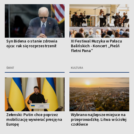
Syn Bidena o stanie zdrowia
XI Festiwal Muzyka w Pałacu
ojca: rak się rozprzestrzenił
Balińskich - Koncert „Pieśń
fletni Pana”
ŚWIAT
KULTURA
Zełenski: Putin chce poprzez
Wybrano najlepsze miejsce na
mobilizację wywierać presję na
przeprowadzkę. Litwa w ścisłej
Europę
czołówce