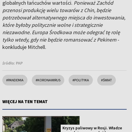
globalnych łańcuchów wartości.
Ponieważ Zachód
przenosi produkcję wielu towarów z Chin, będzie
potrzebował alternatywnego miejsca do inwestowania,
które byłoby politycznie wolne i strategicznie
niezawodne. Europa Środkowa może odegrać tę rolę
tylko wtedy, gdy nie będzie romansować z Pekinem
-
konkluduje Mitchell.
źródło:
PAP
#PANDEMIA
#KORONAWIRUS
#POLITYKA
#ŚWIAT
WIĘCEJ NA TEN TEMAT
Kryzys paliwowy w Rosji. Władze