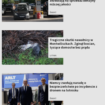
zezwalają na sprzedaż benzyny
niższej jakości
ŚWIAT
Tragiczne skutki nawałnicy w
Montwiliszkach. Zginął bocian,
tysiące domostw bez prądu
LITWA
Niemcy zwołują naradę o
bezpieczeństwie po incydencie z
dronem na lotnisku
ŚWIAT