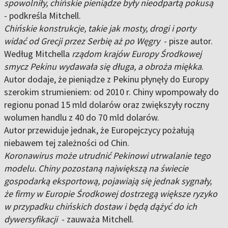
spowolniły, chińskie pieniądze były nieodpartą pokusą
- podkreśla Mitchell.
Chińskie konstrukcje, takie jak mosty, drogi i porty
widać od Grecji przez Serbię aż po Węgry
- pisze autor.
Według Mitchella
rządom krajów Europy Środkowej
smycz Pekinu wydawała się długa, a obroża miękka
.
Autor dodaje, że pieniądze z Pekinu płynęły do Europy
szerokim strumieniem: od 2010 r. Chiny wpompowały do
regionu ponad 15 mld dolarów oraz zwiększyły roczny
wolumen handlu z 40 do 70 mld dolarów.
Autor przewiduje jednak, że Europejczycy pożałują
niebawem tej zależności od Chin.
Koronawirus może utrudnić Pekinowi utrwalanie tego
modelu. Chiny pozostaną największą na świecie
gospodarką eksportową, pojawiają się jednak sygnały,
że firmy w Europie Środkowej dostrzegą większe ryzyko
w przypadku chińskich dostaw i będą dążyć do ich
dywersyfikacji
- zauważa Mitchell.