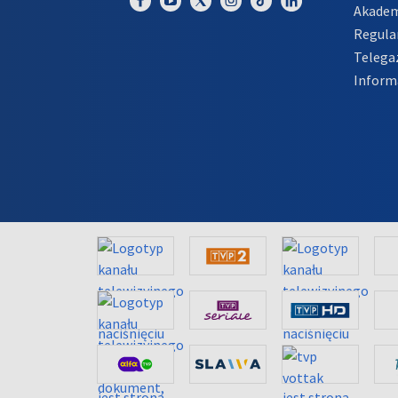
Akadem
Regula
Telega
Inform