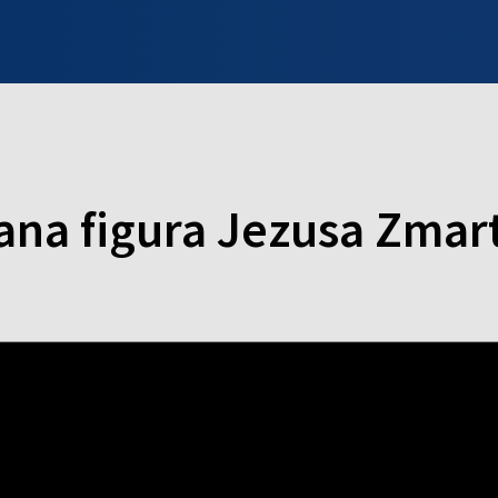
INFO WILNO
WILNO NA DZIEŃ DOBRY
PROGRAMY
ZGŁOŚ
ana figura Jezusa Zma