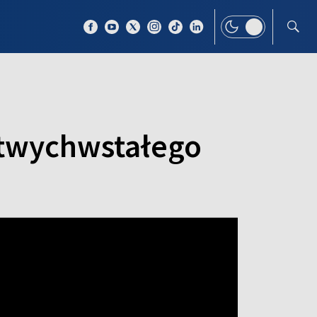
 TEMAT
WIĘCEJ
rtwychwstałego