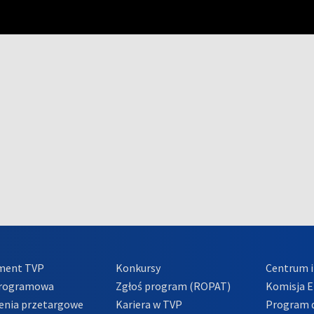
ment TVP
Konkursy
Centrum i
Programowa
Zgłoś program (ROPAT)
Komisja E
enia przetargowe
Kariera w TVP
Program d