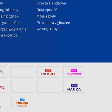
ów
Oferta Handlowa
tograficzny
Dostępność
sing (znaki)
Moje zgody
Prywatności
Procedura zgłoszeń
wewnętrznych
przeciwdziałania
m i korupcji