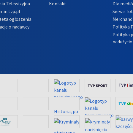
ia Telewizyjna
Kontakt
Dla medi
min tvp.pl
Serwis fo
zeta ogłoszenia
Merchandi
acje o nadawcy
Polityka 
Polityka 
nadużycio