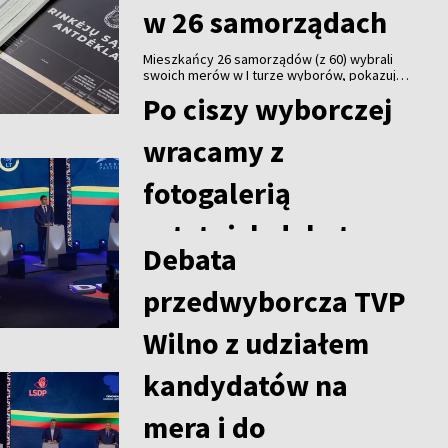
w 26 samorządach
Mieszkańcy 26 samorządów (z 60) wybrali
swoich merów w I turze wyborów, pokazują
zaktualizowane wstępne wyniki z Centralnej
Po ciszy wyborczej
Komisji Wyborczej (VRK).
LITWA
wracamy z
fotogalerią
ostatnich debat
Debata
[fotogaleria]
przedwyborcza TVP
W związku ze zbliżającymi się na Litwie
wyborami samorządowymi w 2023 roku TVP
Wilno z udziałem
Wilno wystartowało z cyklem sześciu audycji
o charakterze debat wyborczych. W
kandydatów na
ostatniej debacie wzięli udział kandydaci na
TVP WILNO
mera rejonu święciańskiego oraz kandydaci
do rady samorządu rejonu święciańskiego.
mera i do