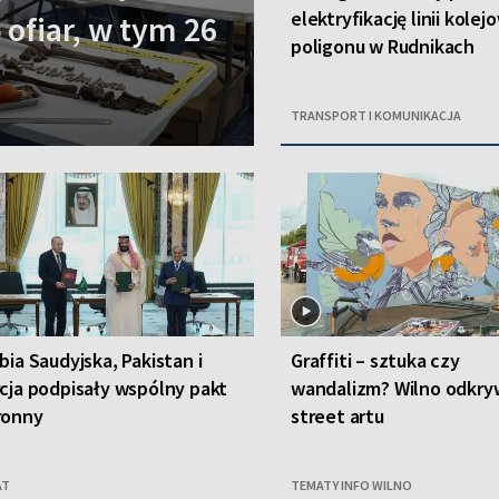
elektryfikację linii kolej
 ofiar, w tym 26
poligonu w Rudnikach
TRANSPORT I KOMUNIKACJA
bia Saudyjska, Pakistan i
Graffiti – sztuka czy
cja podpisały wspólny pakt
wandalizm? Wilno odkryw
ronny
street artu
AT
TEMATY INFO WILNO