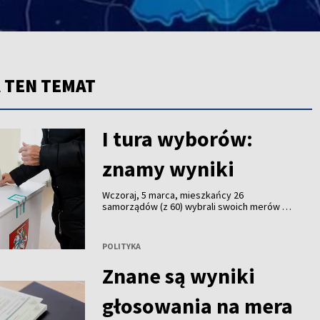
 TEN TEMAT
I tura wyborów:
znamy wyniki
Wczoraj, 5 marca, mieszkańcy 26
samorządów (z 60) wybrali swoich merów w I
turze wyborów – pokazują zaktualizowane
wstępne wyniki z Centralnej Komisji
Wyborczej (VRK).
POLITYKA
Znane są wyniki
głosowania na mera