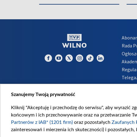
Abona
Rada 
Ogłosz
Akadem
Regula
Telega
Inform
Szanujemy Twoją prywatność
Kliknij "Akceptuję i przechodzę do serwisu", aby wyrazić z
końcowym i ich przechowywanie oraz na przetwarzanie Twoi
Partnerów z IAB* (1201 firm)
oraz pozostałych
Zaufanych 
zainteresowań i mierzenia ich skuteczności) i pozostałych,