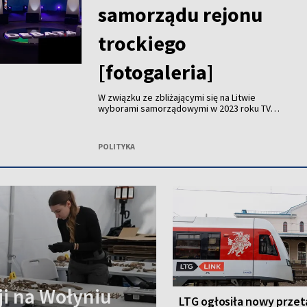
samorządu rejonu
trockiego
[fotogaleria]
W związku ze zbliżającymi się na Litwie
wyborami samorządowymi w 2023 roku TVP
Wilno wystartowało z cyklem sześciu audycji
o charakterze debat wyborczych. 2 marca w
debacie wzięli udział kandydaci na mera
POLITYKA
rejonu trockiego oraz kandydaci do rady
samorządu rejonu trockiego.
i na Wołyniu
LTG ogłosiła nowy przet