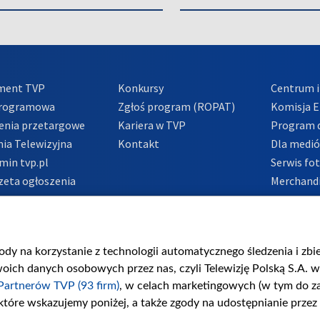
ment TVP
Konkursy
Centrum i
Programowa
Zgłoś program (ROPAT)
Komisja E
enia przetargowe
Kariera w TVP
Program d
ia Telewizyjna
Kontakt
Dla medi
min tvp.pl
Serwis fo
zeta ogłoszenia
Merchandi
acje o nadawcy
Polityka 
Polityka 
nadużycio
gody na korzystanie z technologii automatycznego śledzenia i zb
ch danych osobowych przez nas, czyli Telewizję Polską S.A. w 
Partnerów TVP (93 firm)
, w celach marketingowych (w tym do 
 które wskazujemy poniżej, a także zgody na udostępnianie przez