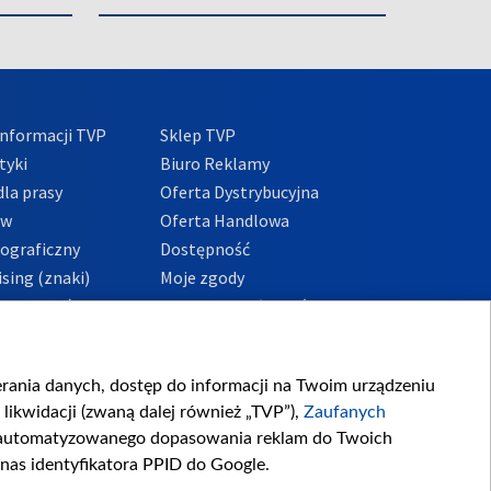
nformacji TVP
Sklep TVP
tyki
Biuro Reklamy
la prasy
Oferta Dystrybucyjna
ów
Oferta Handlowa
tograficzny
Dostępność
sing (znaki)
Moje zgody
Prywatności
Procedura zgłoszeń
wewnętrznych
przeciwdziałania
m i korupcji
ierania danych, dostęp do informacji na Twoim urządzeniu
likwidacji (zwaną dalej również „TVP”),
Zaufanych
zautomatyzowanego dopasowania reklam do Twoich
 nas identyfikatora PPID do Google.