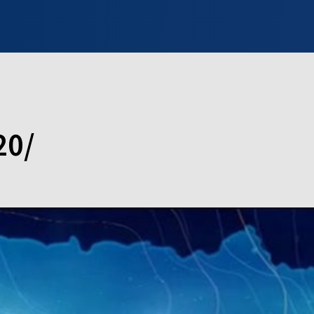
INFO WILNO
WILNO NA DZIEŃ DOBRY
PROGRAMY
ZGŁOŚ
20/