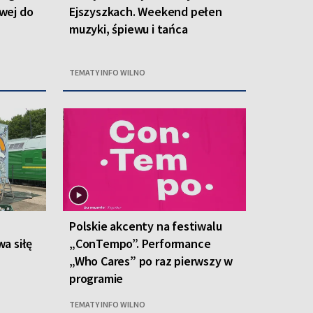
owej do
Ejszyszkach. Weekend pełen
muzyki, śpiewu i tańca
TEMATY INFO WILNO
Polskie akcenty na festiwalu
a siłę
„ConTempo”. Performance
„Who Cares” po raz pierwszy w
programie
TEMATY INFO WILNO