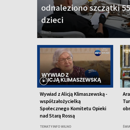
odnaleziono szczątki 55
dzieci
ŚWIAT
Wywiad z Alicją Klimaszewską -
Ara
współzałożycielką
Tur
Społecznego Komitetu Opieki
ob
nad Starą Rossą
TEMATY INFO WILNO
ŚWI