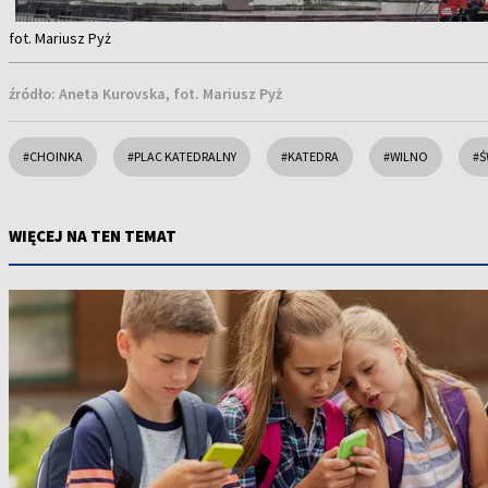
Item
fot. Mariusz Pyż
1
of
źródło:
Aneta Kurovska, fot. Mariusz Pyż
7
#CHOINKA
#PLAC KATEDRALNY
#KATEDRA
#WILNO
#Ś
WIĘCEJ NA TEN TEMAT