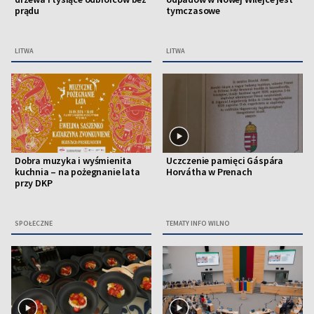
prądu
tymczasowe
LITWA
LITWA
Dobra muzyka i wyśmienita
Uczczenie pamięci Gáspára
kuchnia – na pożegnanie lata
Horvátha w Prenach
przy DKP
SPOŁECZNE
TEMATY INFO WILNO