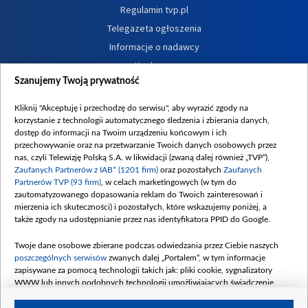
Regulamin tvp.pl
Telegazeta ogłoszenia
Informacje o nadawcy
Konkursy
Szanujemy Twoją prywatność
Zgłoś program (ROPAT)
Kariera w TVP
Kliknij "Akceptuję i przechodzę do serwisu", aby wyrazić zgody na
Kontakt
korzystanie z technologii automatycznego śledzenia i zbierania danych,
dostęp do informacji na Twoim urządzeniu końcowym i ich
Centrum informacji TVP
przechowywanie oraz na przetwarzanie Twoich danych osobowych przez
Komisja Etyki
nas, czyli Telewizję Polską S.A. w likwidacji (zwaną dalej również „TVP”),
Zaufanych Partnerów z IAB* (1201 firm)
oraz pozostałych
Zaufanych
Program dla prasy
Partnerów TVP (93 firm)
, w celach marketingowych (w tym do
Dla mediów
zautomatyzowanego dopasowania reklam do Twoich zainteresowań i
mierzenia ich skuteczności) i pozostałych, które wskazujemy poniżej, a
Serwis fotograficzny
także zgody na udostępnianie przez nas identyfikatora PPID do Google.
Merchandising (znaki)
Twoje dane osobowe zbierane podczas odwiedzania przez Ciebie naszych
Polityka Prywatności
poszczególnych serwisów
zwanych dalej „Portalem”, w tym informacje
Polityka przeciwdziałania nadużyciom i korupcji
zapisywane za pomocą technologii takich jak: pliki cookie, sygnalizatory
WWW lub innych podobnych technologii umożliwiających świadczenie
Sklep TVP
dopasowanych i bezpiecznych usług, personalizację treści oraz reklam,
Biuro Reklamy
udostępnianie funkcji mediów społecznościowych oraz analizowanie ruchu