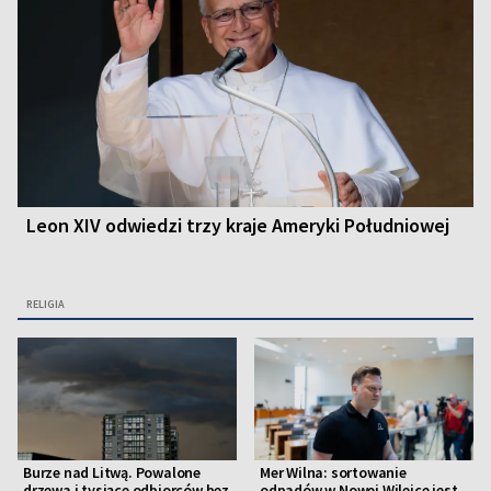
Leon XIV odwiedzi trzy kraje Ameryki Południowej
RELIGIA
Burze nad Litwą. Powalone
Mer Wilna: sortowanie
drzewa i tysiące odbiorców bez
odpadów w Nowej Wilejce jest