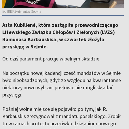
fot. BNS/ Žygimantas Gedvila
Asta Kubilienė, która zastąpiła przewodniczącego
Litewskiego Związku Chłopów i Zielonych (LVŽS)
Ramūnasa Karbauskisa, w czwartek złożyła
przysięgę w Sejmie.
Od dziś parlament pracuje w pełnym składzie.
Na początku nowej kadencji cześć mandatów w Sejmie
było nieobsadzonych, gdyż ze względu na kwarantannę
niektórzy nowo wybrani posłowie nie mogli składać
przysięgi.
Później wolne miejsce się pojawiło po tym, jak R.
Karbauskis zrezygnował z mandatu poselskiego. Zrobił
to w ramach protestu przeciwko działaniom nowego