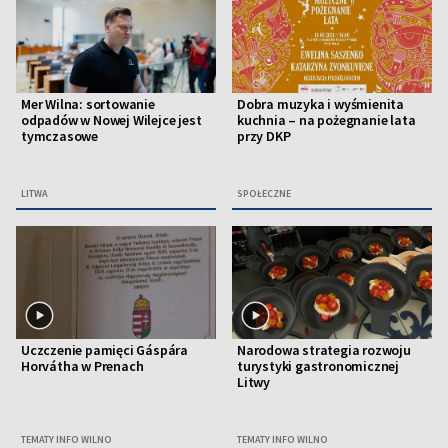
Mer Wilna: sortowanie
Dobra muzyka i wyśmienita
odpadów w Nowej Wilejce jest
kuchnia – na pożegnanie lata
tymczasowe
przy DKP
LITWA
SPOŁECZNE
Uczczenie pamięci Gáspára
Narodowa strategia rozwoju
Horvátha w Prenach
turystyki gastronomicznej
Litwy
TEMATY INFO WILNO
TEMATY INFO WILNO