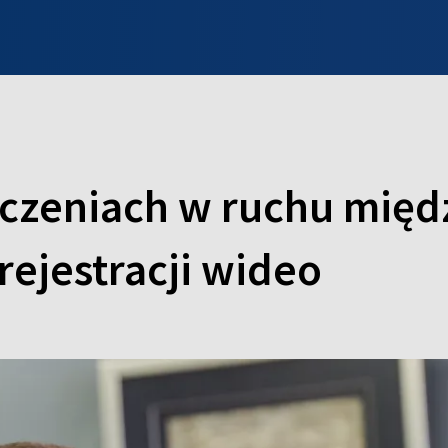
INFO WILNO
WILNO NA DZIEŃ DOBRY
PROGRAMY
ZGŁOŚ
niczeniach w ruchu mię
rejestracji wideo