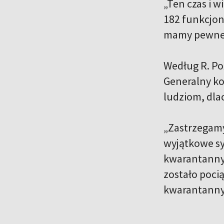
„Ten czas i w
182 funkcjona
mamy pewne t
Według R. Po
Generalny ko
ludziom, dla
„Zastrzegamy
wyjątkowe sy
kwarantanny d
zostało poci
kwarantanny”