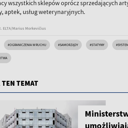
acy wszystkich sklepów oprócz sprzedających art
, aptek, usług weterynaryjnych.
t. ELTA/Marius Morkevičius
#OGRANICZENIA W RUCHU
#SAMORZĄDY
#STATYWY
#SYSTEM
LITWA
 TEN TEMAT
Ministerst
umożliwiaj