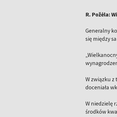
R. Požėla: 
Generalny ko
się między s
„Wielkanocny
wynagrodzeni
W związku z 
doceniała wk
W niedzielę r
środków kwar