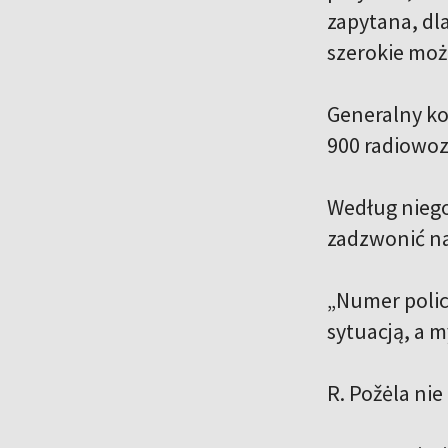
zapytana, dl
szerokie możl
Generalny ko
900 radiowozó
Według niego
zadzwonić na 
„Numer polic
sytuacją, a 
R. Požėla ni