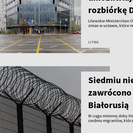
rozbiórkę 
Litewskie Ministerstwo O
zmian w ustawie, które 
Wilnie przy wsparciu pry
przed ryzykiem nadużyć, k
LITWA
Siedmiu ni
zawrócono 
Białorusią
W ciągu minionej doby li
siedmiu migrantów, którz
Białorusią. Od początku 