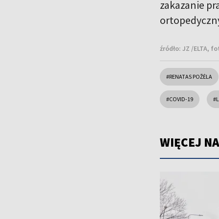
zakazanie pr
ortopedyczny
źródło:
JZ /ELTA, fo
#RENATAS POŽĖLA
#COVID-19
#
WIĘCEJ NA