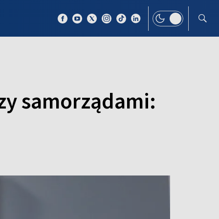
 TEMAT
WIĘCEJ
dzy samorządami: