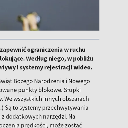
y zapewnić ograniczenia w ruchu
okujące. Według niego, w pobliżu
ywy i systemy rejestracji wideo.
Świąt Bożego Narodzenia i Nowego
alowane punkty blokowe. Słupki
. We wszystkich innych obszarach
...) Są to systemy przechwytywania
 z dodatkowych narzędzi. Na
oczenia prędkości, może zostać