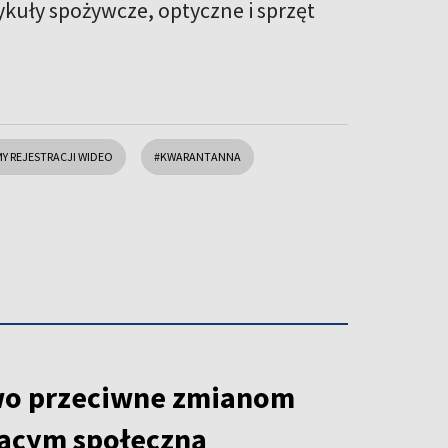
ykuły spożywcze, optyczne i sprzęt
Y REJESTRACJI WIDEO
#KWARANTANNA
wo przeciwne zmianom
ącym społeczną