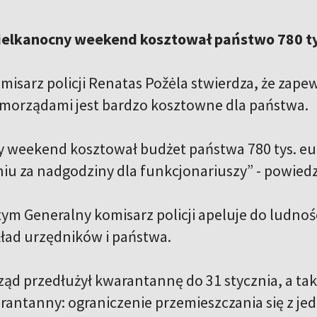
Wielkanocny weekend kosztował państwo 780 ty
misarz policji Renatas Požėla stwierdza, że zap
amorządami jest bardzo kosztowne dla państwa.
 weekend kosztował budżet państwa 780 tys. e
u za nadgodziny dla funkcjonariuszy” - powiedzi
tym Generalny komisarz policji apeluje do ludnoś
ład urzędników i państwa.
ząd przedłużył kwarantannę do 31 stycznia, a tak
antanny: ograniczenie przemieszczania się z j