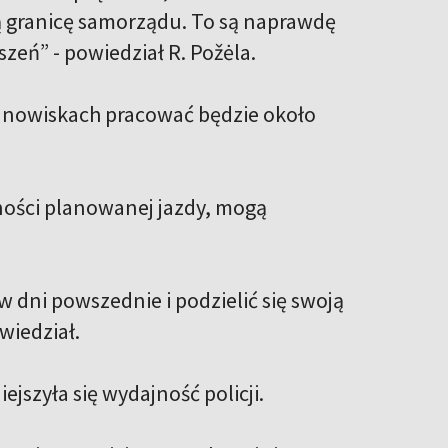
gą granicę samorządu. To są naprawdę
szeń” - powiedział R. Požėla.
stanowiskach pracować będzie około
lności planowanej jazdy, mogą
 dni powszednie i podzielić się swoją
wiedział.
jszyła się wydajność policji.