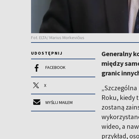
Fot. ELTA/ Marius Morkevičius
Generalny ko
UDOSTĘPNIJ
między samo
FACEBOOK
granic inny
X
„Szczególna 
Roku, kiedy 
WYŚLIJ MAILEM
zostaną zain
wykorzystane
wideo, a naw
przykład, os