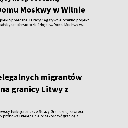
Domu Moskwy w Wilnie
pieki Społecznej i Pracy negatywnie oceniło projekt
miałyby umożliwić rozbiórkę tzw. Domu Moskwy w
watnych firm w formie darowizny. Resort ostrzega
orupcji i ograniczenia konkurencji.
elegalnych migrantów
na granicy Litwy z
tewscy funkcjonariusze Straży Granicznej zawrócili
y próbowali nielegalnie przekroczyć granicę z
roku odnotowano już ponad tysiąc takich prób.