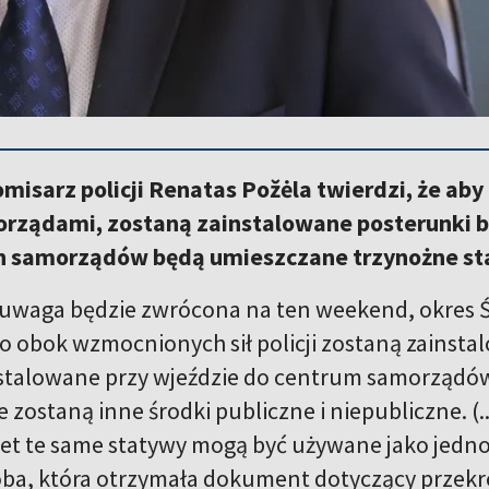
misarz policji Renatas Požėla twierdzi, że ab
rządami, zostaną zainstalowane posterunki bl
ch samorządów będą umieszczane trzynożne stat
uwaga będzie zwrócona na ten weekend, okres 
to obok wzmocnionych sił policji zostaną zainst
stalowane przy wjeździe do centrum samorządów
 zostaną inne środki publiczne i niepubliczne. (
et te same statywy mogą być używane jako jedno
oba, która otrzymała dokument dotyczący przekr