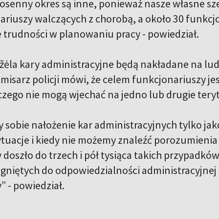
iosenny okres są inne, ponieważ nasze własne sze
riuszy walczących z chorobą, a około 30 funkcjon
rudności w planowaniu pracy - powiedział.
žėla kary administracyjne będą nakładane na lu
misarz policji mówi, że celem funkcjonariuszy je
czego nie mogą wjechać na jedno lub drugie te
 sobie nałożenie kar administracyjnych tylko ja
tuacje i kiedy nie możemy znaleźć porozumienia
oszło do trzech i pół tysiąca takich przypadków,
ągniętych do odpowiedzialności administracyjne
 - powiedział.