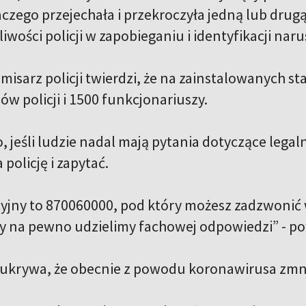
aczego przejechała i przekroczyła jedną lub dru
iwości policji w zapobieganiu i identyfikacji naru
misarz policji twierdzi, że na zainstalowanych 
w policji i 1500 funkcjonariuszy.
, jeśli ludzie nadal mają pytania dotyczące lega
policję i zapytać.
yjny to 870060000, pod który możesz zadzwonić w
my na pewno udzielimy fachowej odpowiedzi” - po
e ukrywa, że obecnie z powodu koronawirusa zmnie