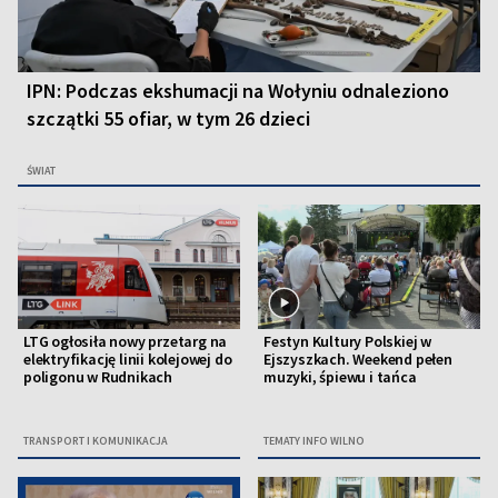
IPN: Podczas ekshumacji na Wołyniu odnaleziono
szczątki 55 ofiar, w tym 26 dzieci
ŚWIAT
LTG ogłosiła nowy przetarg na
Festyn Kultury Polskiej w
elektryfikację linii kolejowej do
Ejszyszkach. Weekend pełen
poligonu w Rudnikach
muzyki, śpiewu i tańca
TRANSPORT I KOMUNIKACJA
TEMATY INFO WILNO