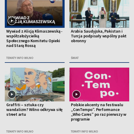
Wywiad z Alicją Klimaszewską -
Arabia Saudyjska, Pakistan i
współzałożycielką
Turcja podpisały wspólny pakt
Społecznego Komitetu Opieki
obronny
nad Starą Rossą
TEMATY INFO WILNO
ŚWIAT
Graffiti – sztuka czy
Polskie akcenty na festiwalu
wandalizm? Wilno odkrywa siłę
„ConTempo”. Performance
street artu
„Who Cares” po raz pierwszy w
programie
TEMATY INFO WILNO
TEMATY INFO WILNO