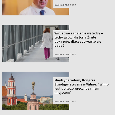
NAUKA I ZDROWIE
Wirusowe zapalenie wątroby –
cichy wróg. Historia Živilė
pokazuje, dlaczego warto się
badać
NAUKA I ZDROWIE
Międzynarodowy Kongres
Etnoligwistyczny w Wilnie. "Wilno
jest do tego wręcz idealnym
miejscem"
NAUKA I ZDROWIE