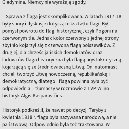
Giedymina. Niemcy nie wyrażają zgody.
– Sprawa z flagą jest skomplikowana. W latach 1917-18
były spory i dyskusje dotyczące kształtu flagi. Był
pomysł powrotu do flagi historycznej, czyli Pogoni na
czerwonym tle. Jednak kolor czerwony z jednej strony
zbytnio kojarzył się z czerwoną flagą bolszewików. Z
drugiej, dla chrześcijańskich demokratów oraz
ludowców flaga historyczna była flagą arystokratyczną,
kojarzącą się ze średniowieczną Litwą. Oni natomiast
chcieli tworzyć Litwę nowoczesną, republikańską i
demokratyczną, dlatego i flaga powinna była być
odpowiednia – tłumaczy w rozmowie z TVP Wilno
historyk Algis Kasparavičius.
Historyk podkreślił, że nawet po decyzji Taryby z
kwietnia 1918 r. flaga była nazywana narodową, a nie
państwową. Odpowiednio była też traktowana. W