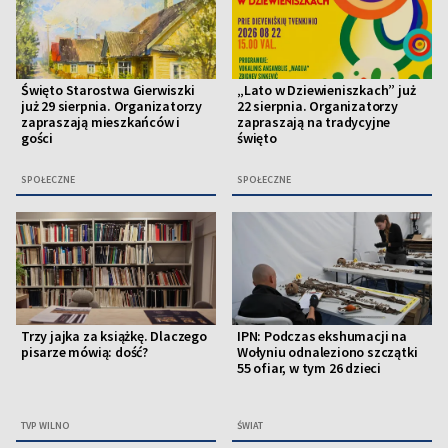
Święto Starostwa Gierwiszki
„Lato w Dziewieniszkach” już
już 29 sierpnia. Organizatorzy
22 sierpnia. Organizatorzy
zapraszają mieszkańców i
zapraszają na tradycyjne
gości
święto
SPOŁECZNE
SPOŁECZNE
Trzy jajka za książkę. Dlaczego
IPN: Podczas ekshumacji na
pisarze mówią: dość?
Wołyniu odnaleziono szczątki
55 ofiar, w tym 26 dzieci
TVP WILNO
ŚWIAT