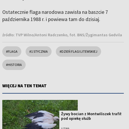
Ostatecznie flaga narodowa zawisła na baszcie 7
października 1988 r. i powiewa tam do dzisiaj.
źródło:
TVP Wilno/Antoni Radczenko, fot. BNS/Žygimantas Gedvila
#FLAGA
#1 STYCZNIA
#DZIEŃ FLAGI LITEWSKIEJ
#HISTORIA
WIĘCEJ NA TEN TEMAT
Żywy bocian z Montwiliszek trafił
pod opiekę służb
LITWA