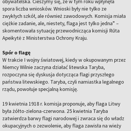
obywatelska. Cieszymy się, że w tym roku wpłynęła
spora liczba wniosków. Wnioski były nie tylko ze
zwykłych szkół, ale również zawodowych. Komisja miała
ciężkie zadanie, ale, niestety, flaga jest tylko jedna” –
skomentowała sytuację przewodnicząca komisji Rūta
Apeikytė z Ministerstwa Ochrony Kraju.
Spór o flagę
W trakcie I wojny światowej, kiedy w okupowanym przez
Niemcy Wilnie zaczyna działać litewska Taryba,
rozpoczyna się dyskusja dotycząca flagi przyszłego
państwa litewskiego. Taryba, czyli namiastka legalnego
rządu, powołuje specjalną komisję.
19 kwietnia 1918 r. komisja proponuje, aby flaga Litwy
była żółto-zielona-czerwona. 25 kwietnia Taryba
zatwierdza barwy flagi narodowej i zwraca się do władz
okupacyjnych o zezwolenie, aby flaga zawisła na wieży