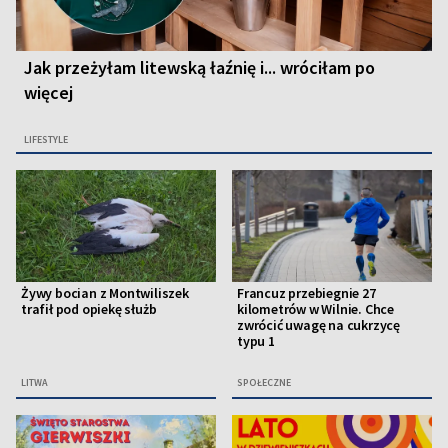
Jak przeżyłam litewską łaźnię i... wróciłam po
więcej
LIFESTYLE
Żywy bocian z Montwiliszek
Francuz przebiegnie 27
trafił pod opiekę służb
kilometrów w Wilnie. Chce
zwrócić uwagę na cukrzycę
typu 1
LITWA
SPOŁECZNE