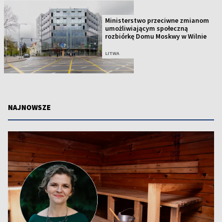
Ministerstwo przeciwne zmianom
umożliwiającym społeczną
rozbiórkę Domu Moskwy w Wilnie
LITWA
NAJNOWSZE