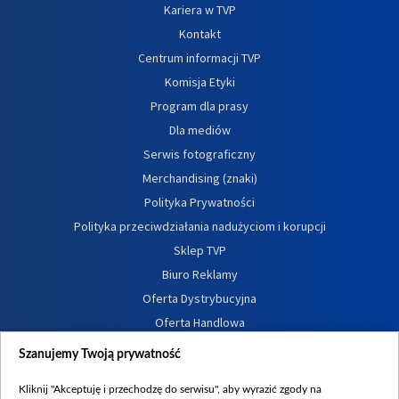
Kariera w TVP
Kontakt
Centrum informacji TVP
Komisja Etyki
Program dla prasy
Dla mediów
Serwis fotograficzny
Merchandising (znaki)
Polityka Prywatności
Polityka przeciwdziałania nadużyciom i korupcji
Sklep TVP
Biuro Reklamy
Oferta Dystrybucyjna
Oferta Handlowa
Dostępność
Szanujemy Twoją prywatność
Moje zgody
Kliknij "Akceptuję i przechodzę do serwisu", aby wyrazić zgody na
Procedura zgłoszeń wewnętrznych