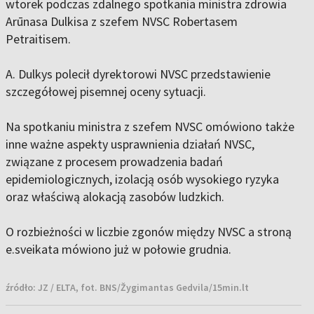
wtorek podczas zdalnego spotkania ministra zdrowia
Arūnasa Dulkisa z szefem NVSC Robertasem
Petraitisem.
A. Dulkys polecił dyrektorowi NVSC przedstawienie
szczegółowej pisemnej oceny sytuacji.
Na spotkaniu ministra z szefem NVSC omówiono także
inne ważne aspekty usprawnienia działań NVSC,
związane z procesem prowadzenia badań
epidemiologicznych, izolacją osób wysokiego ryzyka
oraz właściwą alokacją zasobów ludzkich.
O rozbieżności w liczbie zgonów między NVSC a stroną
e.sveikata mówiono już w połowie grudnia.
źródło:
JZ / ELTA, fot. BNS/Žygimantas Gedvila/15min.lt