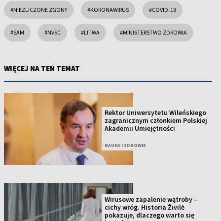
#NIEZLICZONE ZGONY
#KORONAWIRUS
#COVID-19
#SAM
#NVSC
#LITWA
#MINISTERSTWO ZDROWIA
WIĘCEJ NA TEN TEMAT
Rektor Uniwersytetu Wileńskiego
zagranicznym członkiem Polskiej
Akademii Umiejętności
NAUKA I ZDROWIE
Wirusowe zapalenie wątroby –
cichy wróg. Historia Živilė
pokazuje, dlaczego warto się