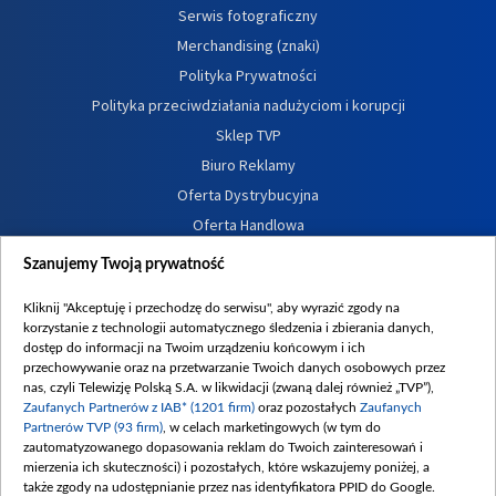
Serwis fotograficzny
Merchandising (znaki)
Polityka Prywatności
Polityka przeciwdziałania nadużyciom i korupcji
Sklep TVP
Biuro Reklamy
Oferta Dystrybucyjna
Oferta Handlowa
Dostępność
Szanujemy Twoją prywatność
Moje zgody
Kliknij "Akceptuję i przechodzę do serwisu", aby wyrazić zgody na
Procedura zgłoszeń wewnętrznych
korzystanie z technologii automatycznego śledzenia i zbierania danych,
dostęp do informacji na Twoim urządzeniu końcowym i ich
przechowywanie oraz na przetwarzanie Twoich danych osobowych przez
nas, czyli Telewizję Polską S.A. w likwidacji (zwaną dalej również „TVP”),
Zaufanych Partnerów z IAB* (1201 firm)
oraz pozostałych
Zaufanych
Partnerów TVP (93 firm)
, w celach marketingowych (w tym do
zautomatyzowanego dopasowania reklam do Twoich zainteresowań i
mierzenia ich skuteczności) i pozostałych, które wskazujemy poniżej, a
także zgody na udostępnianie przez nas identyfikatora PPID do Google.