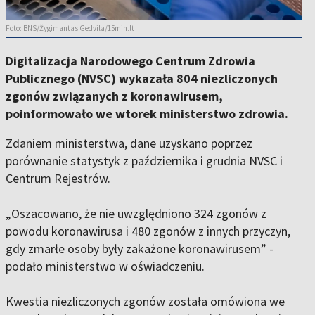
Foto: BNS/Žygimantas Gedvila/15min.lt
Digitalizacja Narodowego Centrum Zdrowia
Publicznego (NVSC) wykazała 804 niezliczonych
zgonów związanych z koronawirusem,
poinformowało we wtorek ministerstwo zdrowia.
Zdaniem ministerstwa, dane uzyskano poprzez
porównanie statystyk z października i grudnia NVSC i
Centrum Rejestrów.
„Oszacowano, że nie uwzględniono 324 zgonów z
powodu koronawirusa i 480 zgonów z innych przyczyn,
gdy zmarłe osoby były zakażone koronawirusem” -
podało ministerstwo w oświadczeniu.
Kwestia niezliczonych zgonów została omówiona we