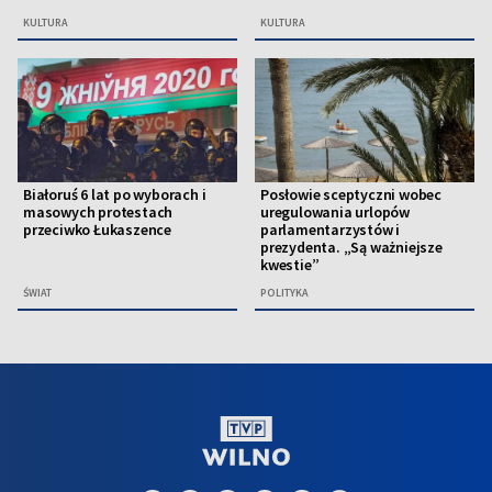
KULTURA
KULTURA
Białoruś 6 lat po wyborach i
Posłowie sceptyczni wobec
masowych protestach
uregulowania urlopów
przeciwko Łukaszence
parlamentarzystów i
prezydenta. „Są ważniejsze
kwestie”
ŚWIAT
POLITYKA