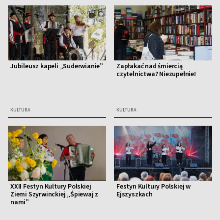
Jubileusz kapeli „Suderwianie”
Zapłakać nad śmiercią
czytelnictwa? Niezupełnie!
KULTURA
KULTURA
XXII Festyn Kultury Polskiej
Festyn Kultury Polskiej w
Ziemi Szyrwinckiej „Śpiewaj z
Ejszyszkach
nami”