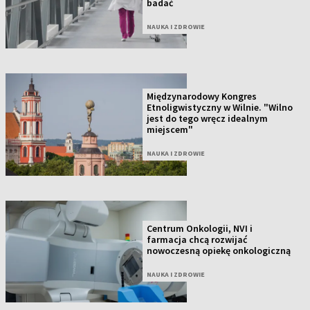
badać
NAUKA I ZDROWIE
Międzynarodowy Kongres
Etnoligwistyczny w Wilnie. "Wilno
jest do tego wręcz idealnym
miejscem"
NAUKA I ZDROWIE
Centrum Onkologii, NVI i
farmacja chcą rozwijać
nowoczesną opiekę onkologiczną
NAUKA I ZDROWIE