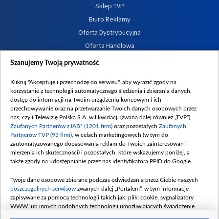
Sklep TVP
Biuro Reklamy
Oferta Dystrybucyjna
Oferta Handlowa
Dostępność
Szanujemy Twoją prywatność
Moje zgody
Kliknij "Akceptuję i przechodzę do serwisu", aby wyrazić zgody na
Procedura zgłoszeń wewnętrznych
korzystanie z technologii automatycznego śledzenia i zbierania danych,
dostęp do informacji na Twoim urządzeniu końcowym i ich
przechowywanie oraz na przetwarzanie Twoich danych osobowych przez
nas, czyli Telewizję Polską S.A. w likwidacji (zwaną dalej również „TVP”),
Zaufanych Partnerów z IAB* (1201 firm)
oraz pozostałych
Zaufanych
Partnerów TVP (93 firm)
, w celach marketingowych (w tym do
zautomatyzowanego dopasowania reklam do Twoich zainteresowań i
mierzenia ich skuteczności) i pozostałych, które wskazujemy poniżej, a
także zgody na udostępnianie przez nas identyfikatora PPID do Google.
Twoje dane osobowe zbierane podczas odwiedzania przez Ciebie naszych
poszczególnych serwisów
zwanych dalej „Portalem”, w tym informacje
zapisywane za pomocą technologii takich jak: pliki cookie, sygnalizatory
WWW lub innych podobnych technologii umożliwiających świadczenie
dopasowanych i bezpiecznych usług, personalizację treści oraz reklam,