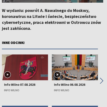
W wydaniu: powrót A. Nawalnego do Moskwy,
koronawirus na Litwie i świecie, bezpieczeństwo
cybernetyczne, praca elektrowni w Ostrowcu znów
jest zakłócona.
INNE ODCINKI
◀
▶
Info Wilno 07.08.2026
Info Wilno 06.08.2026
In
INFO WILNO
INFO WILNO
IN