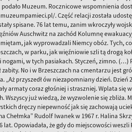
 – podało Muzeum. Rocznicowe wspomnienia dos
muzeumpamieci.pl/. Część relacji została udostę
stały spisane. 76 lat temu, zanim wkroczyły wojs
ięźniów Auschwitz na zachód Kolumnę ewakuacy
miętam, jak wyprowadzali Niemcy obóz. Tych, co ju
zczach, w parku, jak więźniowie szli tą drogą ko
i nogami, w tych pasiakach. Styczeń, zimno. (…) 
 zabity. No i w Brzeszczach na cmentarzu jest grób
a. „Aż przyszedł ów niezapomniany dzień. Dzień 2
ły armaty coraz głośniej i straszniej. Wplata si
Wszyscy już wiedzą, że wyzwolenie się zbliża. Ma
stkich dręczy niepewność jak się zachowają uciek
ha Chełmka” Rudolf Iwanek w 1967 r. Halina Skr
 6 lat. Opowiadała, że gdy do miejscowości weszli