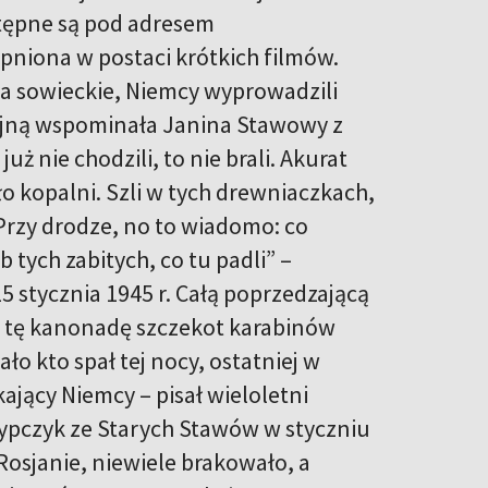
tępne są pod adresem
pniona w postaci krótkich filmów.
ka sowieckie, Niemcy wyprowadzili
jną wspominała Janina Stawowy z
ż nie chodzili, to nie brali. Akurat
ło kopalni. Szli w tych drewniaczkach,
Przy drodze, no to wiadomo: co
 tych zabitych, co tu padli” –
5 stycznia 1945 r. Całą poprzedzającą
ę w tę kanonadę szczekot karabinów
ło kto spał tej nocy, ostatniej w
ający Niemcy – pisał wieloletni
zypczyk ze Starych Stawów w styczniu
 Rosjanie, niewiele brakowało, a