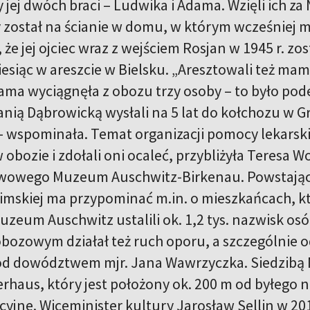
y jej dwóch braci – Ludwika i Adama. Wzięli ich z
ry został na ścianie w domu, w którym wcześniej m
 że jej ojciec wraz z wejściem Rosjan w 1945 r. z
esiąc w areszcie w Bielsku. „Aresztowali też mam
ma wyciągnęła z obozu trzy osoby – to było po
anią Dąbrowicką wysłali na 5 lat do kołchozu w G
– wspominała. Temat organizacji pomocy lekarski
 obozie i zdołali oni ocaleć, przybliżyła Teresa 
wowego Muzeum Auschwitz-Birkenau. Powstają
imskiej ma przypominać m.in. o mieszkańcach, k
Muzeum Auschwitz ustalili ok. 1,2 tys. nazwisk o
obozowym działał też ruch oporu, a szczególnie o
pod dowództwem mjr. Jana Wawrzyczka. Siedzib
haus, który jest położony ok. 200 m od byłego 
yjne. Wiceminister kultury Jarosław Sellin w 201