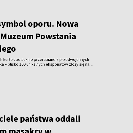
symbol oporu. Nowa
 Muzeum Powstania
iego
h kurtek po suknie przerabiane z przedwojennych
rka – blisko 100 unikalnych eksponatów złoży się na
kienka może być mundurem?” w Muzeum Powstania
ja opowiada, jak mieszkańcy stolicy przeszli od
do ubrań-symboli walki i przetrwania.
ciele państwa oddali
om masakry w