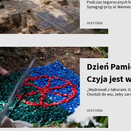
Podczas tegorocznych ba
Synagogi przy ul. Niemiec
świątyni.
HISTORIA
Dzień Pami
Czyja jest 
„Wędrowali z taborami. Gd
Chodzili do wsi, żeby zar
Starali się mieć dobre, s
mocny, ale lekki wóz, żeb
mordy. Ojca wtedy nie by
HISTORIA
Ją Niemcy schwytali w les
opowiada Mania z Ejszys