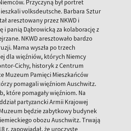
a Niemców. Przyczyną był portret
ieszkali volksdeutsche. Barbara Sztur
ostał aresztowany przez NKWD i
ę i panią Dąbrowicką za kolaborację z
dejrzane. NKWD aresztowało bardzo
ruzji. Mama wyszła po trzech
ej dla więźniów, których Niemcy
Wontor-Cichy, historyk z Centrum
ce Muzeum Pamięci Mieszkańców
tórzy pomagali więźniom Auschwitz.
sób, które pomagały więźniom. Na
ddział partyzancki Armii Krajowej
ą Muzeum będzie zabytkowy budynek
niemieckiego obozu Auschwitz. Trwają
8 r. zapowiadał, że uroczyste