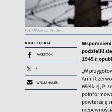
Fot. PAP/Łukasz Gągulski
Wspomnieniam
UDOSTĘPNIJ
podzielili s
FACEBOOK
1945 r. opu
X
„W przygotow
Armii Czerwo
WYŚLIJ MAILEM
Wielkiej, Prz
poinformował
powtarzają si
niepewnością