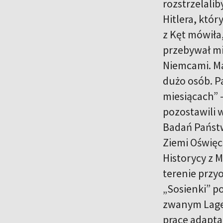
rozstrzelalib
Hitlera, któ
z Kęt mówiła,
przebywał mi
Niemcami. Ma
dużo osób. P
miesiącach” 
pozostawili w
Badań Państ
Ziemi Oświęc
Historycy z 
terenie przy
„Sosienki” 
zwanym Lager
prace adaptac