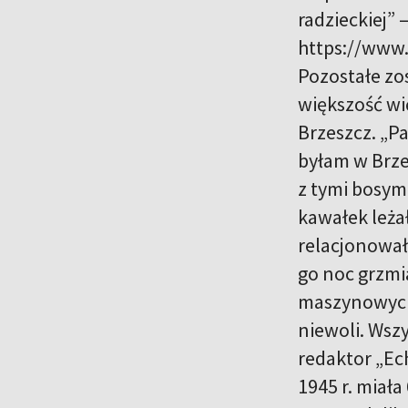
radzieckiej”
https://www.
Pozostałe zo
większość w
Brzeszcz. „Pa
byłam w Brzes
z tymi bosym
kawałek leżał
relacjonował
go noc grzmia
maszynowych. 
niewoli. Wszy
redaktor „Ec
1945 r. miała