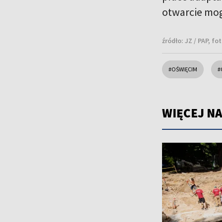
otwarcie mog
źródło:
JZ / PAP, fo
#OŚWIĘCIM
#
WIĘCEJ NA