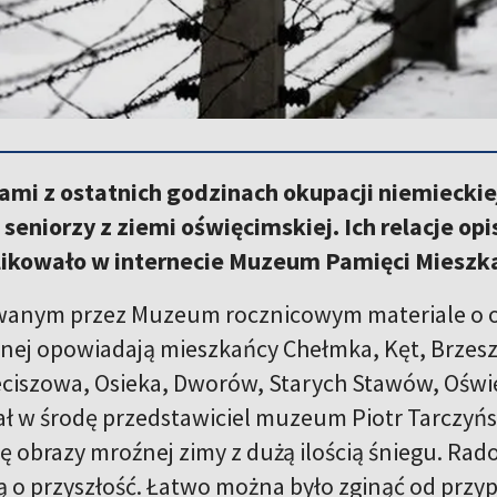
i z ostatnich godzinach okupacji niemieckiej
ię seniorzy z ziemi oświęcimskiej. Ich relacje o
blikowało w internecie Muzeum Pamięci Mieszk
anym przez Muzeum rocznicowym materiale o ost
nej opowiadają mieszkańcy Chełmka, Kęt, Brzesz
eciszowa, Osieka, Dworów, Starych Stawów, Oświęc
 w środę przedstawiciel muzeum Piotr Tarczyńsk
ę obrazy mroźnej zimy z dużą ilością śniegu. Rad
 o przyszłość. Łatwo można było zginąć od przyp