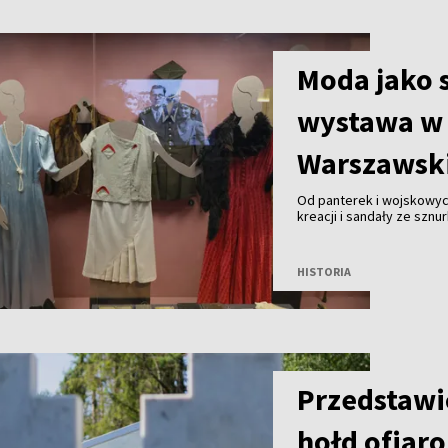
Moda jako 
wystawa w
Warszawsk
Od panterek i wojskowyc
kreacji i sandały ze sznu
wystawę „Splot. Czy su
Warszawskiego. Ekspozyc
eleganckiej mody lat 30. 
HISTORIA
Przedstawi
hołd ofiar