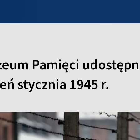
INFO WILNO
WILNO NA DZIEŃ DOBRY
PROGRAMY
ZGŁOŚ
zeum Pamięci udostępn
ń stycznia 1945 r.