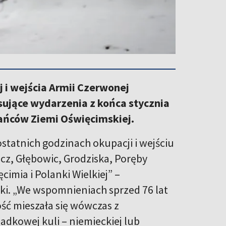
 i wejścia Armii Czerwonej
pisujące wydarzenia z końca stycznia
ańców Ziemi Oświęcimskiej.
atnich godzinach okupacji i wejściu
cz, Głębowic, Grodziska, Poręby
imia i Polanki Wielkiej” –
i. „We wspomnieniach sprzed 76 lat
ość mieszała się wówczas z
adkowej kuli – niemieckiej lub