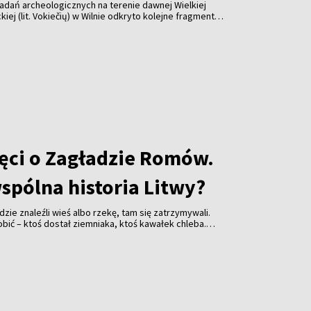
dań archeologicznych na terenie dawnej Wielkiej
kiej (lit. Vokiečių) w Wilnie odkryto kolejne fragmenty
ęci o Zagładzie Romów.
wspólna historia Litwy?
zie znaleźli wieś albo rzekę, tam się zatrzymywali.
obić – ktoś dostał ziemniaka, ktoś kawałek chleba.
ilne konie, puchowe poduszki, porządną pościel i
y nie zamęczyć konia. Tak żyli. Potem zaczęły się
ło i od tamtej pory mama już nigdy go nie zobaczyła.
ie, razem z braćmi mojego ojca i wywieźli do Wilna” –
zek.