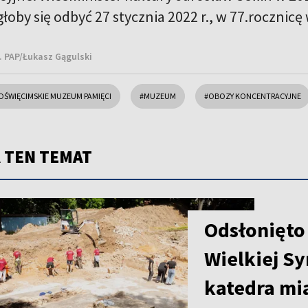
łoby się odbyć 27 stycznia 2022 r., w 77.rocznic
t. PAP/Łukasz Gągulski
OŚWIĘCIMSKIE MUZEUM PAMIĘCI
#MUZEUM
#OBOZY KONCENTRACYJNE
 TEN TEMAT
Odsłonięto
Wielkiej S
katedra mi