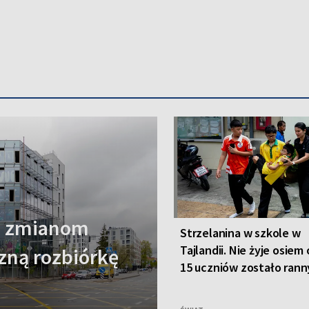
e zmianom
Strzelanina w szkole w
Tajlandii. Nie żyje osiem
zną rozbiórkę
15 uczniów zostało ran