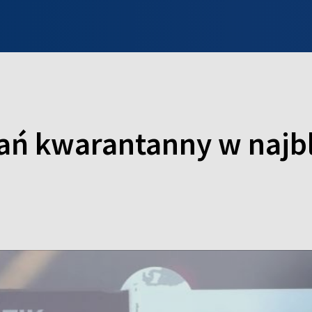
INFO WILNO
WILNO NA DZIEŃ DOBRY
PROGRAMY
ZGŁOŚ
ń kwarantanny w najbli