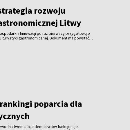
trategia rozwoju
gastronomicznej Litwy
ospodarki i Innowacji po raz pierwszy przygotowuje
ju turystyki gastronomicznej. Dokument ma powstać
spółpracy z branżą gastronomiczną, turystyczną i
 jest uczynienie gastronomii jedną z najważniejszych
ki, zwiększenie jej konkurencyjności i promocja kraju za
rankingi poparcia dla
tycznych
zewodnictwem socjaldemokratów funkcjonuje