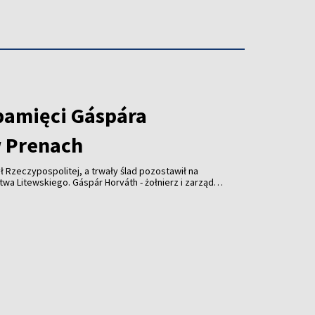
pamięci Gáspára
 Prenach
ł Rzeczypospolitej, a trwały ślad pozostawił na
wskiego. Gáspár Horváth - żołnierz i zarządca
lecia temu wsparł kościół w Prenach. Dziś
słonięta z udziałem przedstawicieli Litwy,