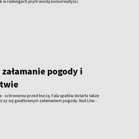
ak w rankingach prym wiodą konserwatyści.
załamanie pogody i
itwie
a - schronienia przed burzą. Fala upałów dotarła także
ończy się gwałtownym załamaniem pogody. Nad Litwą
ulewami, gradem i porywistym wiatrem.