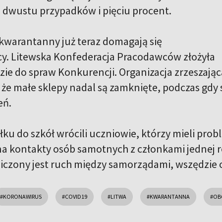
dwustu przypadków i pięciu procent.
kwarantanny już teraz domagają się
cy. Litewska Konfederacja Pracodawców złożyła
zie do spraw Konkurencji. Organizacja zrzeszając
 że małe sklepy nadal są zamknięte, podczas gdy
eń.
łku do szkół wrócili uczniowie, którzy mieli pr
 na kontakty osób samotnych z członkami jednej 
niczony jest ruch między samorządami, wszędzie
#KORONAWIRUS
#COVID19
#LITWA
#KWARANTANNA
#OB