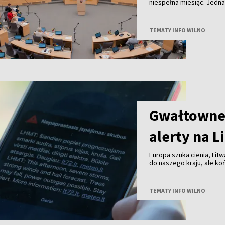
niespełna miesiąc. Jedn
TEMATY INFO WILNO
Gwałtowne 
alerty na L
Europa szuka cienia, Litw
do naszego kraju, ale k
przechodzą już burze z 
TEMATY INFO WILNO