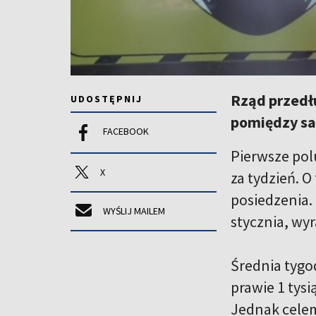
Rząd przedł
UDOSTĘPNIJ
pomiędzy s
FACEBOOK
Pierwsze pol
X
za tydzień. 
posiedzenia.
WYŚLIJ MAILEM
stycznia, wy
Średnia tygo
prawie 1 tysi
Jednak celem 