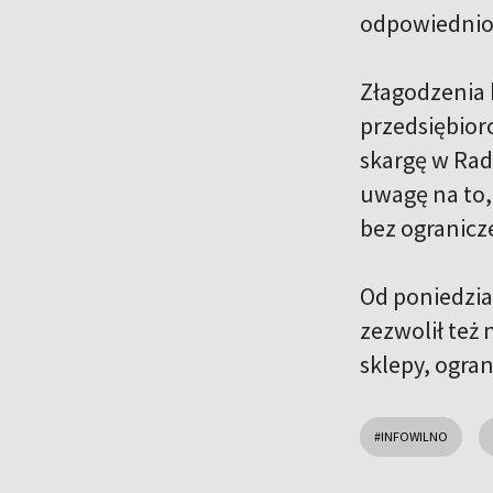
odpowiednio 
Złagodzenia 
przedsiębior
skargę w Rad
uwagę na to,
bez ogranicz
Od poniedzia
zezwolił też
sklepy, ogra
#INFOWILNO