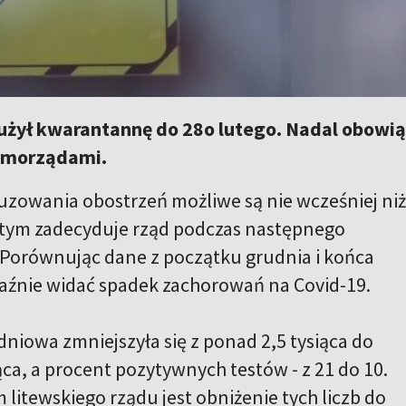
użył kwarantannę do 28o lutego. Nadal obowiąz
amorządami.
uzowania obostrzeń możliwe są nie wcześniej niż
O tym zadecyduje rząd podczas następnego
 Porównując dane z początku grudnia i końca
raźnie widać spadek zachorowań na Covid-19.
dniowa zmniejszyła się z ponad 2,5 tysiąca do
ąca, a procent pozytywnych testów - z 21 do 10.
litewskiego rządu jest obniżenie tych liczb do