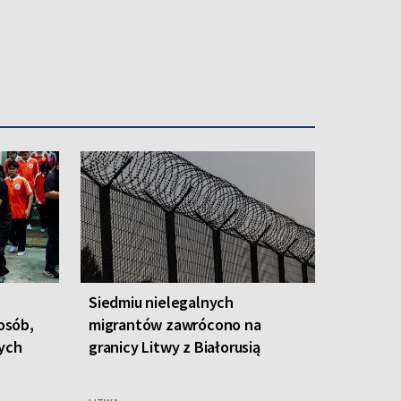
Siedmiu nielegalnych
 osób,
migrantów zawrócono na
nych
granicy Litwy z Białorusią