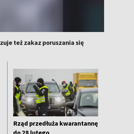
uje też zakaz poruszania się
Rząd przedłuża kwarantannę
do 28 lutego