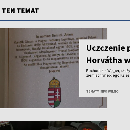
 TEN TEMAT
Uczczenie 
Horvátha w
Pochodził z Węgier, służy
ziemiach Wielkiego Księstwa Lite
królewskich dóbr - ponad cztery stu
jego historię przypomina tablica od
Polski i Węgier.
TEMATY INFO WILNO