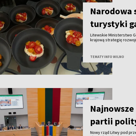
Narodowa s
turystyki 
Litewskie Ministerstwo G
krajową strategię rozwo
do końca tego roku we w
innymi partnerami. Celem
gałęzi litewskiej turysty
TEMATY INFO WILNO
granicą.
Najnowsze 
partii poli
Nowy rząd Litwy pod pr