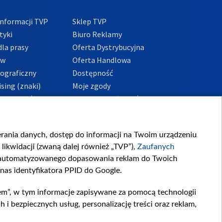
nformacji TVP
Sklep TVP
tyki
Biuro Reklamy
la prasy
Oferta Dystrybucyjna
ów
Oferta Handlowa
tograficzny
Dostępność
sing (znaki)
Moje zgody
Prywatności
Procedura zgłoszeń
wewnętrznych
przeciwdziałania
m i korupcji
ierania danych, dostęp do informacji na Twoim urządzeniu
likwidacji (zwaną dalej również „TVP”),
Zaufanych
zautomatyzowanego dopasowania reklam do Twoich
 nas identyfikatora PPID do Google.
em”, w tym informacje zapisywane za pomocą technologii
 bezpiecznych usług, personalizację treści oraz reklam,