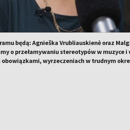
amu będą: Agnieška Vrubliauskienė oraz Malgo
y o przełamywaniu stereotypów w muzyce i w ż
 obowiązkami, wyrzeczeniach w trudnym okresi