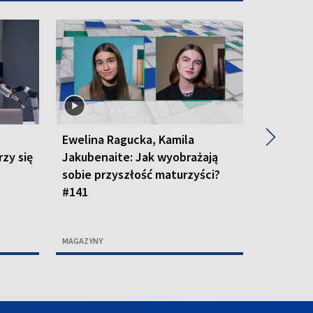
▶
Ewelina Ragucka, Kamila
R. Pawlu
rzy się
Jakubenaite: Jak wyobrażają
Jankowsk
sobie przyszłość maturzyści?
modelki 
#141
#140
MAGAZYNY
MAGAZYNY