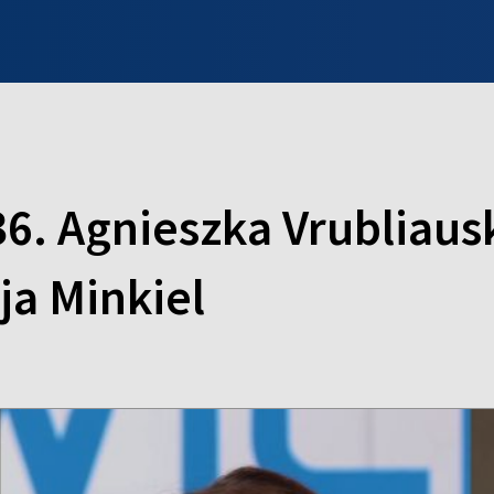
INFO WILNO
WILNO NA DZIEŃ DOBRY
PROGRAMY
ZGŁOŚ
36. Agnieszka Vrubliaus
ja Minkiel