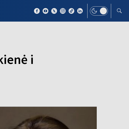
 TEMAT
WIĘCEJ
kienė i