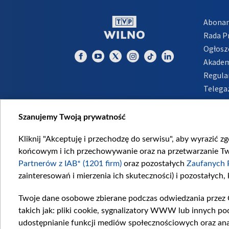
Abona
Rada 
Ogłosz
Akadem
Regula
Telega
Inform
Szanujemy Twoją prywatność
Kliknij "Akceptuję i przechodzę do serwisu", aby wyrazić z
końcowym i ich przechowywanie oraz na przetwarzanie Twoi
Partnerów z IAB* (1201 firm)
oraz pozostałych
Zaufanych 
zainteresowań i mierzenia ich skuteczności) i pozostałych,
Twoje dane osobowe zbierane podczas odwiedzania przez 
takich jak: pliki cookie, sygnalizatory WWW lub innych po
udostępnianie funkcji mediów społecznościowych oraz ana