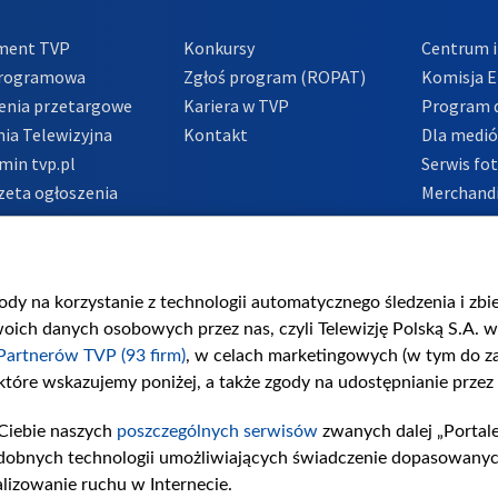
ment TVP
Konkursy
Centrum i
Programowa
Zgłoś program (ROPAT)
Komisja E
enia przetargowe
Kariera w TVP
Program d
ia Telewizyjna
Kontakt
Dla medi
min tvp.pl
Serwis fo
zeta ogłoszenia
Merchandi
acje o nadawcy
Polityka 
Polityka 
nadużycio
gody na korzystanie z technologii automatycznego śledzenia i zb
ch danych osobowych przez nas, czyli Telewizję Polską S.A. w 
Partnerów TVP (93 firm)
, w celach marketingowych (w tym do 
 które wskazujemy poniżej, a także zgody na udostępnianie przez
Ciebie naszych
poszczególnych serwisów
zwanych dalej „Portal
dobnych technologii umożliwiających świadczenie dopasowanych i
lizowanie ruchu w Internecie.