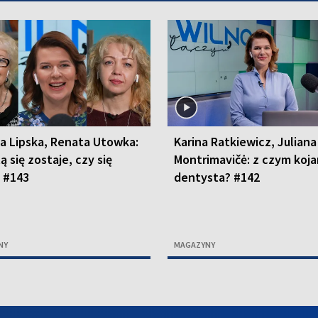
a Lipska, Renata Utowka:
Karina Ratkiewicz, Juliana
ą się zostaje, czy się
Montrimavičė: z czym koja
? #143
dentysta? #142
NY
MAGAZYNY