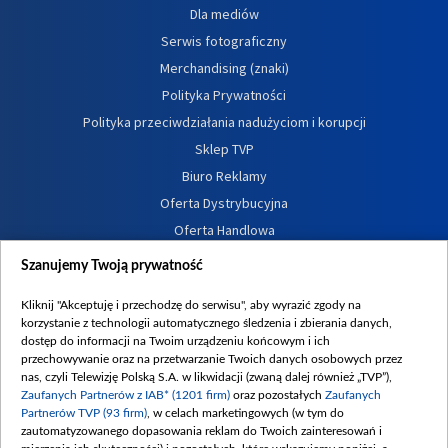
Dla mediów
Serwis fotograficzny
Merchandising (znaki)
Polityka Prywatności
Polityka przeciwdziałania nadużyciom i korupcji
Sklep TVP
Biuro Reklamy
Oferta Dystrybucyjna
Oferta Handlowa
Dostępność
Szanujemy Twoją prywatność
Moje zgody
Kliknij "Akceptuję i przechodzę do serwisu", aby wyrazić zgody na
Procedura zgłoszeń wewnętrznych
korzystanie z technologii automatycznego śledzenia i zbierania danych,
dostęp do informacji na Twoim urządzeniu końcowym i ich
przechowywanie oraz na przetwarzanie Twoich danych osobowych przez
nas, czyli Telewizję Polską S.A. w likwidacji (zwaną dalej również „TVP”),
Zaufanych Partnerów z IAB* (1201 firm)
oraz pozostałych
Zaufanych
Partnerów TVP (93 firm)
, w celach marketingowych (w tym do
zautomatyzowanego dopasowania reklam do Twoich zainteresowań i