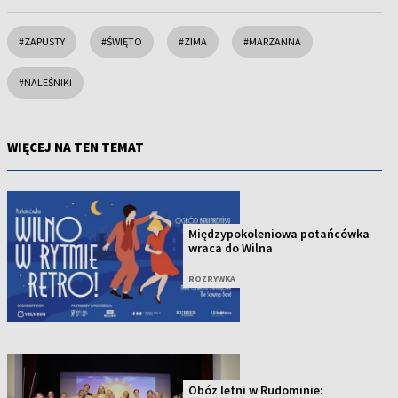
#ZAPUSTY
#ŚWIĘTO
#ZIMA
#MARZANNA
#NALEŚNIKI
WIĘCEJ NA TEN TEMAT
Międzypokoleniowa potańcówka
wraca do Wilna
ROZRYWKA
Obóz letni w Rudominie: