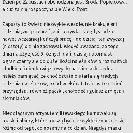
Dzień po Zapustach obchodzona jest Środa Popielcowa,
a tuż za nią rozpoczyna się Wielki Post.
Zapusty to święto niezwykle wesołe, nie brakuje ani
jedzenia, ani przebrań, ani rozrywki. Niegdyś ludzie
nawet wcześniej kończyli pracę - do dzisiaj ten zwyczaj
(niestety) się nie zachował. Kiedyś uważano, że tego
dnia należy zjeść 9 różnych dań, dzisiaj natomiast
ograniczamy się do dużej ilości naleśników o rozmaitych
słodkich (i nieobowiązkowych) nadzieniach. Jednak
należy pamiętać, że choć ostatnio utarła się tradycja
jedzenia naleśników, to od wieków Litwini w ten dzień
przyrządzali również pączki, chołodeć i gulasz z mięsa i
ziemniaków.
Nieodłącznym atrybutem litewskiego karnawału są
maski i ubiory, które muszą być niezwykłe i znacznie się
różnić od tego, co nosimy na co dzień. Niegdyś maski