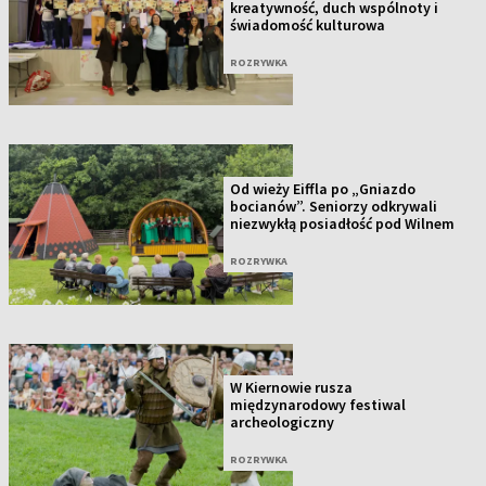
kreatywność, duch wspólnoty i
świadomość kulturowa
ROZRYWKA
Od wieży Eiffla po „Gniazdo
bocianów”. Seniorzy odkrywali
niezwykłą posiadłość pod Wilnem
ROZRYWKA
W Kiernowie rusza
międzynarodowy festiwal
archeologiczny
ROZRYWKA