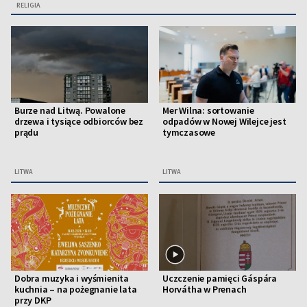
RELIGIA
Burze nad Litwą. Powalone
Mer Wilna: sortowanie
drzewa i tysiące odbiorców bez
odpadów w Nowej Wilejce jest
prądu
tymczasowe
LITWA
LITWA
Dobra muzyka i wyśmienita
Uczczenie pamięci Gáspára
kuchnia – na pożegnanie lata
Horvátha w Prenach
przy DKP