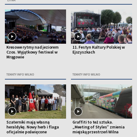
LITWA
Kresowe rytmy nad jeziorem
11. Festyn Kultury Polskiej w
Czos. Wyjątkowy festiwal w
Ejszyszkach
Mrągowie
TEMATY INFO WILNO
TEMATY INFO WILNO
Szaterniki mają własną
Graffiti to też sztuka.
heraldykę. Nowy herb i flaga
„Meeting of Styles” zmienia
oficjalnie poświęcone
miejską przestrzeń Wilna