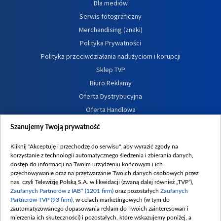
Dla mediów
Serwis fotograficzny
Merchandising (znaki)
Polityka Prywatności
Polityka przeciwdziałania nadużyciom i korupcji
Sklep TVP
Biuro Reklamy
Oferta Dystrybucyjna
Oferta Handlowa
Dostępność
Szanujemy Twoją prywatność
Moje zgody
Kliknij "Akceptuję i przechodzę do serwisu", aby wyrazić zgody na
Procedura zgłoszeń wewnętrznych
korzystanie z technologii automatycznego śledzenia i zbierania danych,
dostęp do informacji na Twoim urządzeniu końcowym i ich
przechowywanie oraz na przetwarzanie Twoich danych osobowych przez
nas, czyli Telewizję Polską S.A. w likwidacji (zwaną dalej również „TVP”),
Zaufanych Partnerów z IAB* (1201 firm)
oraz pozostałych
Zaufanych
Partnerów TVP (93 firm)
, w celach marketingowych (w tym do
zautomatyzowanego dopasowania reklam do Twoich zainteresowań i
mierzenia ich skuteczności) i pozostałych, które wskazujemy poniżej, a