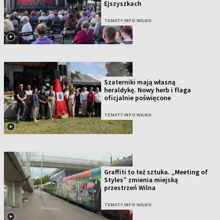
Ejszyszkach
TEMATY INFO WILNO
Szaterniki mają własną
heraldykę. Nowy herb i flaga
oficjalnie poświęcone
TEMATY INFO WILNO
Graffiti to też sztuka. „Meeting of
Styles” zmienia miejską
przestrzeń Wilna
TEMATY INFO WILNO