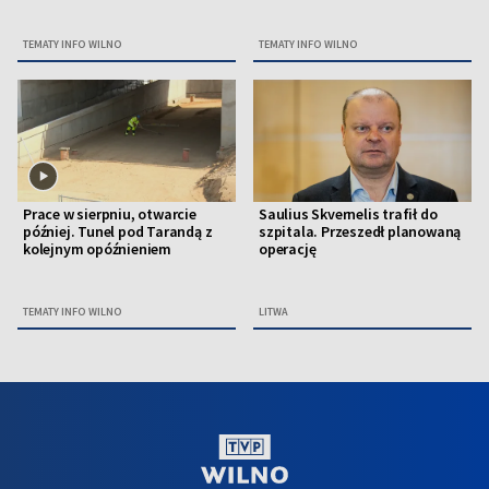
TEMATY INFO WILNO
TEMATY INFO WILNO
Prace w sierpniu, otwarcie
Saulius Skvernelis trafił do
później. Tunel pod Tarandą z
szpitala. Przeszedł planowaną
kolejnym opóźnieniem
operację
TEMATY INFO WILNO
LITWA