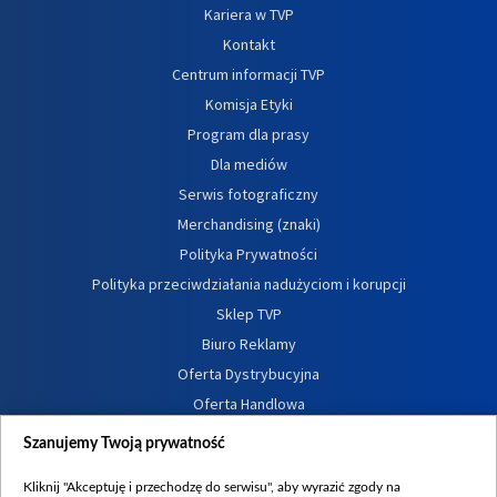
Kariera w TVP
Kontakt
Centrum informacji TVP
Komisja Etyki
Program dla prasy
Dla mediów
Serwis fotograficzny
Merchandising (znaki)
Polityka Prywatności
Polityka przeciwdziałania nadużyciom i korupcji
Sklep TVP
Biuro Reklamy
Oferta Dystrybucyjna
Oferta Handlowa
Dostępność
Szanujemy Twoją prywatność
Moje zgody
Kliknij "Akceptuję i przechodzę do serwisu", aby wyrazić zgody na
Procedura zgłoszeń wewnętrznych