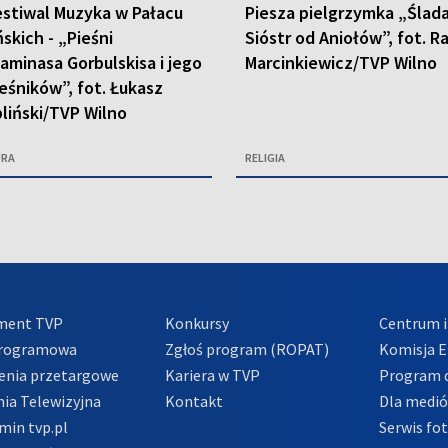
estiwal Muzyka w Pałacu
Piesza pielgrzymka „Ślad
ńskich - „Pieśni
Sióstr od Aniołów”, fot. R
aminasa Gorbulskisa i jego
Marcinkiewicz/TVP Wilno
eśników”, fot. Łukasz
liński/TVP Wilno
URA
RELIGIA
ment TVP
Konkursy
Centrum i
Programowa
Zgłoś program (ROPAT)
Komisja E
enia przetargowe
Kariera w TVP
Program d
ia Telewizyjna
Kontakt
Dla medi
min tvp.pl
Serwis fo