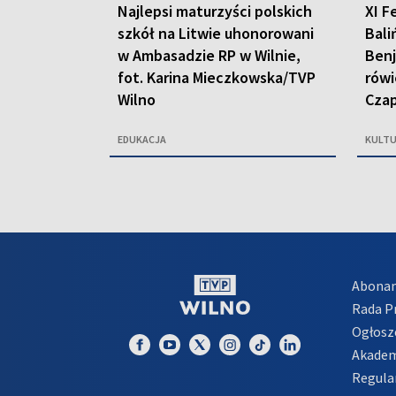
Najlepsi maturzyści polskich
XI F
szkół na Litwie uhonorowani
Bali
w Ambasadzie RP w Wilnie,
Benj
fot. Karina Mieczkowska/TVP
rówi
Wilno
Czap
EDUKACJA
KULT
Abona
Rada 
Ogłosz
Akadem
Regula