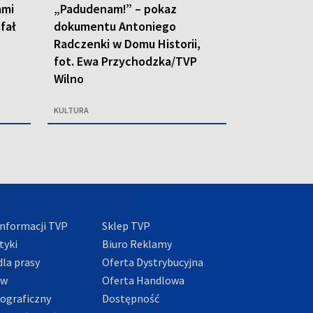
ami
„Padudenam!” – pokaz
afał
dokumentu Antoniego
Radczenki w Domu Historii,
fot. Ewa Przychodzka/TVP
Wilno
KULTURA
nformacji TVP
Sklep TVP
tyki
Biuro Reklamy
la prasy
Oferta Dystrybucyjna
ów
Oferta Handlowa
tograficzny
Dostępność