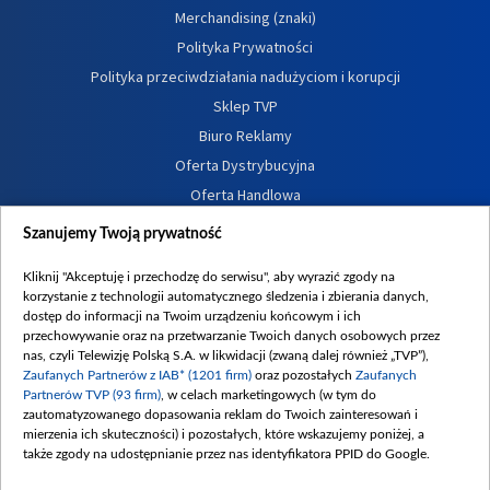
Merchandising (znaki)
Polityka Prywatności
Polityka przeciwdziałania nadużyciom i korupcji
Sklep TVP
Biuro Reklamy
Oferta Dystrybucyjna
Oferta Handlowa
Dostępność
Szanujemy Twoją prywatność
Moje zgody
Kliknij "Akceptuję i przechodzę do serwisu", aby wyrazić zgody na
Procedura zgłoszeń wewnętrznych
korzystanie z technologii automatycznego śledzenia i zbierania danych,
dostęp do informacji na Twoim urządzeniu końcowym i ich
przechowywanie oraz na przetwarzanie Twoich danych osobowych przez
nas, czyli Telewizję Polską S.A. w likwidacji (zwaną dalej również „TVP”),
Zaufanych Partnerów z IAB* (1201 firm)
oraz pozostałych
Zaufanych
Partnerów TVP (93 firm)
, w celach marketingowych (w tym do
zautomatyzowanego dopasowania reklam do Twoich zainteresowań i
mierzenia ich skuteczności) i pozostałych, które wskazujemy poniżej, a
także zgody na udostępnianie przez nas identyfikatora PPID do Google.