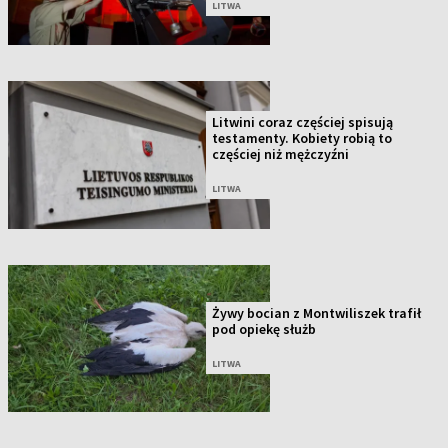
LITWA
Litwini coraz częściej spisują
testamenty. Kobiety robią to
częściej niż mężczyźni
LITWA
Żywy bocian z Montwiliszek trafił
pod opiekę służb
LITWA