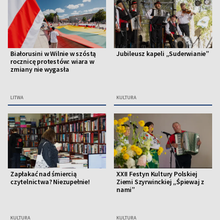
Białorusini w Wilnie w szóstą
Jubileusz kapeli „Suderwianie”
rocznicę protestów: wiara w
zmiany nie wygasła
LITWA
KULTURA
Zapłakać nad śmiercią
XXII Festyn Kultury Polskiej
czytelnictwa? Niezupełnie!
Ziemi Szyrwinckiej „Śpiewaj z
nami”
KULTURA
KULTURA