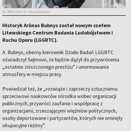
fot. BNS/ 15min.lt/ Julius Kalinskas
Historyk Arūnas Bubnys został nowym szefem
Litewskiego Centrum Badania Ludobójstwem i
Ruchu Oporu (LGGRTC).
A. Bubnys, obecny kierownik Działu Badań LGGRTC
oświadczył Sejmowi, że będzie dążył do przywrócenia
„ostatnio zniszczonego prestiżu” i unormowania
atmosfery w miejscu pracy.
Powiedział też, że „rozwiąże i zaprzeczy sztucznemu
sprzeciwowi naukowców ośrodka wobec organizacji
publicznych, przywróci zaufanie i współpracę z
organizacjami, zrzeszającymi więźniów politycznych,
osoby deportowane i partyzantów, których nie ominęły
okupacyjne reżimy”.