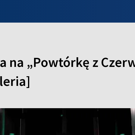
INFO WILNO
WILNO NA DZIEŃ DOBRY
PROGRAMY
ZGŁOŚ
za na „Powtórkę z Cze
leria]