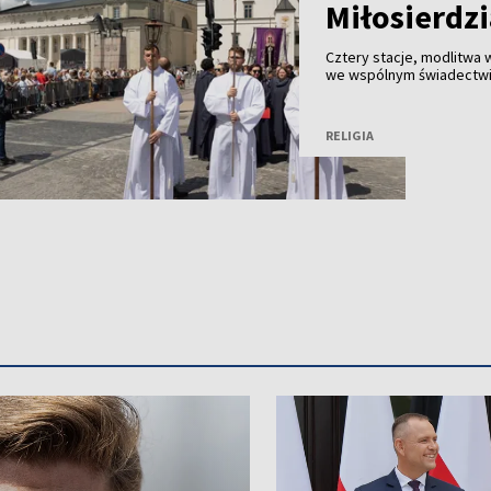
Miłosierdzi
Cztery stacje, modlitwa 
we wspólnym świadectwie
która była jednym z waż
Miłosierdzia w Wilnie.
RELIGIA