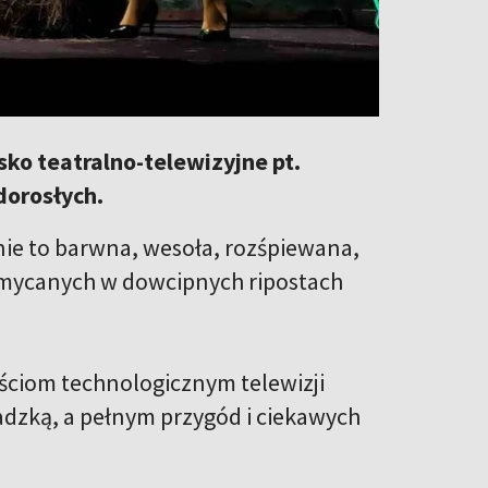
ko teatralno-telewizyjne pt.
dorosłych.
nie to barwna, wesoła, rozśpiewana,
zemycanych w dowcipnych ripostach
ościom technologicznym telewizji
sadzką, a pełnym przygód i ciekawych