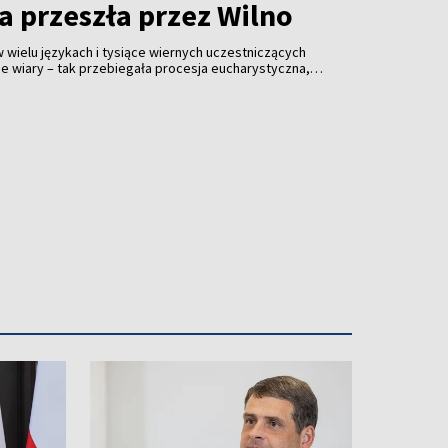
a przeszła przez Wilno
w wielu językach i tysiące wiernych uczestniczących
 wiary – tak przebiegała procesja eucharystyczna,
nych punktów VI Światowego Apostolskiego Kongresu