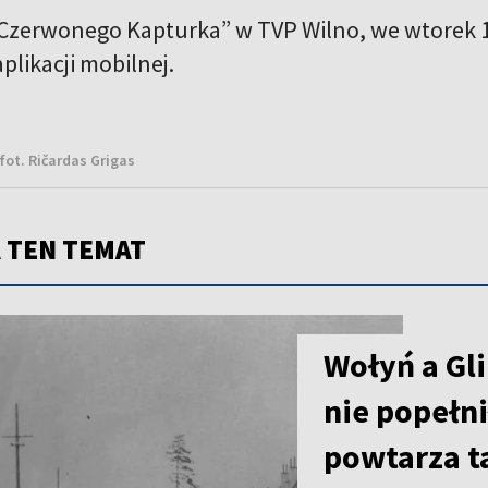
Czerwonego Kapturka” w TVP Wilno, we wtorek 1 c
aplikacji mobilnej.
fot. Ričardas Grigas
 TEN TEMAT
Wołyń a Gli
nie popełni
powtarza t