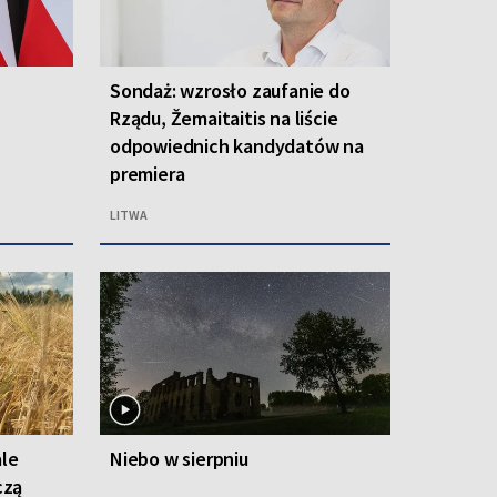
Sondaż: wzrosło zaufanie do
Rządu, Žemaitaitis na liście
odpowiednich kandydatów na
premiera
LITWA
ale
Niebo w sierpniu
czą