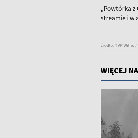
„Powtórka z 
streamie i w 
źródło:
TVP Wilno / 
WIĘCEJ NA