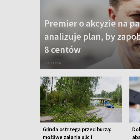
Premier o akcyzie na pa
analizuje plan, by zap
8 centów
POLITYKA
Grinda ostrzega przed burzą:
Dok
możliwe zalania ulic i
abs