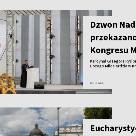
Dzwon Nadz
przekazano
Kongresu M
Kardynał Grzegorz Ryś p
Bożego Miłosierdzia w K
podczas drugiego dnia V
który nadal trwa w stolicy
RELIGIA
Eucharysty