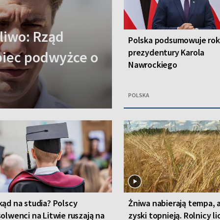
liwo: Rząd
Polska podsumowuje rok
prezydentury Karola
obiec podwyżce o
Nawrockiego
POLSKA
ąd na studia? Polscy
Żniwa nabierają tempa, 
olwenci na Litwie ruszają na
zyski topnieją. Rolnicy li