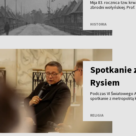
Mija 83. rocznica tzw. k
zbrodni wołyńskiej. Prof.
podobnego procesu pojedn
Rosja będzie nadal wyko
celów propagandowych. 
HISTORIA
polskie akcje odwetowe, 
przedstawione jako jeszc
zatrzymać” – podkreśla 
Spotkanie 
Rysiem
Podczas VI Światowego A
spotkanie z metropolitą
RELIGIA