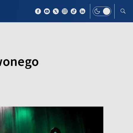
 TEMAT
WIĘCEJ
rwonego