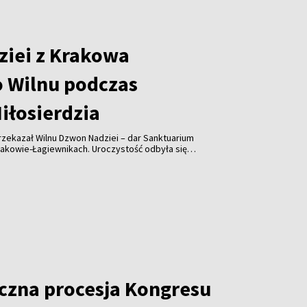
iei z Krakowa
 Wilnu podczas
iłosierdzia
rzekazał Wilnu Dzwon Nadziei – dar Sanktuarium
rakowie-Łagiewnikach. Uroczystość odbyła się
I Światowego Apostolskiego Kongresu Miłosierdzia,
 Litwy.
czna procesja Kongresu