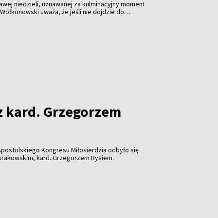
rwawej niedzieli, uznawanej za kulminacyjny moment
 Wołkonowski uważa, że jeśli nie dojdzie do
ania, jaki objął zbrodnie w Glinciszkach i Dubinkach,
rzystywać zbrodnie ukraińskich nacjonalistów do
Jak zaznacza, później będzie eksponować także
które w ukraińskiej narracji mogą zostać
ze większe zbrodnie. „Jest tylko jeden sposób, by to
badacz.
z kard. Grzegorzem
postolskiego Kongresu Miłosierdzia odbyło się
 krakowskim, kard. Grzegorzem Rysiem.