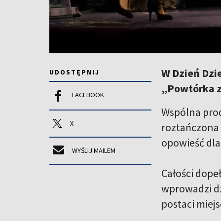
W Dzień Dzie
UDOSTĘPNIJ
„Powtórka z 
FACEBOOK
Wspólna prod
X
roztańczona 
opowieść dla 
WYŚLIJ MAILEM
Całości dope
wprowadzi dz
postaci miej