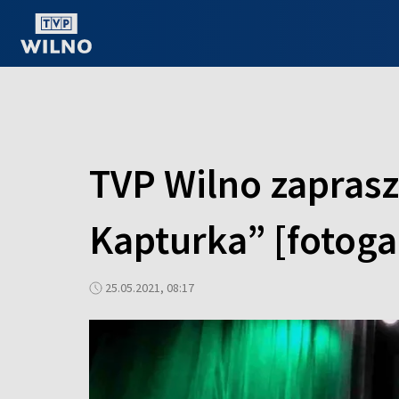
OGLĄDAJ ONLINE
TVP Wilno zapras
Kapturka” [fotoga
25.05.2021, 08:17