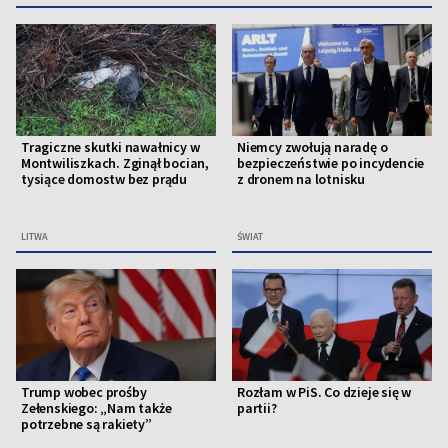
Tragiczne skutki nawałnicy w
Niemcy zwołują naradę o
Montwiliszkach. Zginął bocian,
bezpieczeństwie po incydencie
tysiące domostw bez prądu
z dronem na lotnisku
LITWA
ŚWIAT
Trump wobec prośby
Rozłam w PiS. Co dzieje się w
Zełenskiego: „Nam także
partii?
potrzebne są rakiety”