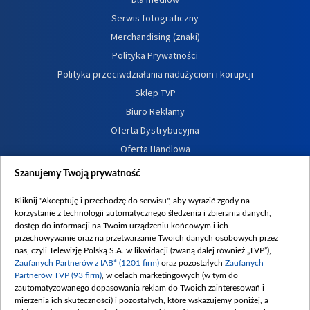
Serwis fotograficzny
Merchandising (znaki)
Polityka Prywatności
Polityka przeciwdziałania nadużyciom i korupcji
Sklep TVP
Biuro Reklamy
Oferta Dystrybucyjna
Oferta Handlowa
Dostępność
Szanujemy Twoją prywatność
Moje zgody
Kliknij "Akceptuję i przechodzę do serwisu", aby wyrazić zgody na
Procedura zgłoszeń wewnętrznych
korzystanie z technologii automatycznego śledzenia i zbierania danych,
dostęp do informacji na Twoim urządzeniu końcowym i ich
przechowywanie oraz na przetwarzanie Twoich danych osobowych przez
nas, czyli Telewizję Polską S.A. w likwidacji (zwaną dalej również „TVP”),
Zaufanych Partnerów z IAB* (1201 firm)
oraz pozostałych
Zaufanych
Partnerów TVP (93 firm)
, w celach marketingowych (w tym do
zautomatyzowanego dopasowania reklam do Twoich zainteresowań i
mierzenia ich skuteczności) i pozostałych, które wskazujemy poniżej, a