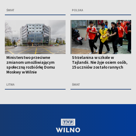
ŚWIAT
POLSKA
Ministerstwo przeciwne
Strzelanina w szkole w
zmianom umożliwiającym
Tajlandii. Nie żyje osiem osób,
społeczną rozbiórkę Domu
15 uczniów zostało rannych
Moskwy w Wilnie
LITWA
ŚWIAT