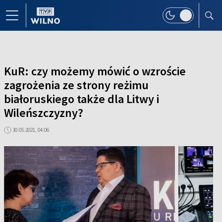
KuR: czy możemy mówić o wzroście
zagrożenia ze strony reżimu
białoruskiego także dla Litwy i
Wileńszczyzny?
30.05.2021, 04:06