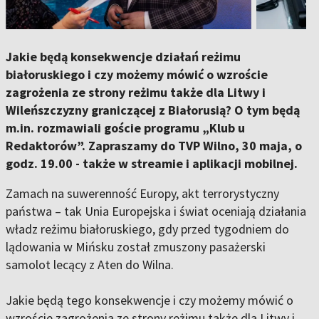
Jakie będą konsekwencje działań reżimu
białoruskiego i czy możemy mówić o wzroście
zagrożenia ze strony reżimu także dla Litwy i
Wileńszczyzny graniczącej z Białorusią? O tym będą
m.in. rozmawiali goście programu „Klub u
Redaktorów”. Zapraszamy do TVP Wilno, 30 maja, o
godz. 19.00 - także w streamie i aplikacji mobilnej.
Zamach na suwerenność Europy, akt terrorystyczny
państwa – tak Unia Europejska i świat oceniają działania
władz reżimu białoruskiego, gdy przed tygodniem do
lądowania w Mińsku został zmuszony pasażerski
samolot lecący z Aten do Wilna.
Jakie będą tego konsekwencje i czy możemy mówić o
wzroście zagrożenia ze strony reżimu także dla Litwy i