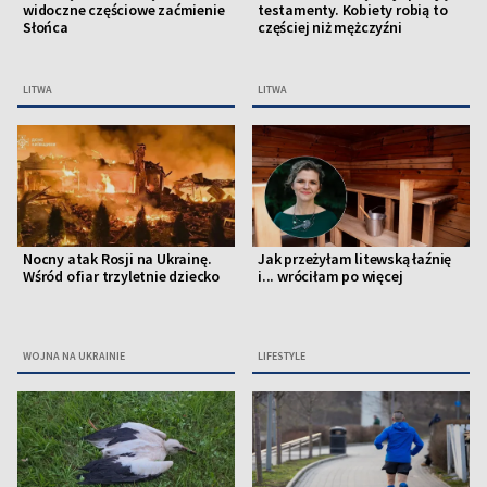
widoczne częściowe zaćmienie
testamenty. Kobiety robią to
Słońca
częściej niż mężczyźni
LITWA
LITWA
Nocny atak Rosji na Ukrainę.
Jak przeżyłam litewską łaźnię
Wśród ofiar trzyletnie dziecko
i... wróciłam po więcej
WOJNA NA UKRAINIE
LIFESTYLE