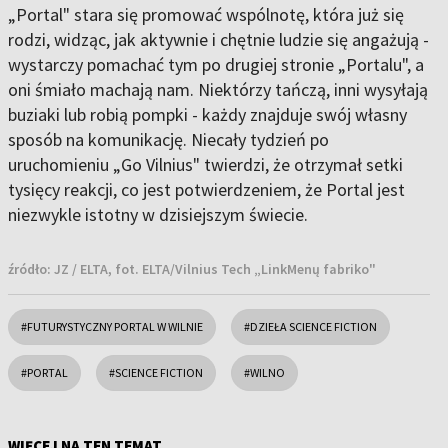
„Portal" stara się promować wspólnotę, która już się
rodzi, widząc, jak aktywnie i chętnie ludzie się angażują -
wystarczy pomachać tym po drugiej stronie „Portalu", a
oni śmiało machają nam. Niektórzy tańczą, inni wysyłają
buziaki lub robią pompki - każdy znajduje swój własny
sposób na komunikację. Niecały tydzień po
uruchomieniu „Go Vilnius" twierdzi, że otrzymał setki
tysięcy reakcji, co jest potwierdzeniem, że Portal jest
niezwykle istotny w dzisiejszym świecie.
źródło:
JZ / ELTA, fot. ELTA/Vilnius Tech „LinkMenų fabriko"
#FUTURYSTYCZNY PORTAL W WILNIE
#DZIEŁA SCIENCE FICTION
#PORTAL
#SCIENCE FICTION
#WILNO
WIĘCEJ NA TEN TEMAT