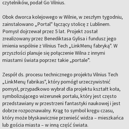
czytelników, podał Go Vilnius.
Obok dworca kolejowego w Wilnie, w zeszłym tygodniu,
zainstalowano „Portal" łączący stolicę z Lublinem.
Pomysł dojrzewał przez 5 lat. Projekt został
zrealizowany przez Benediktasa Gylisa i fundusz jego
imienia wspólnie z Vilnius Tech „LinkMenų fabryką". W
przyszłości planuje się połączenie Wilna z innymi
miastami świata poprzez takie „portale”.
Zespół ds. procesu technicznego projektu Vilnius Tech
„LinkMenų fabrikas", który pomógł urzeczywistnić
pomysł, przypadkowo wybrał dla projektu kształt koła,
symbolizującego wizerunek portalu, który jest często
przedstawiany w przestrzeni fantastyki naukowej i jest
dobrze rozpoznawalny. Krąg to symbol kręgu czasu,
który może błyskawicznie przenieść widza – mieszkańca
lub gościa miasta – w inną część świata.