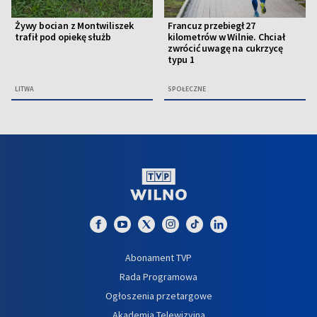
Żywy bocian z Montwiliszek
Francuz przebiegł 27
trafił pod opiekę służb
kilometrów w Wilnie. Chciał
zwrócić uwagę na cukrzycę
typu 1
LITWA
SPOŁECZNE
Abonament TVP
Rada Programowa
Ogłoszenia przetargowe
Akademia Telewizyjna