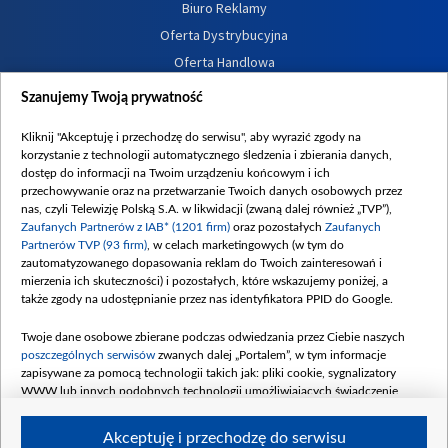
Biuro Reklamy
Oferta Dystrybucyjna
Oferta Handlowa
Dostępność
Szanujemy Twoją prywatność
Moje zgody
Kliknij "Akceptuję i przechodzę do serwisu", aby wyrazić zgody na
Procedura zgłoszeń wewnętrznych
korzystanie z technologii automatycznego śledzenia i zbierania danych,
dostęp do informacji na Twoim urządzeniu końcowym i ich
przechowywanie oraz na przetwarzanie Twoich danych osobowych przez
nas, czyli Telewizję Polską S.A. w likwidacji (zwaną dalej również „TVP”),
Zaufanych Partnerów z IAB* (1201 firm)
oraz pozostałych
Zaufanych
Partnerów TVP (93 firm)
, w celach marketingowych (w tym do
zautomatyzowanego dopasowania reklam do Twoich zainteresowań i
mierzenia ich skuteczności) i pozostałych, które wskazujemy poniżej, a
także zgody na udostępnianie przez nas identyfikatora PPID do Google.
Twoje dane osobowe zbierane podczas odwiedzania przez Ciebie naszych
poszczególnych serwisów
zwanych dalej „Portalem”, w tym informacje
zapisywane za pomocą technologii takich jak: pliki cookie, sygnalizatory
WWW lub innych podobnych technologii umożliwiających świadczenie
dopasowanych i bezpiecznych usług, personalizację treści oraz reklam,
udostępnianie funkcji mediów społecznościowych oraz analizowanie ruchu
Akceptuję i przechodzę do serwisu
w Internecie.