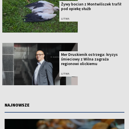
Żywy bocian z Montwiliszek trafił
pod opiekę służb
LITWA
Mer Druskienik ostrzega: kryzys
śmieciowy z Wilna zagraża
regionowi olickiemu
LITWA
NAJNOWSZE