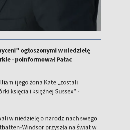
hwyceni" ogłoszonymi w niedzielę
rkle - poinformował Pałac
lliam i jego żona Kate „zostali
i księcia i księżnej Sussex" -
wali w niedzielę o narodzinach swego
ntbatten-Windsor przyszła na świat w