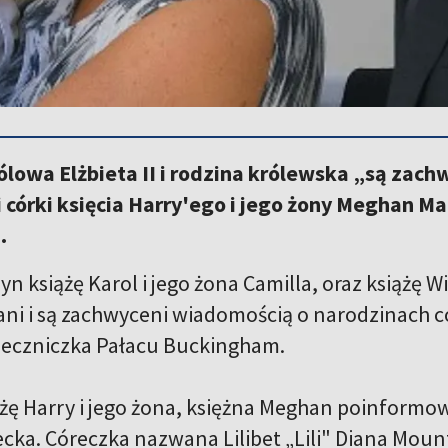
ólowa Elżbieta II i rodzina królewska „są zac
córki księcia Harry'ego i jego żony Meghan Ma
.
syn książę Karol i jego żona Camilla, oraz książę Wi
i i są zachwyceni wiadomością o narodzinach córk
zeczniczka Pałacu Buckingham.
iążę Harry i jego żona, księżna Meghan poinformo
ecka. Córeczka nazwana Lilibet „Lili" Diana Mou