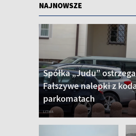
NAJNOWSZE
Spółka „Judu” ostrzega
Fałszywe nalepki z kod
parkomatach
LITWA