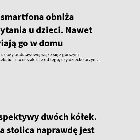
 smartfona obniża
ytania u dzieci. Nawet
wiają go w domu
a szkoły podstawowej wiąże się z gorszym
kstu – i to niezależnie od tego, czy dziecko przynosi
 zostawia je w pokoju. Zaskakujące wyniki badań
f California w Los Angeles (UCLA) opublikowało
avioral Sciences”.
rspektywy dwóch kółek.
a stolica naprawdę jest