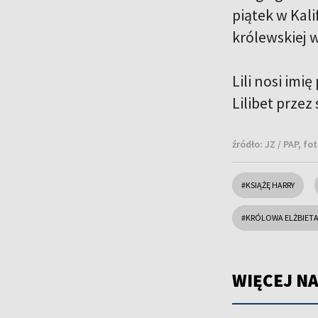
piątek w Kal
królewskiej 
Lili nosi imi
Lilibet przez
źródło:
JZ / PAP, fo
#KSIĄŻĘ HARRY
#KRÓLOWA ELŻBIETA 
WIĘCEJ NA