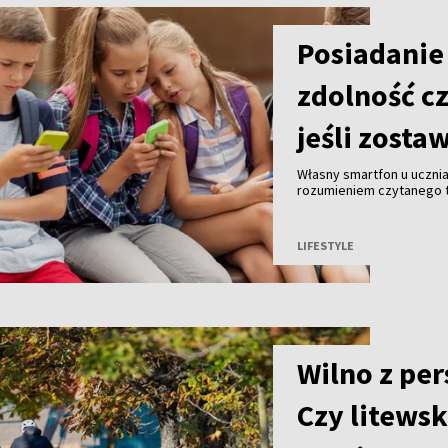
Posiadanie
zdolność cz
jeśli zosta
Własny smartfon u uczni
rozumieniem czytanego te
urządzenie do klasy, czy
naukowców z University o
czasopismo naukowe „Beh
LIFESTYLE
Wilno z pe
Czy litewsk