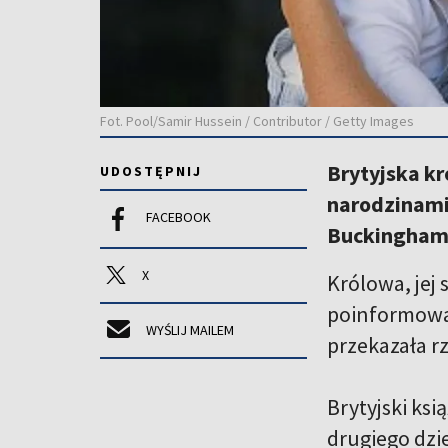
Fot. Pool/Samir Hussein / Contributor / Getty Images
Brytyjska kr
UDOSTĘPNIJ
narodzinami 
FACEBOOK
Buckingham
X
Królowa, jej 
poinformowan
WYŚLIJ MAILEM
przekazała r
Brytyjski ks
drugiego dzi