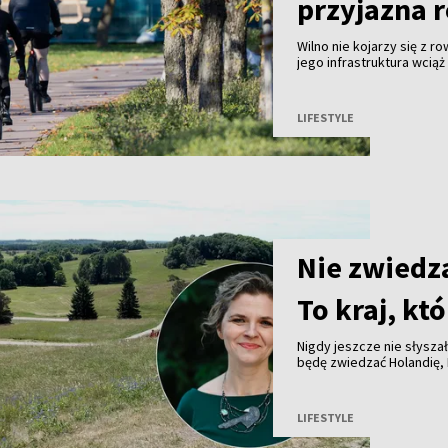
przyjazna 
Wilno nie kojarzy się z r
jego infrastruktura wcią
Amsterdam. Mimo to z ro
kółek. Powód? Kilkaset 
ścieżki prowadzące wzdłu
LIFESTYLE
lasów oraz nad jeziora. T
doceniają zarówno rekrea
treningów długodystans
Nie zwiedz
To kraj, k
Nigdy jeszcze nie słysza
będę zwiedzać Holandię, 
Słowenii, Austrii i Czech
Grecji”. Dlatego zawsze 
Litwie, Łotwie i Estonii.
LIFESTYLE
czorta aż trzy państwa, 
odpowiedź jest prosta: b