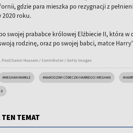
ifornii, gdzie para mieszka po rezygnacji z pełn
w 2020 roku.
ę po swojej prababce królowej Elżbiecie II, która 
 swoją rodzinę, oraz po swojej babci, matce Harry'
t. Pool/Samir Hussein / Contributor / Getty Images
#MEGHAN MARKLE
#NARODZINY CÓRECZKI HARRIEGO I MEGHAN
#HARR
II
 TEN TEMAT