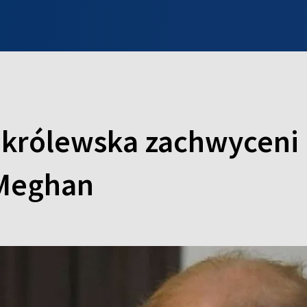
INFO WILNO
WILNO NA DZIEŃ DOBRY
PROGRAMY
ZGŁOŚ
a królewska zachwyceni
 Meghan