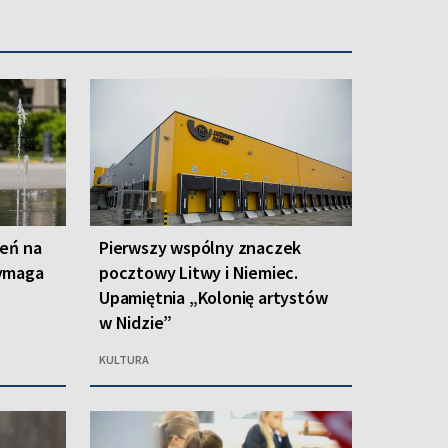
zeń na
Pierwszy wspólny znaczek
wymaga
pocztowy Litwy i Niemiec.
Upamiętnia „Kolonię artystów
w Nidzie”
KULTURA