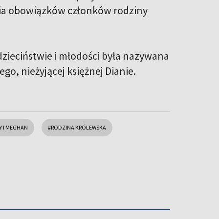
ienia obowiązków członków rodziny
w dzieciństwie i młodości była nazywana
ego, nieżyjącej księżnej Dianie.
Y I MEGHAN
#RODZINA KRÓLEWSKA