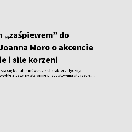
jak się zbierze trzy do kupy, to jakoś pójdzie).
m „zaśpiewem” do
Joanna Moro o akcencie
e i sile korzeni
jawia się bohater mówiący z charakterystycznym
wykle słyszymy starannie przygotowaną stylizację.
 plan pracuje z konsultantem językowym, ćwiczy
ł” lub dźwięczne „h”, a następnie próbuje mówić tak,
stać pochodzi z Wilna, Grodna albo Lwowa.