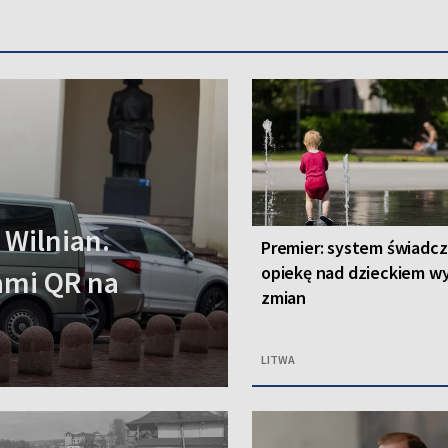
 Wilnian.
Premier: system świadc
opiekę nad dzieckiem 
ami QR na
zmian
LITWA