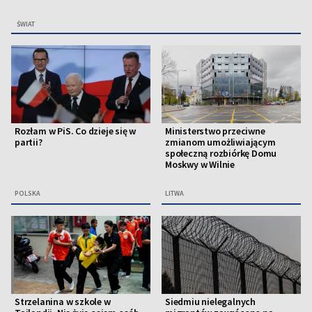
ŚWIAT
Rozłam w PiS. Co dzieje się w
Ministerstwo przeciwne
partii?
zmianom umożliwiającym
społeczną rozbiórkę Domu
Moskwy w Wilnie
POLSKA
LITWA
Strzelanina w szkole w
Siedmiu nielegalnych