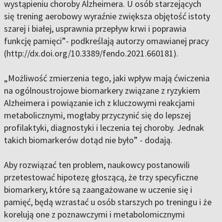
wystąpieniu choroby Alzheimera. U osób starzejących
się trening aerobowy wyraźnie zwiększa objętość istoty
szarej i białej, usprawnia przepływ krwi i poprawia
funkcję pamięci”- podkreślają autorzy omawianej pracy
(http://dx.doi.org/10.3389/fendo.2021.660181).
„Możliwość zmierzenia tego, jaki wpływ mają ćwiczenia
na ogólnoustrojowe biomarkery związane z ryzykiem
Alzheimera i powiązanie ich z kluczowymi reakcjami
metabolicznymi, mogłaby przyczynić się do lepszej
profilaktyki, diagnostyki i leczenia tej choroby. Jednak
takich biomarkerów dotąd nie było” - dodają.
Aby rozwiązać ten problem, naukowcy postanowili
przetestować hipotezę głoszącą, że trzy specyficzne
biomarkery, które są zaangażowane w uczenie się i
pamięć, będą wzrastać u osób starszych po treningu i że
korelują one z poznawczymi i metabolomicznymi