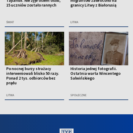
Tajlandii. Nie żyje osiem osób,
migrantów zawrócono na
15 uczniów zostało rannych
granicy Litwy z Białorusią
ŚWIAT
LITWA
Po nocnej burzy strażacy
Historia jednej fotografii.
interweniowali blisko 50 razy.
Ostatnia warta Wincentego
Ponad 2 tys. odbiorców bez
Salwińskiego
prądu
LITWA
SPOŁECZNE