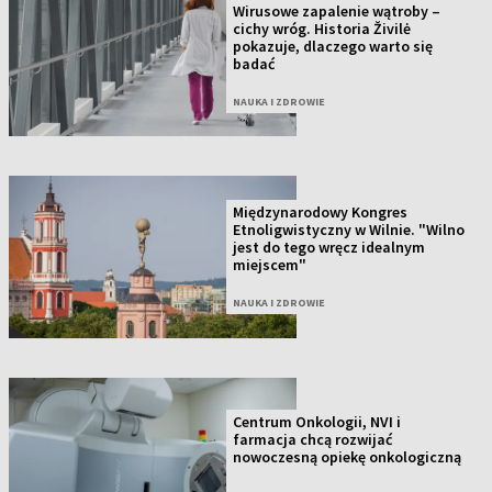
Wirusowe zapalenie wątroby –
cichy wróg. Historia Živilė
pokazuje, dlaczego warto się
badać
NAUKA I ZDROWIE
Międzynarodowy Kongres
Etnoligwistyczny w Wilnie. "Wilno
jest do tego wręcz idealnym
miejscem"
NAUKA I ZDROWIE
Centrum Onkologii, NVI i
farmacja chcą rozwijać
nowoczesną opiekę onkologiczną