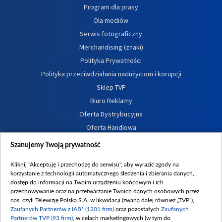
Program dla prasy
Dla mediów
Serwis fotograficzny
Merchandising (znaki)
Polityka Prywatności
Polityka przeciwdziałania nadużyciom i korupcji
Sklep TVP
Biuro Reklamy
Oferta Dystrybucyjna
Oferta Handlowa
Dostępność
Szanujemy Twoją prywatność
Moje zgody
Kliknij "Akceptuję i przechodzę do serwisu", aby wyrazić zgody na
Procedura zgłoszeń wewnętrznych
korzystanie z technologii automatycznego śledzenia i zbierania danych,
dostęp do informacji na Twoim urządzeniu końcowym i ich
przechowywanie oraz na przetwarzanie Twoich danych osobowych przez
nas, czyli Telewizję Polską S.A. w likwidacji (zwaną dalej również „TVP”),
Zaufanych Partnerów z IAB* (1201 firm)
oraz pozostałych
Zaufanych
Partnerów TVP (93 firm)
, w celach marketingowych (w tym do