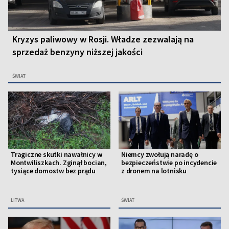
Kryzys paliwowy w Rosji. Władze zezwalają na
sprzedaż benzyny niższej jakości
ŚWIAT
Tragiczne skutki nawałnicy w
Niemcy zwołują naradę o
Montwiliszkach. Zginął bocian,
bezpieczeństwie po incydencie
tysiące domostw bez prądu
z dronem na lotnisku
LITWA
ŚWIAT