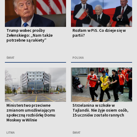
Trump wobec prośby
Rozłam w PiS. Co dzieje się w
Zełenskiego: „Nam także
partii?
potrzebne są rakiety”
ŚWIAT
POLSKA
Ministerstwo przeciwne
Strzelanina w szkole w
zmianom umożliwiającym
Tajlandii. Nie żyje osiem osób,
społeczną rozbiórkę Domu
15 uczniów zostało rannych
Moskwy w Wilnie
LITWA
ŚWIAT