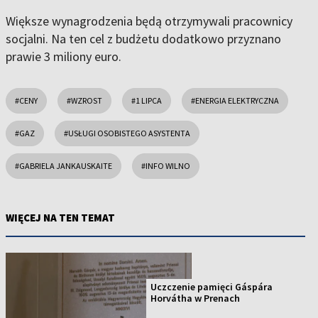
Większe wynagrodzenia będą otrzymywali pracownicy
socjalni. Na ten cel z budżetu dodatkowo przyznano
prawie 3 miliony euro.
#CENY
#WZROST
#1 LIPCA
#ENERGIA ELEKTRYCZNA
#GAZ
#USŁUGI OSOBISTEGO ASYSTENTA
#GABRIELA JANKAUSKAITE
#INFO WILNO
WIĘCEJ NA TEN TEMAT
Uczczenie pamięci Gáspára
Horvátha w Prenach