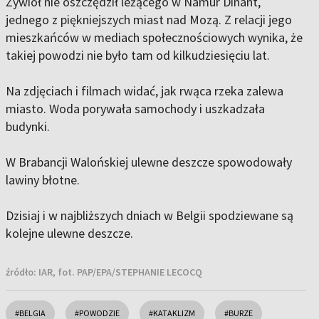
Żywioł nie oszczędził leżącego w Namur Dinant,
jednego z piękniejszych miast nad Mozą. Z relacji jego
mieszkańców w mediach społecznościowych wynika, że
takiej powodzi nie było tam od kilkudziesięciu lat.
Na zdjęciach i filmach widać, jak rwąca rzeka zalewa
miasto. Woda porywała samochody i uszkadzała
budynki.
W Brabancji Walońskiej ulewne deszcze spowodowały
lawiny błotne.
Dzisiaj i w najbliższych dniach w Belgii spodziewane są
kolejne ulewne deszcze.
źródło:
IAR, fot. PAP/EPA/STEPHANIE LECOCQ
#BELGIA
#POWODZIE
#KATAKLIZM
#BURZE