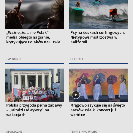
„Ważne, że… nie Polak” –
Psy na deskach surfingowych.
media obiegło nagranie,
Nietypowe mistrzostwa w
krytykujące Polaków na Litwie
Kalifornii
TVP WILNO
LIFESTYLE
Polska przygoda pełna zabawy
Mrągowo szykuje się na święto
– „Młodzi Odkrywcy” na
Kresów. Wielki koncert już
wakacjach
wkrótce
SPOŁECZNE
TEMATY INFO WILNO