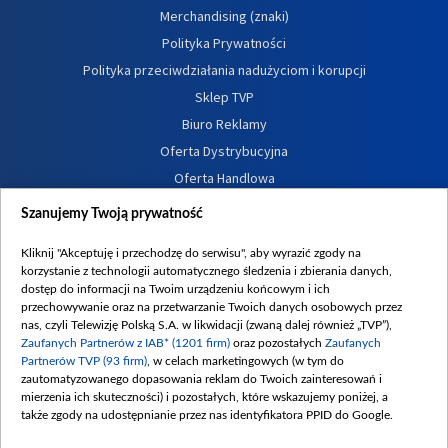
Merchandising (znaki)
Polityka Prywatności
Polityka przeciwdziałania nadużyciom i korupcji
Sklep TVP
Biuro Reklamy
Oferta Dystrybucyjna
Oferta Handlowa
Dostępność
Szanujemy Twoją prywatność
Moje zgody
Kliknij "Akceptuję i przechodzę do serwisu", aby wyrazić zgody na
Procedura zgłoszeń wewnętrznych
korzystanie z technologii automatycznego śledzenia i zbierania danych,
dostęp do informacji na Twoim urządzeniu końcowym i ich
przechowywanie oraz na przetwarzanie Twoich danych osobowych przez
nas, czyli Telewizję Polską S.A. w likwidacji (zwaną dalej również „TVP”),
Zaufanych Partnerów z IAB* (1201 firm)
oraz pozostałych
Zaufanych
Partnerów TVP (93 firm)
, w celach marketingowych (w tym do
zautomatyzowanego dopasowania reklam do Twoich zainteresowań i
mierzenia ich skuteczności) i pozostałych, które wskazujemy poniżej, a
także zgody na udostępnianie przez nas identyfikatora PPID do Google.