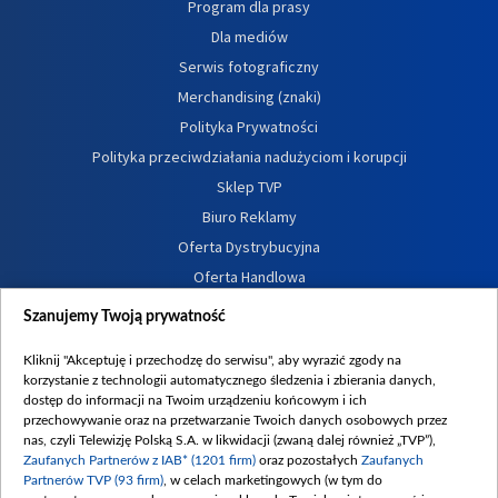
Program dla prasy
Dla mediów
Serwis fotograficzny
Merchandising (znaki)
Polityka Prywatności
Polityka przeciwdziałania nadużyciom i korupcji
Sklep TVP
Biuro Reklamy
Oferta Dystrybucyjna
Oferta Handlowa
Dostępność
Szanujemy Twoją prywatność
Moje zgody
Kliknij "Akceptuję i przechodzę do serwisu", aby wyrazić zgody na
Procedura zgłoszeń wewnętrznych
korzystanie z technologii automatycznego śledzenia i zbierania danych,
dostęp do informacji na Twoim urządzeniu końcowym i ich
przechowywanie oraz na przetwarzanie Twoich danych osobowych przez
nas, czyli Telewizję Polską S.A. w likwidacji (zwaną dalej również „TVP”),
Zaufanych Partnerów z IAB* (1201 firm)
oraz pozostałych
Zaufanych
Partnerów TVP (93 firm)
, w celach marketingowych (w tym do