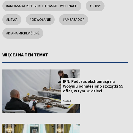
#AMBASADA REPUBLIKI LITEWSKIEJ W CHINACH
#CHINY
#LITWA
#ODWOŁANIE
#AMBASADOR
#DIANA MICKEVIČIENĖ
WIĘCEJ NA TEN TEMAT
IPN: Podczas ekshumacji na
Wołyniu odnaleziono szczątki 55
ofiar, w tym 26 dzieci
ŚWIAT