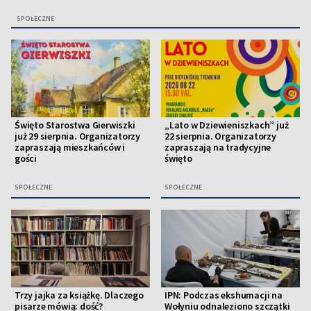
SPOŁECZNE
Święto Starostwa Gierwiszki
„Lato w Dziewieniszkach” już
już 29 sierpnia. Organizatorzy
22 sierpnia. Organizatorzy
zapraszają mieszkańców i
zapraszają na tradycyjne
gości
święto
SPOŁECZNE
SPOŁECZNE
Trzy jajka za książkę. Dlaczego
IPN: Podczas ekshumacji na
pisarze mówią: dość?
Wołyniu odnaleziono szczątki