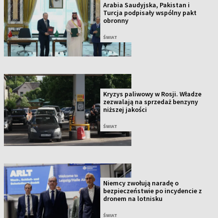
Arabia Saudyjska, Pakistan i
Turcja podpisały wspólny pakt
obronny
ŚWIAT
Kryzys paliwowy w Rosji. Władze
zezwalają na sprzedaż benzyny
niższej jakości
ŚWIAT
Niemcy zwołują naradę o
bezpieczeństwie po incydencie z
dronem na lotnisku
ŚWIAT