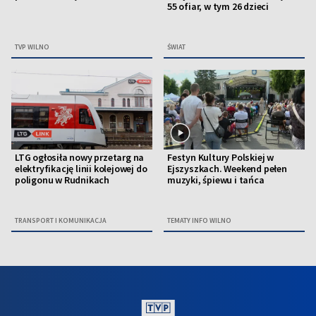
55 ofiar, w tym 26 dzieci
TVP WILNO
ŚWIAT
LTG ogłosiła nowy przetarg na
Festyn Kultury Polskiej w
elektryfikację linii kolejowej do
Ejszyszkach. Weekend pełen
poligonu w Rudnikach
muzyki, śpiewu i tańca
TRANSPORT I KOMUNIKACJA
TEMATY INFO WILNO