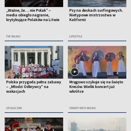
„Ważne, że… nie Polak” –
Psy na deskach surfingowych.
media obiegło nagranie,
Nietypowe mistrzostwa w
krytykujące Polaków na Litwie
Kalifornii
TVP WILNO
LIFESTYLE
Polska przygoda pełna zabawy
Mrągowo szykuje się na święto
– „Młodzi Odkrywcy” na
Kresów. Wielki koncert już
wakacjach
wkrótce
SPOŁECZNE
TEMATY INFO WILNO