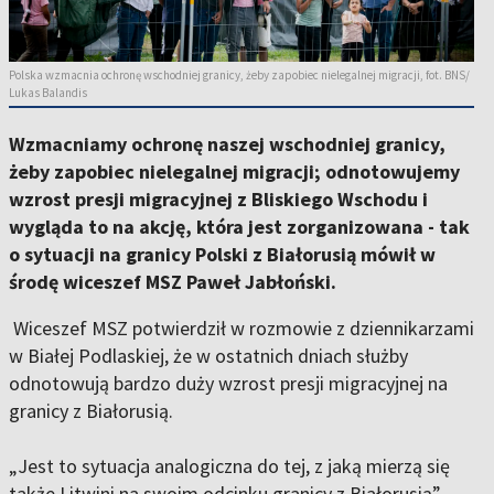
Polska wzmacnia ochronę wschodniej granicy, żeby zapobiec nielegalnej migracji, fot. BNS/
Lukas Balandis
Wzmacniamy ochronę naszej wschodniej granicy,
żeby zapobiec nielegalnej migracji; odnotowujemy
wzrost presji migracyjnej z Bliskiego Wschodu i
wygląda to na akcję, która jest zorganizowana - tak
o sytuacji na granicy Polski z Białorusią mówił w
środę wiceszef MSZ Paweł Jabłoński.
Wiceszef MSZ potwierdził w rozmowie z dziennikarzami
w Białej Podlaskiej, że w ostatnich dniach służby
odnotowują bardzo duży wzrost presji migracyjnej na
granicy z Białorusią.
„Jest to sytuacja analogiczna do tej, z jaką mierzą się
także Litwini na swoim odcinku granicy z Białorusią” -