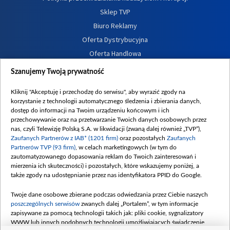
Sklep TVP
Biuro Reklamy
Oferta Dystrybucyjna
Oferta Handlowa
Dostępność
Szanujemy Twoją prywatność
Moje zgody
Kliknij "Akceptuję i przechodzę do serwisu", aby wyrazić zgody na
Procedura zgłoszeń wewnętrznych
korzystanie z technologii automatycznego śledzenia i zbierania danych,
dostęp do informacji na Twoim urządzeniu końcowym i ich
przechowywanie oraz na przetwarzanie Twoich danych osobowych przez
nas, czyli Telewizję Polską S.A. w likwidacji (zwaną dalej również „TVP”),
Zaufanych Partnerów z IAB* (1201 firm)
oraz pozostałych
Zaufanych
Partnerów TVP (93 firm)
, w celach marketingowych (w tym do
zautomatyzowanego dopasowania reklam do Twoich zainteresowań i
mierzenia ich skuteczności) i pozostałych, które wskazujemy poniżej, a
także zgody na udostępnianie przez nas identyfikatora PPID do Google.
Twoje dane osobowe zbierane podczas odwiedzania przez Ciebie naszych
poszczególnych serwisów
zwanych dalej „Portalem”, w tym informacje
zapisywane za pomocą technologii takich jak: pliki cookie, sygnalizatory
WWW lub innych podobnych technologii umożliwiających świadczenie