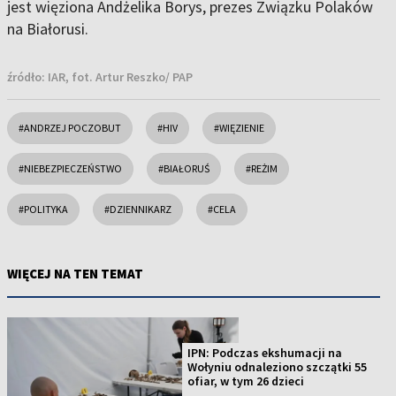
jest więziona Andżelika Borys, prezes Związku Polaków
na Białorusi.
źródło:
IAR, fot. Artur Reszko/ PAP
#ANDRZEJ POCZOBUT
#HIV
#WIĘZIENIE
#NIEBEZPIECZEŃSTWO
#BIAŁORUŚ
#REŻIM
#POLITYKA
#DZIENNIKARZ
#CELA
WIĘCEJ NA TEN TEMAT
IPN: Podczas ekshumacji na
Wołyniu odnaleziono szczątki 55
ofiar, w tym 26 dzieci