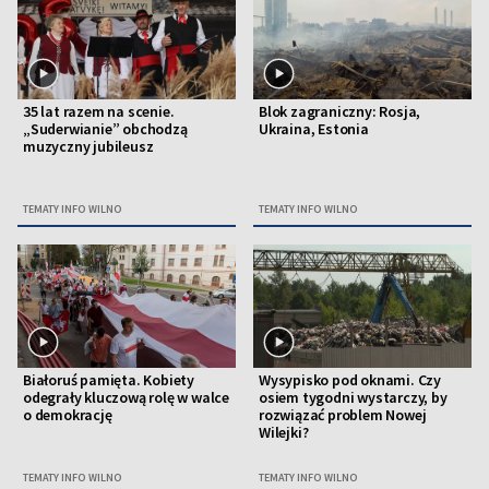
35 lat razem na scenie.
Blok zagraniczny: Rosja,
„Suderwianie” obchodzą
Ukraina, Estonia
muzyczny jubileusz
TEMATY INFO WILNO
TEMATY INFO WILNO
Białoruś pamięta. Kobiety
Wysypisko pod oknami. Czy
odegrały kluczową rolę w walce
osiem tygodni wystarczy, by
o demokrację
rozwiązać problem Nowej
Wilejki?
TEMATY INFO WILNO
TEMATY INFO WILNO