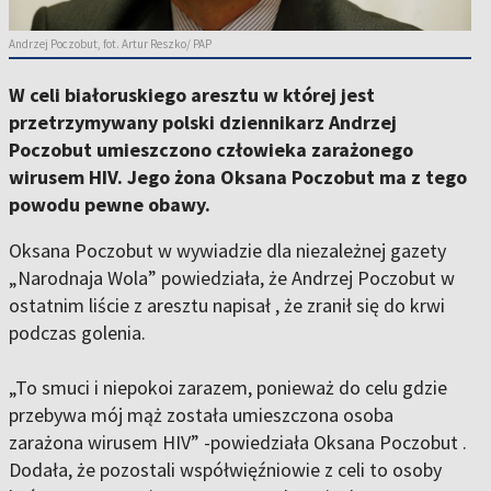
Andrzej Poczobut, fot. Artur Reszko/ PAP
W celi białoruskiego aresztu w której jest
przetrzymywany polski dziennikarz Andrzej
Poczobut umieszczono człowieka zarażonego
wirusem HIV. Jego żona Oksana Poczobut ma z tego
powodu pewne obawy.
Oksana Poczobut w wywiadzie dla niezależnej gazety
„Narodnaja Wola” powiedziała, że Andrzej Poczobut w
ostatnim liście z aresztu napisał , że zranił się do krwi
podczas golenia.
„To smuci i niepokoi zarazem, ponieważ do celu gdzie
przebywa mój mąż została umieszczona osoba
zarażona wirusem HIV” -powiedziała Oksana Poczobut .
Dodała, że pozostali współwięźniowie z celi to osoby