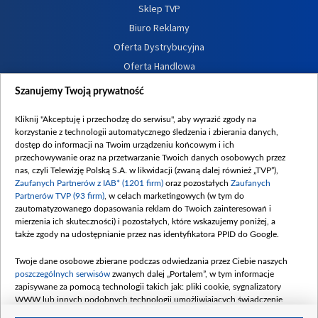
Sklep TVP
Biuro Reklamy
Oferta Dystrybucyjna
Oferta Handlowa
Dostępność
Szanujemy Twoją prywatność
Moje zgody
Kliknij "Akceptuję i przechodzę do serwisu", aby wyrazić zgody na
Procedura zgłoszeń wewnętrznych
korzystanie z technologii automatycznego śledzenia i zbierania danych,
dostęp do informacji na Twoim urządzeniu końcowym i ich
przechowywanie oraz na przetwarzanie Twoich danych osobowych przez
nas, czyli Telewizję Polską S.A. w likwidacji (zwaną dalej również „TVP”),
Zaufanych Partnerów z IAB* (1201 firm)
oraz pozostałych
Zaufanych
Partnerów TVP (93 firm)
, w celach marketingowych (w tym do
zautomatyzowanego dopasowania reklam do Twoich zainteresowań i
mierzenia ich skuteczności) i pozostałych, które wskazujemy poniżej, a
także zgody na udostępnianie przez nas identyfikatora PPID do Google.
Twoje dane osobowe zbierane podczas odwiedzania przez Ciebie naszych
poszczególnych serwisów
zwanych dalej „Portalem”, w tym informacje
zapisywane za pomocą technologii takich jak: pliki cookie, sygnalizatory
WWW lub innych podobnych technologii umożliwiających świadczenie
dopasowanych i bezpiecznych usług, personalizację treści oraz reklam,