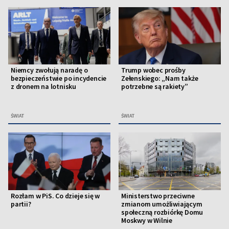
Niemcy zwołują naradę o
Trump wobec prośby
bezpieczeństwie po incydencie
Zełenskiego: „Nam także
z dronem na lotnisku
potrzebne są rakiety”
ŚWIAT
ŚWIAT
Rozłam w PiS. Co dzieje się w
Ministerstwo przeciwne
partii?
zmianom umożliwiającym
społeczną rozbiórkę Domu
Moskwy w Wilnie