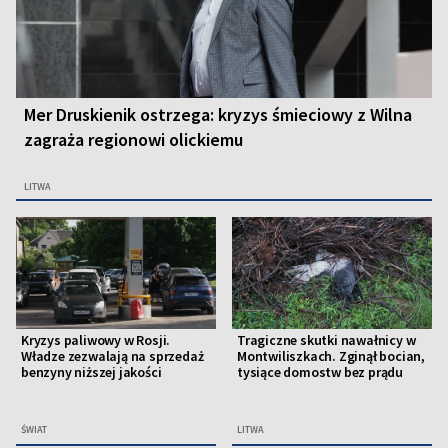
Mer Druskienik ostrzega: kryzys śmieciowy z Wilna
zagraża regionowi olickiemu
LITWA
Kryzys paliwowy w Rosji.
Tragiczne skutki nawałnicy w
Władze zezwalają na sprzedaż
Montwiliszkach. Zginął bocian,
benzyny niższej jakości
tysiące domostw bez prądu
ŚWIAT
LITWA