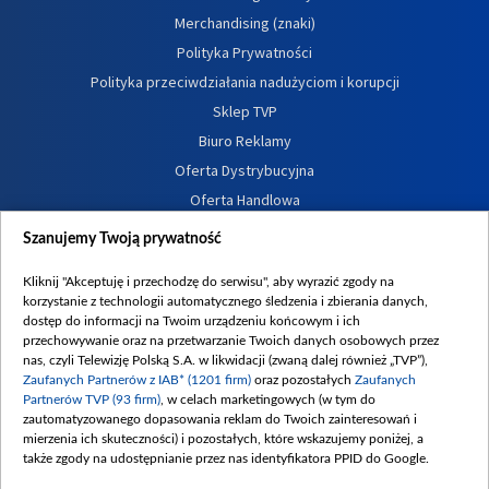
Merchandising (znaki)
Polityka Prywatności
Polityka przeciwdziałania nadużyciom i korupcji
Sklep TVP
Biuro Reklamy
Oferta Dystrybucyjna
Oferta Handlowa
Dostępność
Szanujemy Twoją prywatność
Moje zgody
Kliknij "Akceptuję i przechodzę do serwisu", aby wyrazić zgody na
Procedura zgłoszeń wewnętrznych
korzystanie z technologii automatycznego śledzenia i zbierania danych,
dostęp do informacji na Twoim urządzeniu końcowym i ich
przechowywanie oraz na przetwarzanie Twoich danych osobowych przez
nas, czyli Telewizję Polską S.A. w likwidacji (zwaną dalej również „TVP”),
Zaufanych Partnerów z IAB* (1201 firm)
oraz pozostałych
Zaufanych
Partnerów TVP (93 firm)
, w celach marketingowych (w tym do
zautomatyzowanego dopasowania reklam do Twoich zainteresowań i
mierzenia ich skuteczności) i pozostałych, które wskazujemy poniżej, a
także zgody na udostępnianie przez nas identyfikatora PPID do Google.