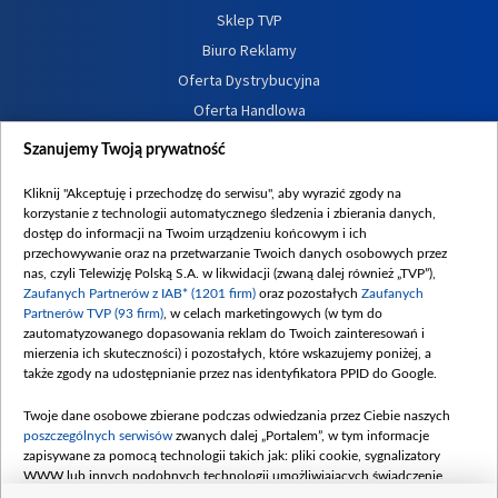
Sklep TVP
Biuro Reklamy
Oferta Dystrybucyjna
Oferta Handlowa
Dostępność
Szanujemy Twoją prywatność
Moje zgody
Kliknij "Akceptuję i przechodzę do serwisu", aby wyrazić zgody na
Procedura zgłoszeń wewnętrznych
korzystanie z technologii automatycznego śledzenia i zbierania danych,
dostęp do informacji na Twoim urządzeniu końcowym i ich
przechowywanie oraz na przetwarzanie Twoich danych osobowych przez
nas, czyli Telewizję Polską S.A. w likwidacji (zwaną dalej również „TVP”),
Zaufanych Partnerów z IAB* (1201 firm)
oraz pozostałych
Zaufanych
Partnerów TVP (93 firm)
, w celach marketingowych (w tym do
zautomatyzowanego dopasowania reklam do Twoich zainteresowań i
mierzenia ich skuteczności) i pozostałych, które wskazujemy poniżej, a
także zgody na udostępnianie przez nas identyfikatora PPID do Google.
Twoje dane osobowe zbierane podczas odwiedzania przez Ciebie naszych
poszczególnych serwisów
zwanych dalej „Portalem”, w tym informacje
zapisywane za pomocą technologii takich jak: pliki cookie, sygnalizatory
WWW lub innych podobnych technologii umożliwiających świadczenie
dopasowanych i bezpiecznych usług, personalizację treści oraz reklam,