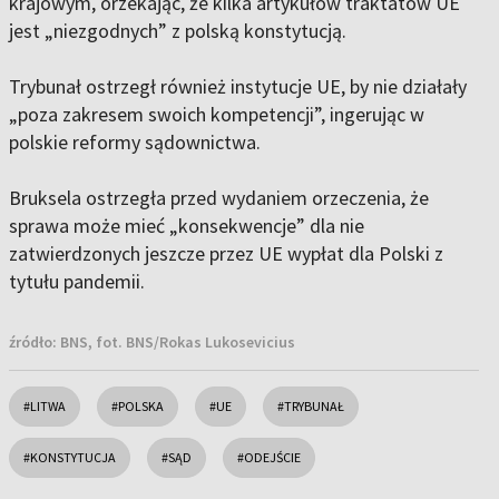
krajowym, orzekając, że kilka artykułów traktatów UE
jest „niezgodnych” z polską konstytucją.
Trybunał ostrzegł również instytucje UE, by nie działały
„poza zakresem swoich kompetencji”, ingerując w
polskie reformy sądownictwa.
Bruksela ostrzegła przed wydaniem orzeczenia, że
sprawa może mieć „konsekwencje” dla nie
zatwierdzonych jeszcze przez UE wypłat dla Polski z
tytułu pandemii.
źródło:
BNS, fot. BNS/Rokas Lukosevicius
#LITWA
#POLSKA
#UE
#TRYBUNAŁ
#KONSTYTUCJA
#SĄD
#ODEJŚCIE