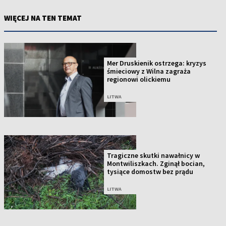
WIĘCEJ NA TEN TEMAT
Mer Druskienik ostrzega: kryzys
śmieciowy z Wilna zagraża
regionowi olickiemu
LITWA
Tragiczne skutki nawałnicy w
Montwiliszkach. Zginął bocian,
tysiące domostw bez prądu
LITWA