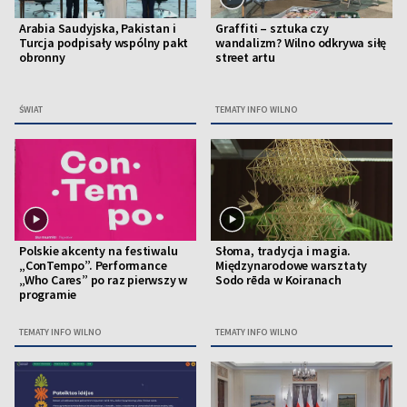
Arabia Saudyjska, Pakistan i
Graffiti – sztuka czy
Turcja podpisały wspólny pakt
wandalizm? Wilno odkrywa siłę
obronny
street artu
ŚWIAT
TEMATY INFO WILNO
Polskie akcenty na festiwalu
Słoma, tradycja i magia.
„ConTempo”. Performance
Międzynarodowe warsztaty
„Who Cares” po raz pierwszy w
Sodo rēda w Koiranach
programie
TEMATY INFO WILNO
TEMATY INFO WILNO