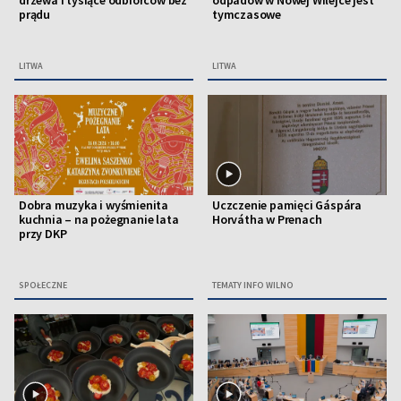
drzewa i tysiące odbiorców bez
odpadów w Nowej Wilejce jest
prądu
tymczasowe
LITWA
LITWA
Dobra muzyka i wyśmienita
Uczczenie pamięci Gáspára
kuchnia – na pożegnanie lata
Horvátha w Prenach
przy DKP
SPOŁECZNE
TEMATY INFO WILNO