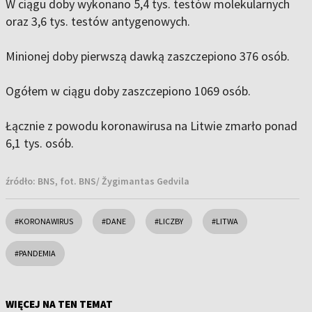
W ciągu doby wykonano 5,4 tys. testów molekularnych
oraz 3,6 tys. testów antygenowych.
Minionej doby pierwszą dawką zaszczepiono 376 osób.
Ogółem w ciągu doby zaszczepiono 1069 osób.
Łącznie z powodu koronawirusa na Litwie zmarło ponad
6,1 tys. osób.
źródło:
BNS, fot. BNS/ Žygimantas Gedvila
#KORONAWIRUS
#DANE
#LICZBY
#LITWA
#PANDEMIA
WIĘCEJ NA TEN TEMAT