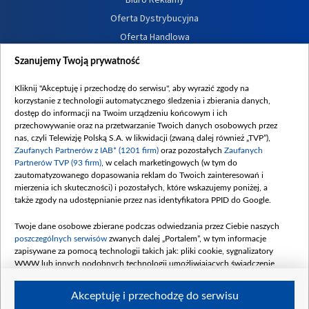
Oferta Dystrybucyjna
Oferta Handlowa
Dostępność
Szanujemy Twoją prywatność
Moje zgody
Kliknij "Akceptuję i przechodzę do serwisu", aby wyrazić zgody na
Procedura zgłoszeń wewnętrznych
korzystanie z technologii automatycznego śledzenia i zbierania danych,
dostęp do informacji na Twoim urządzeniu końcowym i ich
przechowywanie oraz na przetwarzanie Twoich danych osobowych przez
nas, czyli Telewizję Polską S.A. w likwidacji (zwaną dalej również „TVP”),
Zaufanych Partnerów z IAB* (1201 firm)
oraz pozostałych
Zaufanych
Partnerów TVP (93 firm)
, w celach marketingowych (w tym do
zautomatyzowanego dopasowania reklam do Twoich zainteresowań i
mierzenia ich skuteczności) i pozostałych, które wskazujemy poniżej, a
także zgody na udostępnianie przez nas identyfikatora PPID do Google.
Twoje dane osobowe zbierane podczas odwiedzania przez Ciebie naszych
poszczególnych serwisów
zwanych dalej „Portalem”, w tym informacje
zapisywane za pomocą technologii takich jak: pliki cookie, sygnalizatory
WWW lub innych podobnych technologii umożliwiających świadczenie
dopasowanych i bezpiecznych usług, personalizację treści oraz reklam,
udostępnianie funkcji mediów społecznościowych oraz analizowanie ruchu
Akceptuję i przechodzę do serwisu
w Internecie.