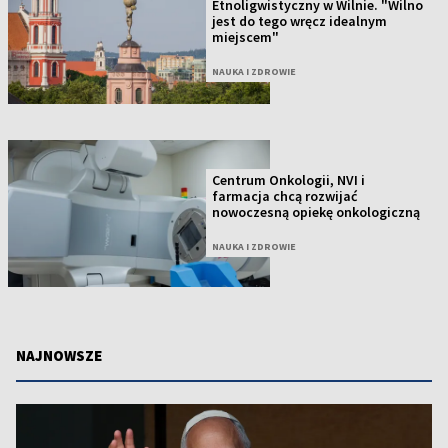
Etnoligwistyczny w Wilnie. "Wilno
jest do tego wręcz idealnym
miejscem"
NAUKA I ZDROWIE
Centrum Onkologii, NVI i
farmacja chcą rozwijać
nowoczesną opiekę onkologiczną
NAUKA I ZDROWIE
NAJNOWSZE