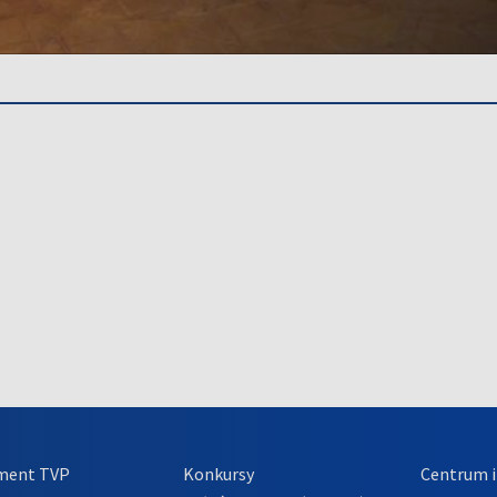
ment TVP
Konkursy
Centrum i