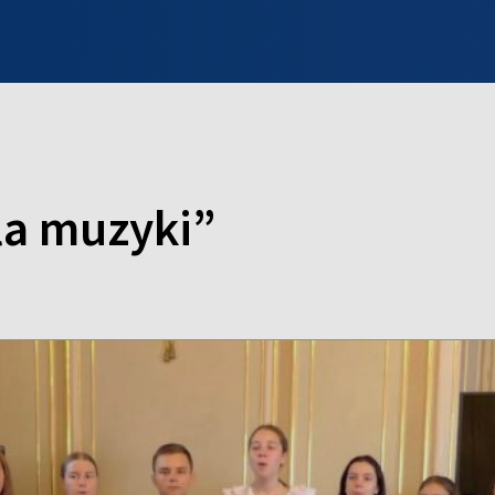
INFO WILNO
WILNO NA DZIEŃ DOBRY
PROGRAMY
ZGŁOŚ
la muzyki”