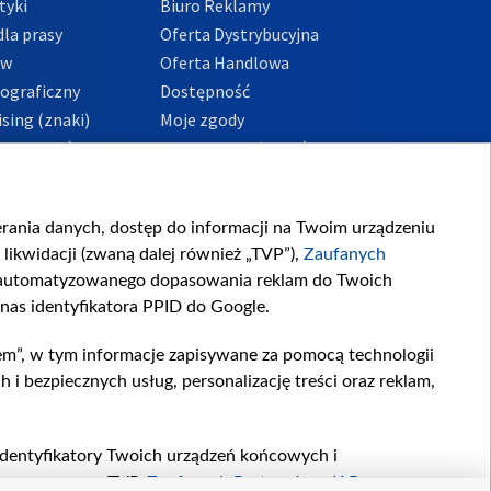
tyki
Biuro Reklamy
la prasy
Oferta Dystrybucyjna
ów
Oferta Handlowa
tograficzny
Dostępność
sing (znaki)
Moje zgody
Prywatności
Procedura zgłoszeń
wewnętrznych
przeciwdziałania
m i korupcji
ierania danych, dostęp do informacji na Twoim urządzeniu
likwidacji (zwaną dalej również „TVP”),
Zaufanych
zautomatyzowanego dopasowania reklam do Twoich
 nas identyfikatora PPID do Google.
em”, w tym informacje zapisywane za pomocą technologii
 bezpiecznych usług, personalizację treści oraz reklam,
, identyfikatory Twoich urządzeń końcowych i
twarzane przez TVP,
Zaufanych Partnerów z IAB
oraz