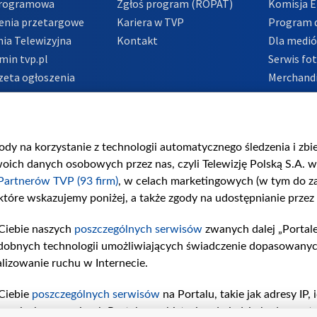
Programowa
Zgłoś program (ROPAT)
Komisja E
enia przetargowe
Kariera w TVP
Program d
ia Telewizyjna
Kontakt
Dla medi
min tvp.pl
Serwis fo
zeta ogłoszenia
Merchandi
acje o nadawcy
Polityka 
Polityka 
nadużycio
gody na korzystanie z technologii automatycznego śledzenia i zb
ch danych osobowych przez nas, czyli Telewizję Polską S.A. w 
Partnerów TVP (93 firm)
, w celach marketingowych (w tym do 
 które wskazujemy poniżej, a także zgody na udostępnianie przez
Ciebie naszych
poszczególnych serwisów
zwanych dalej „Portal
dobnych technologii umożliwiających świadczenie dopasowanych i
lizowanie ruchu w Internecie.
Ciebie
poszczególnych serwisów
na Portalu, takie jak adresy IP
iwaniach w serwisach Portalu czy historia odwiedzin będą prze