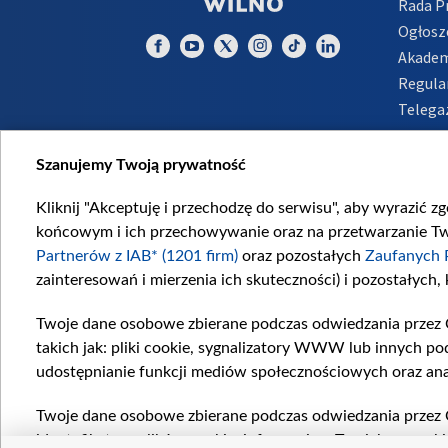
Rada 
Ogłosz
Akadem
Regula
Telega
Inform
Szanujemy Twoją prywatność
Kliknij "Akceptuję i przechodzę do serwisu", aby wyrazić z
końcowym i ich przechowywanie oraz na przetwarzanie Twoi
Partnerów z IAB* (1201 firm)
oraz pozostałych
Zaufanych 
zainteresowań i mierzenia ich skuteczności) i pozostałych,
Twoje dane osobowe zbierane podczas odwiedzania przez 
takich jak: pliki cookie, sygnalizatory WWW lub innych po
udostępnianie funkcji mediów społecznościowych oraz ana
Twoje dane osobowe zbierane podczas odwiedzania przez 
identyfikatory plików cookie, informacje o Twoich wyszuk