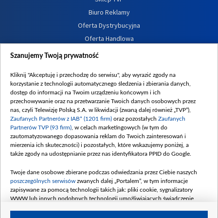
Biuro Reklamy
Oferta Dystrybucyjna
Oferta Handlowa
Dostępność
Szanujemy Twoją prywatność
Moje zgody
Kliknij "Akceptuję i przechodzę do serwisu", aby wyrazić zgody na
Procedura zgłoszeń wewnętrznych
korzystanie z technologii automatycznego śledzenia i zbierania danych,
dostęp do informacji na Twoim urządzeniu końcowym i ich
przechowywanie oraz na przetwarzanie Twoich danych osobowych przez
nas, czyli Telewizję Polską S.A. w likwidacji (zwaną dalej również „TVP”),
Zaufanych Partnerów z IAB* (1201 firm)
oraz pozostałych
Zaufanych
Partnerów TVP (93 firm)
, w celach marketingowych (w tym do
zautomatyzowanego dopasowania reklam do Twoich zainteresowań i
mierzenia ich skuteczności) i pozostałych, które wskazujemy poniżej, a
także zgody na udostępnianie przez nas identyfikatora PPID do Google.
Twoje dane osobowe zbierane podczas odwiedzania przez Ciebie naszych
poszczególnych serwisów
zwanych dalej „Portalem”, w tym informacje
zapisywane za pomocą technologii takich jak: pliki cookie, sygnalizatory
WWW lub innych podobnych technologii umożliwiających świadczenie
dopasowanych i bezpiecznych usług, personalizację treści oraz reklam,
udostępnianie funkcji mediów społecznościowych oraz analizowanie ruchu