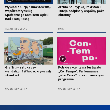
Wywiad z Alicją Klimaszewską -
Arabia Saudyjska, Pakistan i
współzałożycielką
Turcja podpisały wspólny pakt
Społecznego Komitetu Opieki
obronny
nad Starą Rossą
TEMATY INFO WILNO
ŚWIAT
Graffiti – sztuka czy
Polskie akcenty na festiwalu
wandalizm? Wilno odkrywa siłę
„ConTempo”. Performance
street artu
„Who Cares” po raz pierwszy w
programie
TEMATY INFO WILNO
TEMATY INFO WILNO