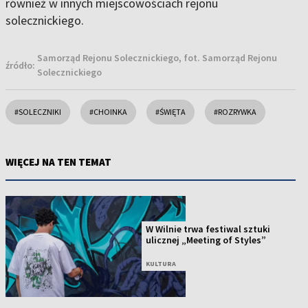
również w innych miejscowościach rejonu
solecznickiego.
Samorząd Rejonu Solecznickiego, fot. Samorząd Rejonu
źródło:
Solecznickiego
#SOLECZNIKI
#CHOINKA
#ŚWIĘTA
#ROZRYWKA
WIĘCEJ NA TEN TEMAT
W Wilnie trwa festiwal sztuki
ulicznej „Meeting of Styles”
KULTURA