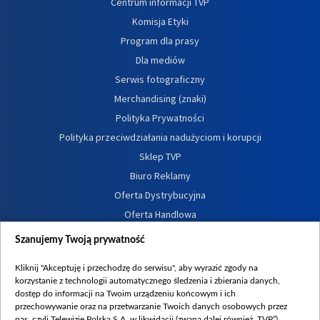
Centrum informacji TVP
Komisja Etyki
Program dla prasy
Dla mediów
Serwis fotograficzny
Merchandising (znaki)
Polityka Prywatności
Polityka przeciwdziałania nadużyciom i korupcji
Sklep TVP
Biuro Reklamy
Oferta Dystrybucyjna
Oferta Handlowa
Dostępność
Szanujemy Twoją prywatność
Moje zgody
Kliknij "Akceptuję i przechodzę do serwisu", aby wyrazić zgody na
Procedura zgłoszeń wewnętrznych
korzystanie z technologii automatycznego śledzenia i zbierania danych,
dostęp do informacji na Twoim urządzeniu końcowym i ich
przechowywanie oraz na przetwarzanie Twoich danych osobowych przez
nas, czyli Telewizję Polską S.A. w likwidacji (zwaną dalej również „TVP”),