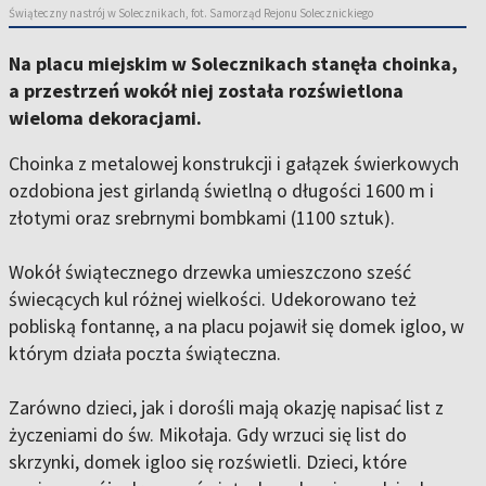
Świąteczny nastrój w Solecznikach, fot. Samorząd Rejonu Solecznickiego
Na placu miejskim w Solecznikach stanęła choinka,
a przestrzeń wokół niej została rozświetlona
wieloma dekoracjami.
Choinka z metalowej konstrukcji i gałązek świerkowych
ozdobiona jest girlandą świetlną o długości 1600 m i
złotymi oraz srebrnymi bombkami (1100 sztuk).
Wokół świątecznego drzewka umieszczono sześć
świecących kul różnej wielkości. Udekorowano też
pobliską fontannę, a na placu pojawił się domek igloo, w
którym działa poczta świąteczna.
Zarówno dzieci, jak i dorośli mają okazję napisać list z
życzeniami do św. Mikołaja. Gdy wrzuci się list do
skrzynki, domek igloo się rozświetli. Dzieci, które