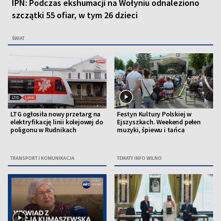
IPN: Podczas ekshumacji na Wołyniu odnaleziono
szczątki 55 ofiar, w tym 26 dzieci
ŚWIAT
LTG ogłosiła nowy przetarg na
Festyn Kultury Polskiej w
elektryfikację linii kolejowej do
Ejszyszkach. Weekend pełen
poligonu w Rudnikach
muzyki, śpiewu i tańca
TRANSPORT I KOMUNIKACJA
TEMATY INFO WILNO