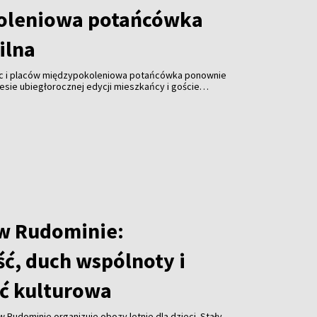
oleniowa potańcówka
ilna
ic i placów międzypokoleniowa potańcówka ponownie
cesie ubiegłorocznej edycji mieszkańcy i goście
 wspólnie zatańczyć przy muzyce na żywo. Wydarzenie
 o godzinie 20:00 w Ogrodzie Bernardyńskim.
 w Rudominie:
ć, duch wspólnoty i
ć kulturowa
w Rudominie organizuje obozy letnie dla dzieci. Stały