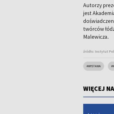
Autorzy prez
jest Akademi
doświadczeni
twórców łódz
Malewicza.
źródło:
Instytut Pol
#WYSTAWA
#
WIĘCEJ NA