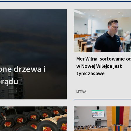
Mer Wilna: sortowanie 
w Nowej Wilejce jest
one drzewa i
tymczasowe
prądu
LITWA