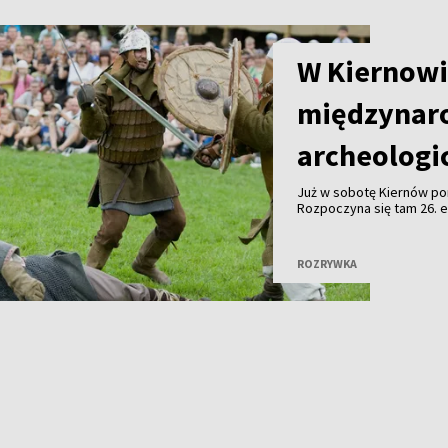
W Kiernowi
międzynaro
archeologi
Już w sobotę Kiernów po
Rozpoczyna się tam 26. 
eksperymentalnej
„Dni Ż
będzie można zobaczyć 
poznać dawne rzemiosła o
ROZRYWKA