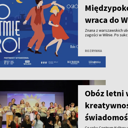
Międzypok
wraca do W
Znana z warszawskich ul
zagości w Wilnie. Po suk
stolicy znów będą mogli
odbędzie się 21 sierpnia
ROZRYWKA
Obóz letni
kreatywnoś
świadomoś
Co roku Centrum Kultury 