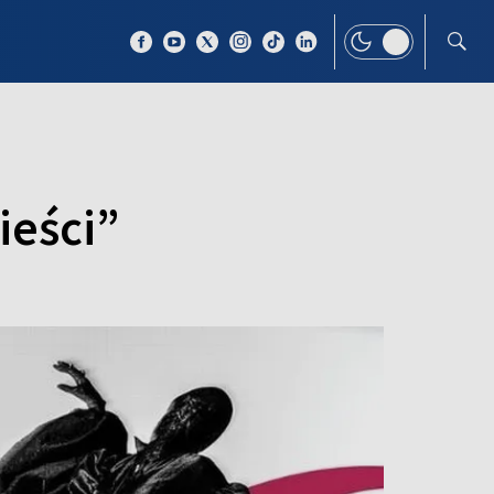
 TEMAT
WIĘCEJ
eści”