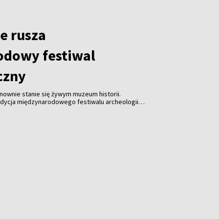
e rusza
dowy festiwal
czny
nownie stanie się żywym muzeum historii.
edycja międzynarodowego festiwalu archeologii
ywej Archeologii w Kiernowie”
, podczas którego
widowiskowe rekonstrukcje średniowiecznych bitew,
raz wziąć udział w licznych warsztatach i pokazach.