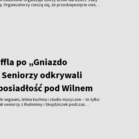
ją. Organizatorzy cieszą się, że przedsięwzięcie cieszy
waniem zarówno rodziców, jak i samych dzieci, które
ktywnie spędzić swój czas wolny, biorąc udział w
yjnych, zdobywając wiele ciekawych informacji oraz
ie z rówieśnikami.
ffla po „Gniazdo
 Seniorzy odkrywali
posiadłość pod Wilnem
ński wigwam, letnia kuchnia i studio muzyczne – to tylko
ali seniorzy z Rudominy i Skojdziszek podczas
gracyjnego. Nie zabrakło także koncertu i czasu na