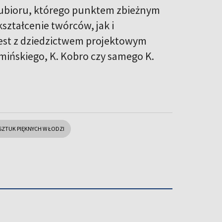
 ubioru, którego punktem zbieżnym
ztałcenie twórców, jak i
jest z dziedzictwem projektowym
emińskiego, K. Kobro czy samego K.
SZTUK PIĘKNYCH W ŁODZI