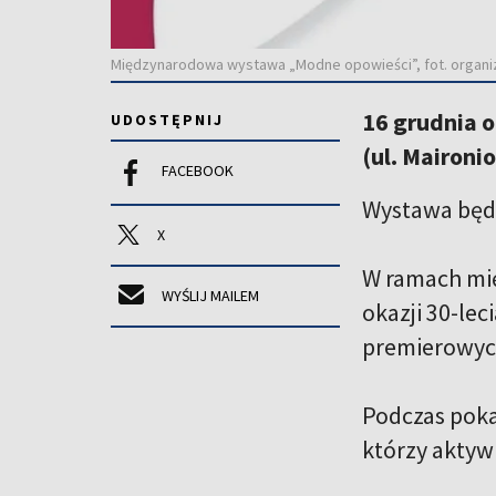
Międzynarodowa wystawa „Modne opowieści”, fot. organi
16 grudnia o
UDOSTĘPNIJ
(ul. Mairon
FACEBOOK
Wystawa będz
X
W ramach mi
WYŚLIJ MAILEM
okazji 30-le
premierowych
Podczas poka
którzy aktyw