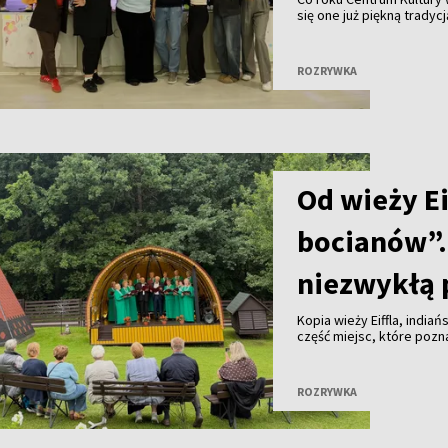
się one już piękną tradyc
się ogromnym zaintereso
mają okazję ciekawie i a
różnych zajęciach edukac
ROZRYWKA
nawiązując nowe przyjaźn
Od wieży Ei
bocianów”.
niezwykłą 
Kopia wieży Eiffla, india
część miejsc, które pozn
wspólnego spotkania inte
wspólne rozmowy.
ROZRYWKA