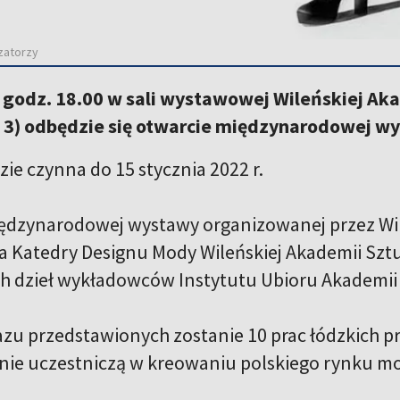
zatorzy
 godz. 18.00 w sali wystawowej Wileńskiej Ak
io 3) odbędzie się otwarcie międzynarodowej 
ie czynna do 15 stycznia 2022 r.
ędzynarodowej wystawy organizowanej przez Wil
cia Katedry Designu Mody Wileńskiej Akademii Szt
 dzieł wykładowców Instytutu Ubioru Akademii 
zu przedstawionych zostanie 10 prac łódzkich p
nie uczestniczą w kreowaniu polskiego rynku m