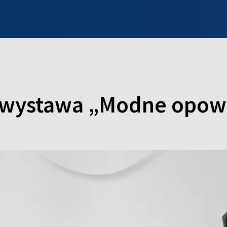
INFO WILNO
WILNO NA DZIEŃ DOBRY
PROGRAMY
ZGŁOŚ
wystawa „Modne opowi