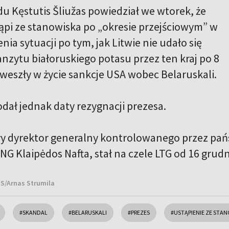
du Kęstutis Šliužas powiedział we wtorek, że
ąpi ze stanowiska po „okresie przejściowym” w
nia sytuacji po tym, jak Litwie nie udało się
anzytu białoruskiego potasu przez ten kraj po 8
 weszły w życie sankcje USA wobec Belaruskali.
odał jednak daty rezygnacji prezesa.
ły dyrektor generalny kontrolowanego przez pa
NG Klaipėdos Nafta, stał na czele LTG od 16 grudn
NS/Arnas Strumila
#SKANDAL
#BELARUSKALI
#PREZES
#USTĄPIENIE ZE STA