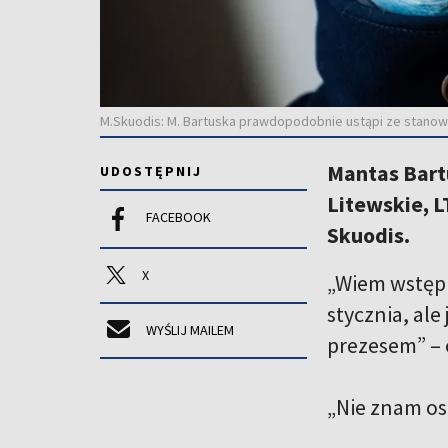
M.Skuodis: M. Bartuska prawdopodobnie ustąpi ze stanowis
Mantas Bart
UDOSTĘPNIJ
Litewskie, L
FACEBOOK
Skuodis.
X
„Wiem wstępn
stycznia, al
WYŚLIJ MAILEM
prezesem” – 
„Nie znam os