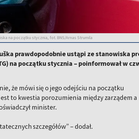
ka na początku stycznia, fot. BNS/Arnas Strumila
uška prawdopodobnie ustąpi ze stanowiska prez
TG) na początku stycznia – poinformował w cz
ie, że mówi się o jego odejściu na początku
e jest to kwestia porozumienia między zarządem a
oświadczył minister.
tatecznych szczegółów” – dodał.