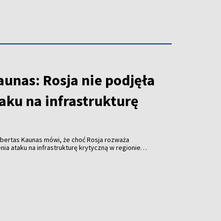
unas: Rosja nie podjęła
taku na infrastrukturę
obertas Kaunas mówi, że choć Rosja rozważa
a ataku na infrastrukturę krytyczną w regionie
em ukraińskich dronów, nie ma w tej sprawie