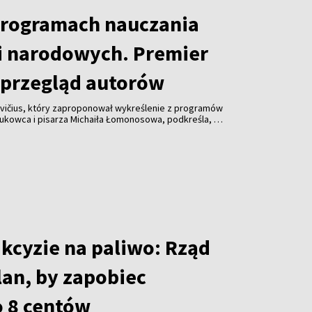
programach nauczania
i narodowych. Premier
przegląd autorów
vičius, który zaproponował wykreślenie z programów
aukowca i pisarza Michaiła Łomonosowa, podkreśla, że
lądu również innych autorów.
akcyzie na paliwo: Rząd
lan, by zapobiec
 8 centów