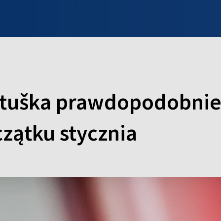
INFO WILNO
WILNO NA DZIEŃ DOBRY
PROGRAMY
ZGŁOŚ
rtuška prawdopodobnie 
zątku stycznia