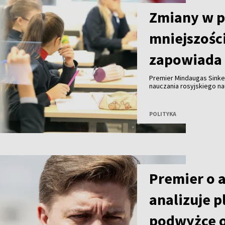
Zmiany w 
mniejszośc
zapowiada 
Premier Mindaugas Sinke
nauczania rosyjskiego n
eksperci dokonają przeg
POLITYKA
Premier o 
analizuje p
podwyżce o