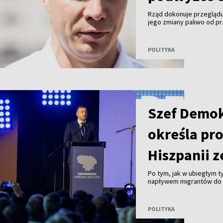
Rząd dokonuje przeglądu
jego zmiany paliwo od pr
premier Mindaugas Sinkev
POLITYKA
Szef Demo
określa pr
Hiszpanii z
Po tym, jak w ubiegłym 
napływem migrantów do 
Ceuta, lider rządzących D
pojawiające się w Unii E
strefy Schengen są prze
POLITYKA